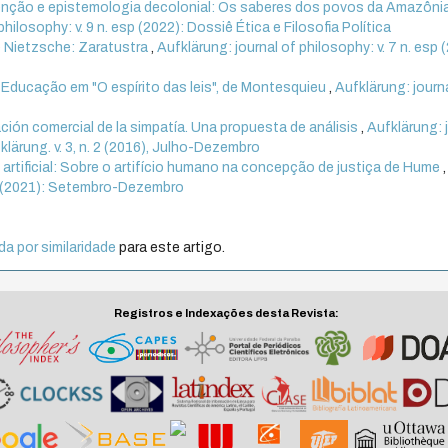
venção e epistemologia decolonial: Os saberes dos povos da Amazôn
philosophy: v. 9 n. esp (2022): Dossiê Ética e Filosofia Política
e Nietzsche: Zaratustra
,
Aufklärung: journal of philosophy: v. 7 n. esp 
a Educação em "O espírito das leis", de Montesquieu
,
Aufklärung: journ
ción comercial de la simpatía. Una propuesta de análisis
,
Aufklärung: 
fklärung. v. 3, n. 2 (2016), Julho-Dezembro
 artificial: Sobre o artifício humano na concepção de justiça de Hume
,
. 3 (2021): Setembro-Dezembro
a por similaridade
para este artigo.
Registros e Indexações desta Revista: