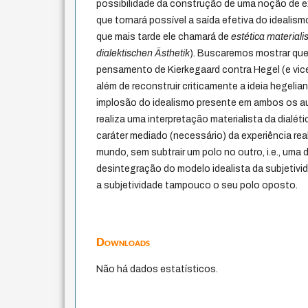
possibilidade da construção de uma noção de exp
que tornará possível a saída efetiva do idealis
que mais tarde ele chamará de
estética materiali
dialektischen Ästhetik
). Buscaremos mostrar qu
pensamento de Kierkegaard contra Hegel (e vice
além de reconstruir criticamente a ideia hegelian
implosão do idealismo presente em ambos os au
realiza uma interpretação materialista da dialét
caráter mediado (necessário) da experiência rea
mundo, sem subtrair um polo no outro, i.e., uma d
desintegração do modelo idealista da subjetivid
a subjetividade tampouco o seu polo oposto.
Downloads
Não há dados estatísticos.