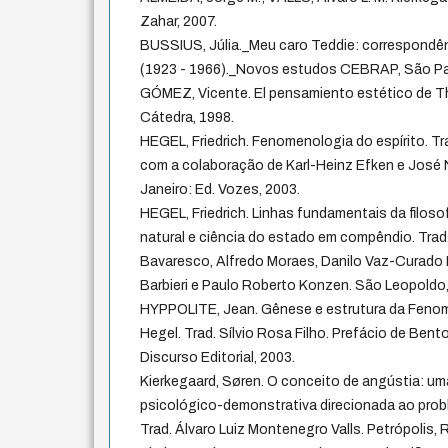
Zahar, 2007.
BUSSIUS, Júlia._Meu caro Teddie: correspondên
(1923 - 1966)._Novos estudos CEBRAP, São Pau
GÓMEZ, Vicente. El pensamiento estético de Th
Cátedra, 1998.
HEGEL, Friedrich. Fenomenologia do espírito. 
com a colaboração de Karl-Heinz Efken e José 
Janeiro: Ed. Vozes, 2003.
HEGEL, Friedrich. Linhas fundamentais da filosofi
natural e ciência do estado em compêndio. Tra
Bavaresco, Alfredo Moraes, Danilo Vaz-Curado 
Barbieri e Paulo Roberto Konzen. São Leopoldo
HYPPOLITE, Jean. Gênese e estrutura da Fenom
Hegel. Trad. Sílvio Rosa Filho. Prefácio de Bent
Discurso Editorial, 2003.
Kierkegaard, Søren. O conceito de angústia: um
psicológico-demonstrativa direcionada ao pro
Trad. Álvaro Luiz Montenegro Valls. Petrópolis, 