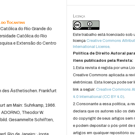
Licença
a do Tocantins
e Católica do Rio Grande do
Este trabalho está licenciado sob
versidade Católica do Rio
licença
Creative Commons Attribut
esquisa e Extensão do Centro
International License
.
Política de Direito Autoral par
itens publicados pela Revista:
1.Esta revista é regida por uma Li
Creative Commons aplicada a rev
eletrônicas. Esta licença pode ser 
link a seguir:
Creative Commons Att
 des Ästhetischen. Frankfurt
4.0 International (CC BY 4.0)
.
2.Consonante a essa politica, a re
urt am Main: Suhrkamp, 1966.
declara que os autores são os det
n: ADORNO, Theodor W.
do copyright de seus artigos sem r
tbild. Gesammelte Schriften,
e podem depositar o pós-print de 
artigos em qualquer repositório ou 
ard. Rio de Janeiro: Jorge