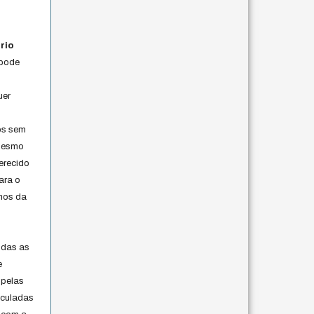
rio
 pode
uer
os sem
 mesmo
erecido
ara o
rmos da
s
odas as
e
 pelas
iculadas