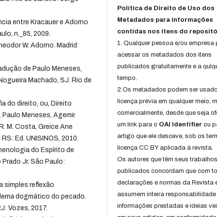
Política de Direito de Uso dos
Metadados para informações
cia entre Kracauer e Adorno
contidas nos itens do repositó
lo, n._85, 2009.
1. Qualquer pessoa e/ou empresa
eodor W. Adorno. Madrid:
acessar os metadados dos itens
publicados gratuitamente e a qulq
Tradução de Paulo Meneses,
tempo.
Nogueira Machado, SJ. Rio de
2.Os metadados podem ser usad
licença prévia em qualquer meio,
a do direito, ou, Direito
comercialmente, desde que seja of
d. Paulo Meneses, Agemir
um link para o
OAI Identifier
ou p
R. M. Costa, Greice Ane
artigo que ele desceve, sob os te
, RS: Ed. UNISINOS, 2010.
licença CC BY aplicada à revista.
enologia do Espírito de
Os autores que têm seus trabalho
o Prado Jr. São Paulo:
publicados concordam que com t
declarações e normas da Revista 
a simples reflexão
assumem inteira responsabilidade
blema dogmático do pecado.
informações prestadas e ideias ve
RJ: Vozes, 2017.