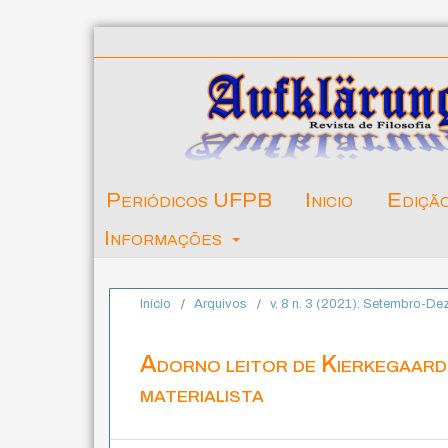
Periódicos UFPB
Inicio
Ediçã
Informações
Início
/
Arquivos
/
v. 8 n. 3 (2021): Setembro-D
Adorno leitor de Kierkegaard
materialista