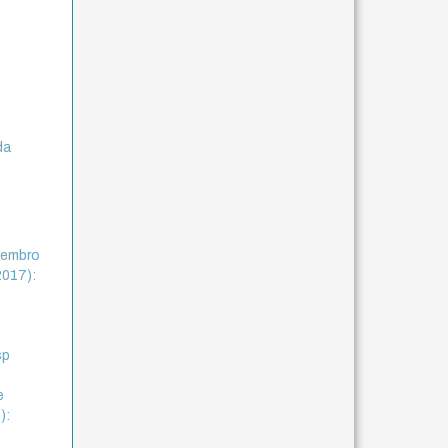
da
ezembro
2017):
sp
e
):