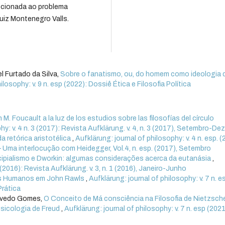
recionada ao problema
uiz Montenegro Valls.
l Furtado da Silva,
Sobre o fanatismo, ou, do homem como ideologia 
ilosophy: v. 9 n. esp (2022): Dossiê Ética e Filosofia Política
 M. Foucault a la luz de los estudios sobre las filosofías del círculo
hy: v. 4 n. 3 (2017): Revista Aufklärung. v. 4, n. 3 (2017), Setembro-D
da retórica aristotélica
,
Aufklärung: journal of philosophy: v. 4 n. esp. (
 Uma interlocução com Heidegger, Vol.4, n. esp. (2017), Setembro
cipialismo e Dworkin: algumas considerações acerca da eutanásia
,
 (2016): Revista Aufklärung. v. 3, n. 1 (2016), Janeiro-Junho
tos Humanos em John Rawls
,
Aufklärung: journal of philosophy: v. 7 n. e
Prática
zevedo Gomes,
O Conceito de Má consciência na Filosofia de Nietzsch
sicologia de Freud
,
Aufklärung: journal of philosophy: v. 7 n. esp (2021