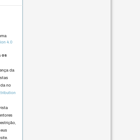
 uma
ion 4.0
a os
cença da
istas
lida no
ribution
vista
entores
estrição,
seus
site.