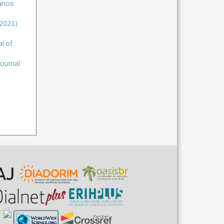
ianos
(2021):
al of
journal