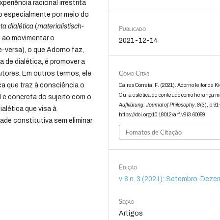
eriência racional irrestrita
mo especialmente por meio do
sta dialética
(
materialistisch-
Publicado
e ao movimentar o
2021-12-14
-versa), o que Adorno faz,
a de dialética, é promover a
Como Citar
tores. Em outros termos, ele
ica que traz à consciência o
Caires Correia, F. (2021). Adorno leitor de 
Ou, a estética de conteúdo como herança ma
l e concreta do sujeito com o
Aufklärung: Journal of Philosophy
,
8
(3), p.91
ialética que visa à
https://doi.org/10.18012/arf.v8i3.60059
ade constitutiva sem eliminar
Fomatos de Citação
Edição
v. 8 n. 3 (2021): Setembro-Deze
Seção
Artigos