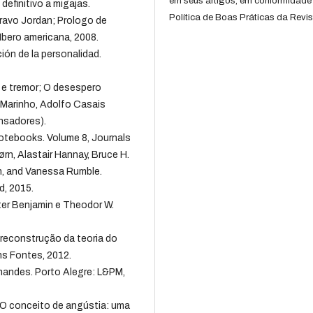
em seus artigos, em conformidade
definitivo a migajas.
Política de Boas Práticas da Revis
ravo Jordan; Prologo de
Ibero americana, 2008.
ción de la personalidad.
r e tremor; O desespero
 Marinho, Adolfo Casais
ensadores).
notebooks. Volume 8, Journals
rn, Alastair Hannay, Bruce H.
n, and Vanessa Rumble.
d, 2015.
ter Benjamin e Theodor W.
 reconstrução da teoria do
s Fontes, 2012.
nandes. Porto Alegre: L&PM,
. O conceito de angústia: uma