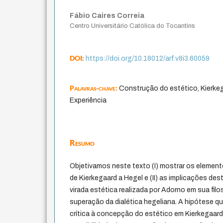
Fábio Caires Correia
Centro Universitário Católica do Tocantins
DOI:
https://doi.org/10.18012/arf.v8i3.60059
Palavras-chave:
Construção do estético, Kierkeg
Experiência
Resumo
Objetivamos neste texto (I) mostrar os element
de Kierkegaard a Hegel e (II) as implicações des
virada estética realizada por Adorno em sua fil
superação da dialética hegeliana. A hipótese q
crítica à concepção do estético em Kierkegaard