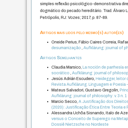
simples reflexão psicológico-demonstrativa di
dogmático do pecado hereditário. Trad. Álvaro L
Petrópolis, RJ: Vozes; 2017, p. 87-89.
Artigos mais lidos pelo mesmo(s) autor(es)
Oneide Perius, Fábio Caires Correia, Rafae
desumanização
,
Aufklärung: journal of ph
Artigos Semelhantes
Claudia Marsico,
La noción de parrhesía en
socrático
,
Aufklärung: journal of philosop
Jesús Adrián Escudero,
Heidegger, leitor 
Revista Aufklärung. Linguagem e Poesia –
Mateus Salvadori, Gustavo Gregolin,
Prin
Aufklärung: journal of philosophy: v. 3 n. 1
Marcio Secco,
A Justificação dos Direi
(2020): Justificação Ética Entre Teoria e 
Alessandra Uchôa Sisnando, Italo de A
versus o Conceito de Superego na Metap
Dossiê Nietzsche no Nordeste