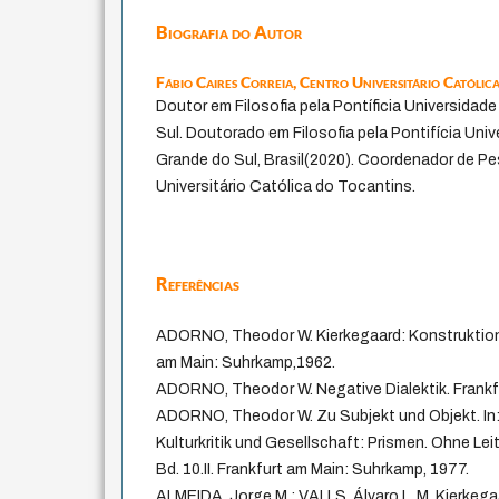
Biografia do Autor
Fábio Caires Correia,
Centro Universitário Católic
Doutor em Filosofia pela Pontíficia Universidad
Sul. Doutorado em Filosofia pela Pontifícia Uni
Grande do Sul, Brasil(2020). Coordenador de P
Universitário Católica do Tocantins.
Referências
ADORNO, Theodor W. Kierkegaard: Konstruktion
am Main: Suhrkamp,1962.
ADORNO, Theodor W. Negative Dialektik. Frankf
ADORNO, Theodor W. Zu Subjekt und Objekt. I
Kulturkritik und Gesellschaft: Prismen. Ohne Lei
Bd. 10.II. Frankfurt am Main: Suhrkamp, 1977.
ALMEIDA, Jorge M.; VALLS, Álvaro L. M. Kierkega