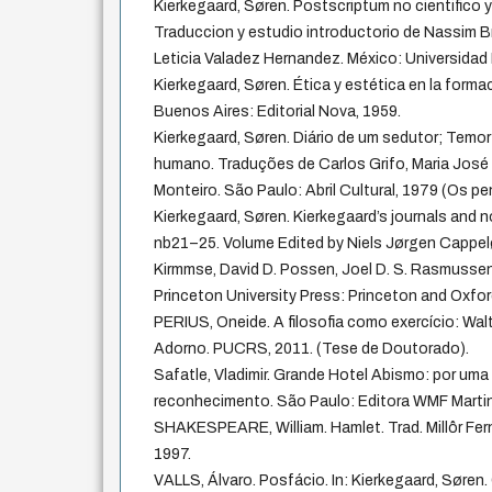
Kierkegaard, Søren. Postscriptum no cientifico y 
Traduccion y estudio introductorio de Nassim B
Leticia Valadez Hernandez. México: Universidad 
Kierkegaard, Søren. Ética y estética en la forma
Buenos Aires: Editorial Nova, 1959.
Kierkegaard, Søren. Diário de um sedutor; Temo
humano. Traduções de Carlos Grifo, Maria José
Monteiro. São Paulo: Abril Cultural, 1979 (Os p
Kierkegaard, Søren. Kierkegaard’s journals and 
nb21–25. Volume Edited by Niels Jørgen Cappelø
Kirmmse, David D. Possen, Joel D. S. Rasmusse
Princeton University Press: Princeton and Oxfor
PERIUS, Oneide. A filosofia como exercício: Wal
Adorno. PUCRS, 2011. (Tese de Doutorado).
Safatle, Vladimir. Grande Hotel Abismo: por uma
reconhecimento. São Paulo: Editora WMF Martin
SHAKESPEARE, William. Hamlet. Trad. Millôr Fer
1997.
VALLS, Álvaro. Posfácio. In: Kierkegaard, Søren