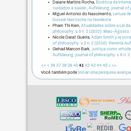
Daiane Martins Rocha,
Bioética da Inter
cuidados à saúde
,
Aufklärung: journal of 
Miguel Antonio do Nascimento,
Leitura d
Dossiê Nietzsche no Nordeste
Pham Thi Kien,
Atualidades sobre a Lei d
philosophy: v. 9 n. 2 (2022): Maio-Agosto
Nicole Darat Guerra,
Adam Smith y la voca
of philosophy: v. 3 n. 2 (2016): Revista Au
Gehad Marcon Bark,
Justiça como virtude
Aufklärung: journal of philosophy: v. 8 n
<<
<
36
37
38
39
40
41
42
43
44
45
>
>>
Você também pode
iniciar uma pesquisa avançad