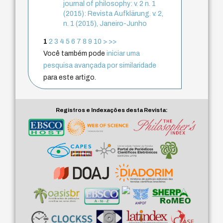
journal of philosophy: v. 2 n. 1
(2015): Revista Aufklärung. v. 2,
n. 1 (2015), Janeiro-Junho
1
2
3
4
5
6
7
8
9
10
>
>>
Você também pode
iniciar uma
pesquisa avançada por similaridade
para este artigo.
Registros e Indexações desta Revista: