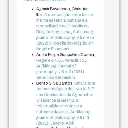
Agemir Bavaresco, Christian
Iber,
A contradição entre bem e
mal na essência humana e a
reconciliação na Filosofia da
Religião hegeliana
,
Aufklärung:
journal of philosophy: v. 9 n. esp
(2022): Filosofia da Religião em
Hegel e Feuerbach
André Felipe Gonçalves Correia,
Hegel e o λόγος heraclítico
,
Aufklärung: journal of
philosophy: v. 8 n. 3 (2021):
Setembro-Dezembro
Bento Silva Santos,
Uma leitura
fenomenológica do Livro X, 5-7
das Confissões de Agostinho:
O saber de si mesmo, a
“objetualidade” divina e a
natureza da alma
,
Aufklärung:
journal of philosophy: v. 8 n. 1
(2021): Janeiro-Abril