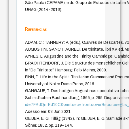
São Paulo (CEPAME), e do Grupo de Estudos de Latim M
UFMG (2014-2016).
Referências
ADAM, C.; TANNERY; P. (eds.), Œuvres de Descartes, vol. V
AUGUSTINI, SANCTI AURELII. De trinitate, libri XV, ed. Mou
AYRES, L. Augustine and the Trinity. Cambridge: Cambrid
BRACHTENDORF, J. Die Struktur des menschlichen Geis
in “De Trinitate”. Hamburg: Felix Meiner, 2000.
FINN, D. Life in the Spirit. Trinitarian Grammar and Pn
University of Notre Dame Press, 2016.
GANGAUF, T. Des heiligen Augustinus speculative Lehre
Schmid’schen Buchhandlung, 1865, p. 295. Disponível e
id=7FBdQnfEd10C&printsec=frontcover&source=gbs_
Acesso em: 08 Jun 2021.
GEIJER, E. G. Tilläg (1842), In: GEIJER, E. G. Samlade skr
Söner, 1852, pp. 119–144.