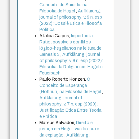
Conceito de Suicídio na
Filosofia de Hegel
,
Aufklärung:
journal of philosophy: v. 9 n. esp
(2022): Dossiê Ética e Filosofia
Política
Ataliba Carpes,
Imperfecta
Ratio: possíveis conflitos
lógico-hegelianos na leitura de
Gênesis 3
,
Aufklärung: journal
of philosophy: v. 9 n. esp (2022):
Filosofia da Religião em Hegel e
Feuerbach
Paulo Roberto Konzen,
O
Conceito de Esperança
(Hoffnun) na Filosofia de Hegel
,
Aufklärung: journal of
philosophy: v. 7 n. esp (2020):
Justificação Ética Entre Teoria
e Prática
Mateus Salvadori,
Direito e
justiça em Hegel: via da cura e
da expiação
,
Aufklärung: