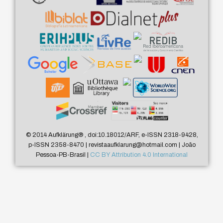
© 2014 Aufklärung
®
, doi:10.18012/ARF, e-ISSN 2318-9428,
p-ISSN 2358-8470 | revistaaufklarung@hotmail.com | João
Pessoa-PB-Brasil |
CC BY Attribution 4.0 International