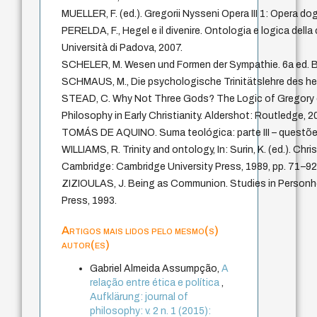
MUELLER, F. (ed.). Gregorii Nysseni Opera III 1: Opera dog
PERELDA, F., Hegel e il divenire. Ontologia e logica dell
Università di Padova, 2007.
SCHELER, M. Wesen und Formen der Sympathie. 6a ed. B
SCHMAUS, M., Die psychologische Trinitätslehre des hei
STEAD, C. Why Not Three Gods? The Logic of Gregory of 
Philosophy in Early Christianity. Aldershot: Routledge, 
TOMÁS DE AQUINO. Suma teológica: parte III – questões
WILLIAMS, R. Trinity and ontology, In: Surin, K. (ed.). C
Cambridge: Cambridge University Press, 1989, pp. 71–92,
ZIZIOULAS, J. Being as Communion. Studies in Personho
Press, 1993.
Artigos mais lidos pelo mesmo(s)
autor(es)
Gabriel Almeida Assumpção,
A
relação entre ética e política
,
Aufklärung: journal of
philosophy: v. 2 n. 1 (2015):