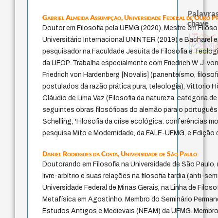
Palavras
Gabriel Almeida Assumpção,
Universidade Federal de Ouro P
chave
Doutor em Filosofia pela UFMG (2020). Mestre em Filoso
bataille
experiência temporal
homem-medida
direito romano
desejo
protágoras
violencia
perdón
Universitário Internacional UNINTER (2019) e Bacharel 
metafísica do tempo
jacobi
j.c.m. neto
género
pedagogia
logos
leyes
palavra
lei
fundamentalismo
intolerância
mind
papel da lei
idade
guayaquil
philosophy
pesquisador na Faculdade Jesuíta de Filosofia e Teolo
acquaintance
literatura (poética)
multidimensionalidade
da UFOP. Trabalha especialmente com Friedrich W. J. von S
Friedrich von Hardenberg [Novalis] (panenteísmo, filosof
postulados da razão prática pura, teleologia), Vittorio H
Cláudio de Lima Vaz (Filosofia da natureza, categoria de
seguintes obras filosóficas do alemão para o português:
Schelling; 'Filosofia da crise ecológica: conferências m
pesquisa Mito e Modernidade, da FALE-UFMG, e Edição da
Daniel Rodrigues da Costa,
Universidade de São Paulo
Doutorando em Filosofia na Universidade de São Paulo, n
livre-arbítrio e suas relações na filosofia tardia (anti-s
Universidade Federal de Minas Gerais, na Linha de Filos
Metafísica em Agostinho. Membro do Seminário Permane
Estudos Antigos e Medievais (NEAM) da UFMG. Membro do