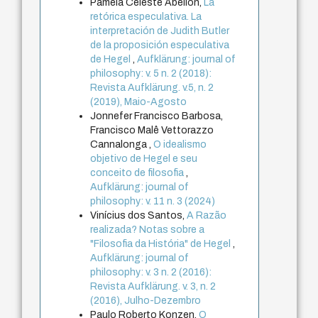
Pamela Celeste Abellón,
La
retórica especulativa. La
interpretación de Judith Butler
de la proposición especulativa
de Hegel
,
Aufklärung: journal of
philosophy: v. 5 n. 2 (2018):
Revista Aufklärung. v.5, n. 2
(2019), Maio-Agosto
Jonnefer Francisco Barbosa,
Francisco Malê Vettorazzo
Cannalonga ,
O idealismo
objetivo de Hegel e seu
conceito de filosofia
,
Aufklärung: journal of
philosophy: v. 11 n. 3 (2024)
Vinícius dos Santos,
A Razão
realizada? Notas sobre a
"Filosofia da História" de Hegel
,
Aufklärung: journal of
philosophy: v. 3 n. 2 (2016):
Revista Aufklärung. v. 3, n. 2
(2016), Julho-Dezembro
Paulo Roberto Konzen,
O