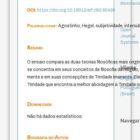
Bibliotecá
DOI:
https://doi.org/10.18012/arf.v9i2.60498
Palavras-chave:
Agostinho, Hegel, subjetividade, intersub
Open
Journal
Systems
Resumo
O ensaio compara as duas teorias filosóficas mais origina
Idioma
se concentra em seus conceitos de filosofia da religião
mente e em suas concepções de Trindade imanente. Ele 
English
Trindade que encontra a melhor abordagem à Trindade nã
Portuguê
(Brasil)
Downloads
Não há dados estatísticos.
Navegar
Biografia do Autor