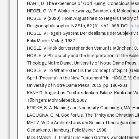
HART, D. The experience of God. Being, Consciousness, 
HEGEL, G. W. F. Werke in zwanzig Bänden, ed. Moldenhaue
HÖSLE, V. (2020). From Augustine’s to Hegel’s theory of
Religionsphilosophie: NZSth, 62 (4): 441-465. DOI:
htt
HÖSLE, V. Hegels System. Der Idealismus der Subjektivitä
Felix Meiner Verlag, 1987.
HÖSLE, V. Kritik der verstehenden Vernunft. München: C.
HÖSLE, V. Philosophy and the Interpretation of the Bible
Theology. Notre Dame: University of Notre Dame Press, 
HÖSLE, V. To What Extent Is the Concept of Spirit (Geis
Spirit (Pneuma) in the New Testament? In: HÖSLE, V., G
University of Notre Dame Press, 2013, pp. 186–201.
KANY, R. Augustins Trinitätsdenken. Bilanz, Kritik und W
Tübingen: Mohr Siebeck, 2007.
KRIPKE, S. A. Naming and Necessity. Cambridge, MA: Harv
LACUGNA, C. M. God for Us. The Trinity and Christian Lif
METZ, W. Die Architektonik der Summa Theologiae des
Gedankens. Hamburg: Felix Meiner, 1998.
MOLTMANN, J. Trinität und Reich Gottes. Zur Gotteslehr