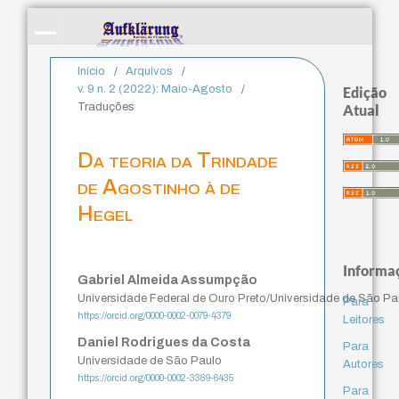
Início
/
Arquivos
/
v. 9 n. 2 (2022): Maio-Agosto
/
Edição
Traduções
Atual
Da teoria da Trindade
de Agostinho à de
Hegel
Informa
Gabriel Almeida Assumpção
Universidade Federal de Ouro Preto/Universidade de São Pa
Para
https://orcid.org/0000-0002-0079-4379
Leitores
Daniel Rodrigues da Costa
Para
Universidade de São Paulo
Autores
https://orcid.org/0000-0002-3389-6435
Para