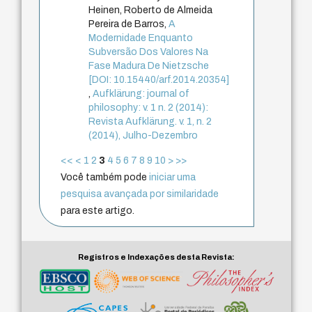
Heinen, Roberto de Almeida
Pereira de Barros,
A
Modernidade Enquanto
Subversão Dos Valores Na
Fase Madura De Nietzsche
[DOI: 10.15440/arf.2014.20354]
,
Aufklärung: journal of
philosophy: v. 1 n. 2 (2014):
Revista Aufklärung. v. 1, n. 2
(2014), Julho-Dezembro
<<
<
1
2
3
4
5
6
7
8
9
10
>
>>
Você também pode
iniciar uma
pesquisa avançada por similaridade
para este artigo.
Registros e Indexações desta Revista: