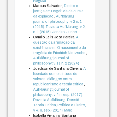
Regular
Mateus Salvadori,
Direito e
justiça em Hegel: via da cura e
da expiação
,
Aufklärung:
journal of philosophy: v. 2 n. 1
(2015): Revista Aufklärung. v. 2,
n. 1 (2015), Janeiro-Junho
Camilo Lelis Jota Pereira,
A
questão da afirmação da
existência em O nascimento da
tragédia de Friedrich Nietzsche
,
Aufklärung: journal of
philosophy: v. 11 n. 2 (2024)
Joedson de Santana Oliveira,
A
liberdade como síntese de
valores: diálogos entre
republicanismo e teoria crítica
,
Aufklärung: journal of
philosophy: v. 4 n. esp. (2017):
Revista Aufklärung. Dossiê
Teoria Crítica, Política e Direito,
v. 4, n. esp. (2017), Maio
Isabella Vivianny Santana