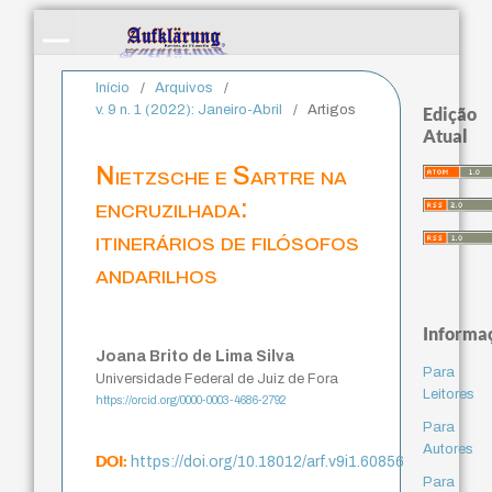
Início
/
Arquivos
/
v. 9 n. 1 (2022): Janeiro-Abril
/
Artigos
Edição
Atual
Nietzsche e Sartre na
encruzilhada:
itinerários de filósofos
andarilhos
Informa
Joana Brito de Lima Silva
Para
Universidade Federal de Juiz de Fora
Leitores
https://orcid.org/0000-0003-4686-2792
Para
Autores
DOI:
https://doi.org/10.18012/arf.v9i1.60856
Para