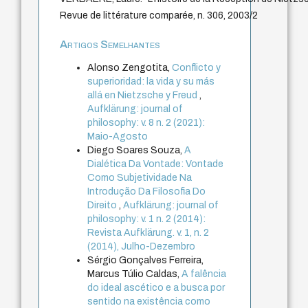
Revue de littérature comparée, n. 306, 2003/2
Artigos Semelhantes
Alonso Zengotita,
Conflicto y
superioridad: la vida y su más
allá en Nietzsche y Freud
,
Aufklärung: journal of
philosophy: v. 8 n. 2 (2021):
Maio-Agosto
Diego Soares Souza,
A
Dialética Da Vontade: Vontade
Como Subjetividade Na
Introdução Da Filosofia Do
Direito
,
Aufklärung: journal of
philosophy: v. 1 n. 2 (2014):
Revista Aufklärung. v. 1, n. 2
(2014), Julho-Dezembro
Sérgio Gonçalves Ferreira,
Marcus Túlio Caldas,
A falência
do ideal ascético e a busca por
sentido na existência como