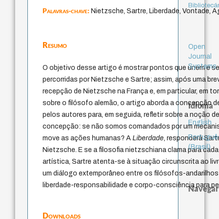
Bibliotecá
Palavras-chave:
Nietzsche, Sartre, Liberdade, Vontade, Ag
Resumo
Open
Journal
Systems
O objetivo desse artigo é mostrar pontos que unem e sep
percorridas por Nietzsche e Sartre; assim, após uma b
recepção de Nietzsche na França e, em particular, em t
sobre o filósofo alemão, o artigo aborda a concepção 
Idioma
pelos autores para, em seguida, refletir sobre a noção d
English
concepção: se não somos comandados por um mecanismo
Portuguê
move as ações humanas? A
Liberdade
, responderá Sart
(Brasil)
Nietzsche. E se a filosofia nietzschiana clama para cada
artística, Sartre atenta-se à situação circunscrita ao livr
um diálogo extemporâneo entre os filósofos-andarilhos
liberdade-responsabilidade e corpo-consciência para p
Navegar
Downloads