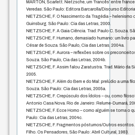
MARTON, Scarlett. Nietzsche, um ‘francês’ entre fran
Veredas. São Paulo: Editora Barcarolla/Discurso Editoria
NIETZSCHE, F. O Nascimento da Tragédia – helenismo o
Guinsburg. São Paulo: Cia das Letras, 2000.
NIETZSCHE, F. A Gaia Ciência. Trad. Paulo C. Souza. Sã
NIETZSCHE, F. Humano, demasiado humano: um livro para 
César de Souza. São Paulo, Cia das Letras, 2004a.
NIETZSCHE, F. Aurora – reflexões sobre os preconceitos
Souza. São Paulo, Cia das Letras, 2004b.
NIETZSCHE, F. Assim falou Zaratustra. Trad. Mário da Silv
2005.
NIETZSCHE, F. Além do Bem e do Mal: prelúdio a uma filos
Souza. São Paulo: Cia das Letras, 2005a.
NIETZSCHE, F. Crepúsculo dos Ídolos – ou, como filosof
Antonio Casa Nova. Rio de Janeiro: Relume-Dumará, 20
NIETZSCHE, F. Ecce Homo – como alguém se torna o que
Paulo: Cia das Letras, 2004c.
NIETZSCHE, F. Fragmentos póstumos/Outros escritos. 
Filho. Os Pensadores, São Paulo: Abril Cultural, 1983.