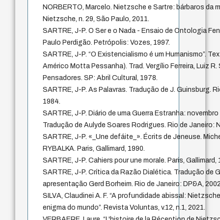
NORBERTO, Marcelo. Nietzsche e Sartre: bárbaros da 
Nietzsche, n. 29, São Paulo, 2011.
SARTRE, J-P. O Ser e o Nada - Ensaio de Ontologia Fen
Paulo Perdigão. Petrópolis: Vozes, 1997.
SARTRE, J-P. “O Existencialismo é um Humanismo”. Tex
Américo Motta Pessanha). Trad. Vergílio Ferreira, Luiz R.
Pensadores. SP: Abril Cultural, 1978.
SARTRE, J-P. As Palavras. Tradução de J. Guinsburg. Rio
1984.
SARTRE, J-P. Diário de uma Guerra Estranha: novembro 
Tradução de Aulyde Soares Rodrigues. Rio de Janeiro: N
SARTRE, J-P. «_Une defáite_». Écrits de Jeneuse. Mic
RYBALKA. Paris, Gallimard, 1990.
SARTRE, J-P. Cahiers pour une morale. Paris, Gallimard, 
SARTRE, J-P. Crítica da Razão Dialética. Tradução de Gui
apresentação Gerd Borheim. Rio de Janeiro: DP&A, 2002
SILVA, Claudinei A. F. “A profundidade abissal: Nietzsc
enigma do mundo”. Revista Voluntas, v.12, n.1, 2021.
VERBAERE, Laure. “L'histoire de la Réception de Nietzsch