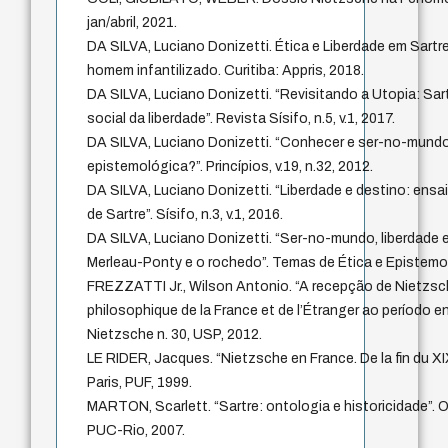
jan/abril, 2021.
DA SILVA, Luciano Donizetti. Ética e Liberdade em Sartr
homem infantilizado. Curitiba: Appris, 2018.
DA SILVA, Luciano Donizetti. “Revisitando a Utopia: Sar
social da liberdade”. Revista Sísifo, n.5, v.1, 2017.
DA SILVA, Luciano Donizetti. “Conhecer e ser-no-mund
epistemológica?”. Princípios, v.19, n.32, 2012.
DA SILVA, Luciano Donizetti. “Liberdade e destino: ensaio
de Sartre”. Sísifo, n.3, v.1, 2016.
DA SILVA, Luciano Donizetti. “Ser-no-mundo, liberdade e
Merleau-Ponty e o rochedo”. Temas de Ética e Epistemol
FREZZATTI Jr., Wilson Antonio. “A recepção de Nietzsc
philosophique de la France et de l’Étranger ao período 
Nietzsche n. 30, USP, 2012.
LE RIDER, Jacques. “Nietzsche en France. De la fin du XI
Paris, PUF, 1999.
MARTON, Scarlett. “Sartre: ontologia e historicidade”. O
PUC-Rio, 2007.