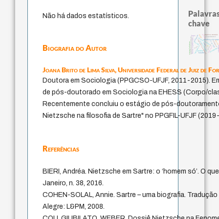
Palavras
Não há dados estatísticos.
chave
género
arquivos mentais
protágoras
mind
logos
acquaintance
multidimensionalidade
fundamentalismo
history of philosophy
metafísica do temp
experiência temporal
j.c.m. neto
desej
violencia
homem-medida
external relations
jacobi
idade
Biografia do Autor
palavra
sacrifí
lei
guayaquil
intolerância
leyes
pedagogia
perdón
bataille
Joana Brito de Lima Silva,
Universidade Federal de Juiz de Fo
Doutora em Sociologia (PPGCSO-UFJF, 2011-2015). Em
de pós-doutorado em Sociologia na EHESS (Corpo/classe
Recentemente concluiu o estágio de pós-doutoramento
Nietzsche na filosofia de Sartre" no PPGFIL-UFJF (2019
Referências
BIERI, Andréa. Nietzsche em Sartre: o ‘homem só’. O que
Janeiro, n. 38, 2016.
COHEN-SOLAL, Annie. Sartre – uma biografia. Tradução 
Alegre: L&PM, 2008.
COLI, GIUBILATO, WEBER. Dossiê Nietzsche na Fenomenol