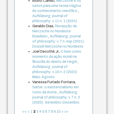
Bruno Camilo,
Nietzsche e os
rumos para uma teoria trágica
do conhecimento científico
,
Aufklärung: journal of
philosophy: v. 11 n. 1 (2024)
Geraldo Dias,
Recepção de
Nietzsche no Nordeste
Brasileiro
,
Aufklärung: journal
of philosophy: v. 7 n. esp (2021):
Dossiê Nietzsche no Nordeste
Joel Decothé Jr.,
O bem como
momento da ação moral na
filosofia do direito de Hegel
,
Aufklärung: journal of
philosophy: v. 10 n. 2 (2023):
Maio-Agosto
Vanessa Furtado Fontana,
Sartre: o existencialismo em
torno da morte
,
Aufklärung:
journal of philosophy: v. 7 n. 3
(2020): Setembro-Dezembro
<<
<
1
2
3
4
5
6
7
8
9
10
>
>>