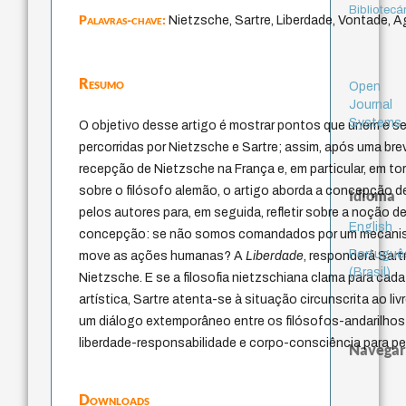
Bibliotecá
Palavras-chave:
Nietzsche, Sartre, Liberdade, Vontade, Ag
Resumo
Open
Journal
Systems
O objetivo desse artigo é mostrar pontos que unem e sep
percorridas por Nietzsche e Sartre; assim, após uma b
recepção de Nietzsche na França e, em particular, em t
sobre o filósofo alemão, o artigo aborda a concepção 
Idioma
pelos autores para, em seguida, refletir sobre a noção d
English
concepção: se não somos comandados por um mecanismo
Portuguê
move as ações humanas? A
Liberdade
, responderá Sart
(Brasil)
Nietzsche. E se a filosofia nietzschiana clama para cada
artística, Sartre atenta-se à situação circunscrita ao livr
um diálogo extemporâneo entre os filósofos-andarilhos
liberdade-responsabilidade e corpo-consciência para p
Navegar
Downloads