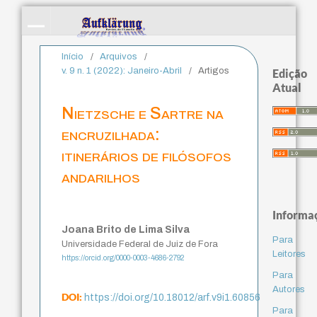
Início
/
Arquivos
/
v. 9 n. 1 (2022): Janeiro-Abril
/
Artigos
Edição
Atual
Nietzsche e Sartre na
encruzilhada:
itinerários de filósofos
andarilhos
Informa
Joana Brito de Lima Silva
Para
Universidade Federal de Juiz de Fora
Leitores
https://orcid.org/0000-0003-4686-2792
Para
Autores
DOI:
https://doi.org/10.18012/arf.v9i1.60856
Para