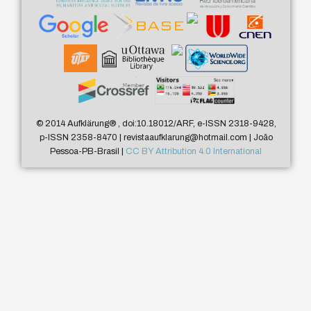
© 2014 Aufklärung
®
, doi:10.18012/ARF, e-ISSN 2318-9428,
p-ISSN 2358-8470 | revistaaufklarung@hotmail.com | João
Pessoa-PB-Brasil |
CC BY Attribution 4.0 International