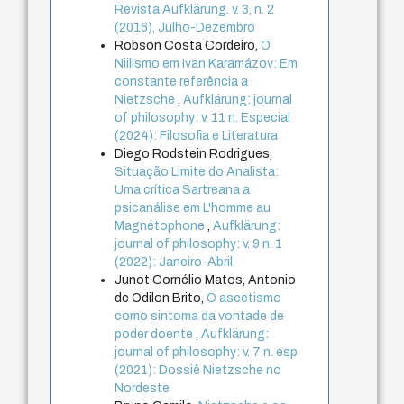
Revista Aufklärung. v. 3, n. 2
(2016), Julho-Dezembro
Robson Costa Cordeiro,
O
Niilismo em Ivan Karamázov: Em
constante referência a
Nietzsche
,
Aufklärung: journal
of philosophy: v. 11 n. Especial
(2024): Filosofia e Literatura
Diego Rodstein Rodrigues,
Situação Limite do Analista:
Uma crítica Sartreana a
psicanálise em L'homme au
Magnétophone
,
Aufklärung:
journal of philosophy: v. 9 n. 1
(2022): Janeiro-Abril
Junot Cornélio Matos, Antonio
de Odilon Brito,
O ascetismo
como sintoma da vontade de
poder doente
,
Aufklärung:
journal of philosophy: v. 7 n. esp
(2021): Dossiê Nietzsche no
Nordeste