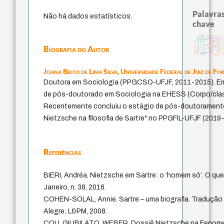
Palavras
Não há dados estatísticos.
chave
experiência temporal
palavra
j.c.m. neto
filosofia brasileira
sacrifício
filosofia francesa
identidade nacional
fundamentalismo
metafísica do tempo
history of philosophy
género
lei
arquivos mentais
perdón
mind
jacobi
protágoras
homem-medi
Biografia do Autor
intolerância
logos
bataille
leyes
idade
violencia
guayaquil
animais
pedagogia
Joana Brito de Lima Silva,
Universidade Federal de Juiz de Fo
Doutora em Sociologia (PPGCSO-UFJF, 2011-2015). Em
de pós-doutorado em Sociologia na EHESS (Corpo/classe
Recentemente concluiu o estágio de pós-doutoramento
Nietzsche na filosofia de Sartre" no PPGFIL-UFJF (2019
Referências
BIERI, Andréa. Nietzsche em Sartre: o ‘homem só’. O que
Janeiro, n. 38, 2016.
COHEN-SOLAL, Annie. Sartre – uma biografia. Tradução 
Alegre: L&PM, 2008.
COLI, GIUBILATO, WEBER. Dossiê Nietzsche na Fenomenol