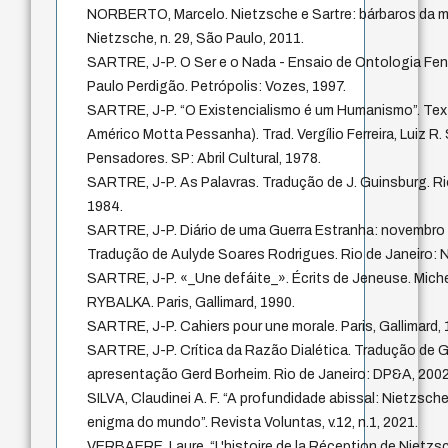
NORBERTO, Marcelo. Nietzsche e Sartre: bárbaros da 
Nietzsche, n. 29, São Paulo, 2011.
SARTRE, J-P. O Ser e o Nada - Ensaio de Ontologia Fen
Paulo Perdigão. Petrópolis: Vozes, 1997.
SARTRE, J-P. “O Existencialismo é um Humanismo”. Tex
Américo Motta Pessanha). Trad. Vergílio Ferreira, Luiz R.
Pensadores. SP: Abril Cultural, 1978.
SARTRE, J-P. As Palavras. Tradução de J. Guinsburg. Rio
1984.
SARTRE, J-P. Diário de uma Guerra Estranha: novembro 
Tradução de Aulyde Soares Rodrigues. Rio de Janeiro: N
SARTRE, J-P. «_Une defáite_». Écrits de Jeneuse. Mic
RYBALKA. Paris, Gallimard, 1990.
SARTRE, J-P. Cahiers pour une morale. Paris, Gallimard, 
SARTRE, J-P. Crítica da Razão Dialética. Tradução de Gui
apresentação Gerd Borheim. Rio de Janeiro: DP&A, 2002
SILVA, Claudinei A. F. “A profundidade abissal: Nietzsc
enigma do mundo”. Revista Voluntas, v.12, n.1, 2021.
VERBAERE, Laure. “L'histoire de la Réception de Nietzsch