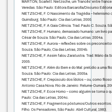
MARTON, Scarlett. Nietzsche, um ‘francês’ entre fran
Veredas. São Paulo: Editora Barcarolla/Discurso Editoria
NIETZSCHE, F. O Nascimento da Tragédia – helenismo o
Guinsburg. São Paulo: Cia das Letras, 2000.
NIETZSCHE, F. A Gaia Ciência. Trad. Paulo C. Souza. Sã
NIETZSCHE, F. Humano, demasiado humano: um livro para 
César de Souza. São Paulo, Cia das Letras, 2004a.
NIETZSCHE, F. Aurora – reflexões sobre os preconceitos
Souza. São Paulo, Cia das Letras, 2004b.
NIETZSCHE, F. Assim falou Zaratustra. Trad. Mário da Silv
2005.
NIETZSCHE, F. Além do Bem e do Mal: prelúdio a uma filos
Souza. São Paulo: Cia das Letras, 2005a.
NIETZSCHE, F. Crepúsculo dos Ídolos – ou, como filosof
Antonio Casa Nova. Rio de Janeiro: Relume-Dumará, 20
NIETZSCHE, F. Ecce Homo – como alguém se torna o que
Paulo: Cia das Letras, 2004c.
NIETZSCHE, F. Fragmentos póstumos/Outros escritos. 
Filho. Os Pensadores, São Paulo: Abril Cultural, 1983.