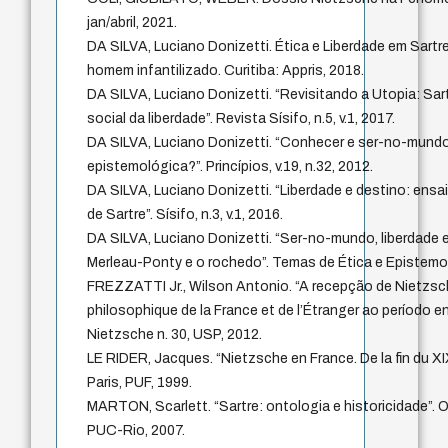
jan/abril, 2021.
DA SILVA, Luciano Donizetti. Ética e Liberdade em Sartr
homem infantilizado. Curitiba: Appris, 2018.
DA SILVA, Luciano Donizetti. “Revisitando a Utopia: Sar
social da liberdade”. Revista Sísifo, n.5, v.1, 2017.
DA SILVA, Luciano Donizetti. “Conhecer e ser-no-mund
epistemológica?”. Princípios, v.19, n.32, 2012.
DA SILVA, Luciano Donizetti. “Liberdade e destino: ensaio
de Sartre”. Sísifo, n.3, v.1, 2016.
DA SILVA, Luciano Donizetti. “Ser-no-mundo, liberdade e
Merleau-Ponty e o rochedo”. Temas de Ética e Epistemol
FREZZATTI Jr., Wilson Antonio. “A recepção de Nietzsc
philosophique de la France et de l’Étranger ao período 
Nietzsche n. 30, USP, 2012.
LE RIDER, Jacques. “Nietzsche en France. De la fin du XI
Paris, PUF, 1999.
MARTON, Scarlett. “Sartre: ontologia e historicidade”. O
PUC-Rio, 2007.