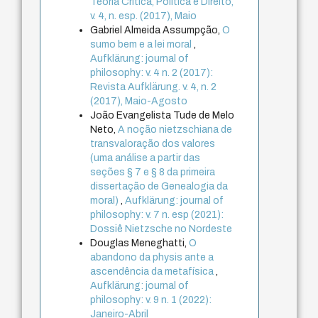
Teoria Crítica, Política e Direito,
v. 4, n. esp. (2017), Maio
Gabriel Almeida Assumpção,
O
sumo bem e a lei moral
,
Aufklärung: journal of
philosophy: v. 4 n. 2 (2017):
Revista Aufklärung. v. 4, n. 2
(2017), Maio-Agosto
João Evangelista Tude de Melo
Neto,
A noção nietzschiana de
transvaloração dos valores
(uma análise a partir das
seções § 7 e § 8 da primeira
dissertação de Genealogia da
moral)
,
Aufklärung: journal of
philosophy: v. 7 n. esp (2021):
Dossiê Nietzsche no Nordeste
Douglas Meneghatti,
O
abandono da physis ante a
ascendência da metafísica
,
Aufklärung: journal of
philosophy: v. 9 n. 1 (2022):
Janeiro-Abril