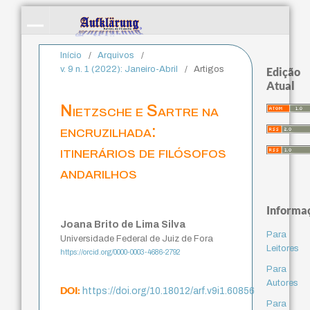
Início
/
Arquivos
/
v. 9 n. 1 (2022): Janeiro-Abril
/
Artigos
Edição
Atual
Nietzsche e Sartre na
encruzilhada:
itinerários de filósofos
andarilhos
Informa
Joana Brito de Lima Silva
Para
Universidade Federal de Juiz de Fora
Leitores
https://orcid.org/0000-0003-4686-2792
Para
Autores
DOI:
https://doi.org/10.18012/arf.v9i1.60856
Para