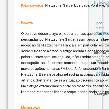
Bibliotecá
Palavras-chave:
Nietzsche, Sartre, Liberdade, Vontade, Ag
Resumo
Open
Journal
Systems
O objetivo desse artigo é mostrar pontos que unem e sep
percorridas por Nietzsche e Sartre; assim, após uma b
recepção de Nietzsche na França e, em particular, em t
sobre o filósofo alemão, o artigo aborda a concepção 
Idioma
pelos autores para, em seguida, refletir sobre a noção d
English
concepção: se não somos comandados por um mecanismo
Portuguê
move as ações humanas? A
Liberdade
, responderá Sart
(Brasil)
Nietzsche. E se a filosofia nietzschiana clama para cada
artística, Sartre atenta-se à situação circunscrita ao livr
um diálogo extemporâneo entre os filósofos-andarilhos
liberdade-responsabilidade e corpo-consciência para p
Navegar
Downloads