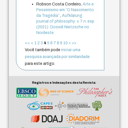
Robson Costa Cordeiro,
Arte e
Pessimismo em “O Nascimento
da Tragédia”
,
Aufklärung:
journal of philosophy: v. 7 n. esp
(2021): Dossiê Nietzsche no
Nordeste
<<
<
1
2
3
4
5
6
7
8
9
10
>
>>
Você também pode
iniciar uma
pesquisa avançada por similaridade
para este artigo.
Registros e Indexações desta Revista: