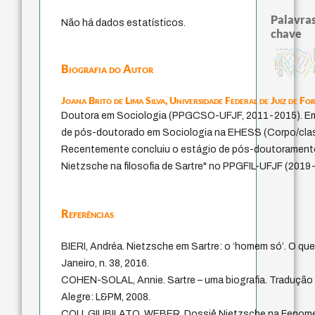
Palavras
Não há dados estatísticos.
chave
metafísica do tempo
papel da
guayaquil
j.c.m. neto
protágoras
sacrifício
animais
fundamentalismo
palavra
jacobi
leyes
experiência temporal
filosofia brasileira
pedagogia
perdón
internal relations
arte de educar
desejo
lei
intolerância
realidad
homem-medida
Biografia do Autor
logos
thera
violencia
idade
género
mind
Joana Brito de Lima Silva,
Universidade Federal de Juiz de Fo
Doutora em Sociologia (PPGCSO-UFJF, 2011-2015). Em
de pós-doutorado em Sociologia na EHESS (Corpo/classe
Recentemente concluiu o estágio de pós-doutoramento
Nietzsche na filosofia de Sartre" no PPGFIL-UFJF (2019
Referências
BIERI, Andréa. Nietzsche em Sartre: o ‘homem só’. O que
Janeiro, n. 38, 2016.
COHEN-SOLAL, Annie. Sartre – uma biografia. Tradução 
Alegre: L&PM, 2008.
COLI, GIUBILATO, WEBER. Dossiê Nietzsche na Fenomenol