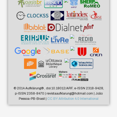
© 2014 Aufklärung
®
, doi:10.18012/ARF, e-ISSN 2318-9428,
p-ISSN 2358-8470 | revistaaufklarung@hotmail.com | João
Pessoa-PB-Brasil |
CC BY Attribution 4.0 International