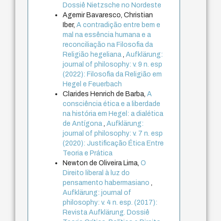
Dossiê Nietzsche no Nordeste
Agemir Bavaresco, Christian
Iber,
A contradição entre bem e
mal na essência humana e a
reconciliação na Filosofia da
Religião hegeliana
,
Aufklärung:
journal of philosophy: v. 9 n. esp
(2022): Filosofia da Religião em
Hegel e Feuerbach
Clarides Henrich de Barba,
A
consciência ética e a liberdade
na história em Hegel: a dialética
de Antígona
,
Aufklärung:
journal of philosophy: v. 7 n. esp
(2020): Justificação Ética Entre
Teoria e Prática
Newton de Oliveira Lima,
O
Direito liberal à luz do
pensamento habermasiano
,
Aufklärung: journal of
philosophy: v. 4 n. esp. (2017):
Revista Aufklärung. Dossiê