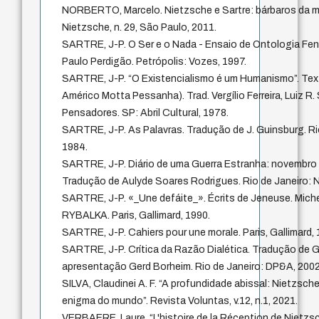
NORBERTO, Marcelo. Nietzsche e Sartre: bárbaros da 
Nietzsche, n. 29, São Paulo, 2011.
SARTRE, J-P. O Ser e o Nada - Ensaio de Ontologia Fen
Paulo Perdigão. Petrópolis: Vozes, 1997.
SARTRE, J-P. “O Existencialismo é um Humanismo”. Tex
Américo Motta Pessanha). Trad. Vergílio Ferreira, Luiz R.
Pensadores. SP: Abril Cultural, 1978.
SARTRE, J-P. As Palavras. Tradução de J. Guinsburg. Rio
1984.
SARTRE, J-P. Diário de uma Guerra Estranha: novembro 
Tradução de Aulyde Soares Rodrigues. Rio de Janeiro: N
SARTRE, J-P. «_Une defáite_». Écrits de Jeneuse. Mic
RYBALKA. Paris, Gallimard, 1990.
SARTRE, J-P. Cahiers pour une morale. Paris, Gallimard, 
SARTRE, J-P. Crítica da Razão Dialética. Tradução de Gui
apresentação Gerd Borheim. Rio de Janeiro: DP&A, 2002
SILVA, Claudinei A. F. “A profundidade abissal: Nietzsc
enigma do mundo”. Revista Voluntas, v.12, n.1, 2021.
VERBAERE, Laure. “L'histoire de la Réception de Nietzsch