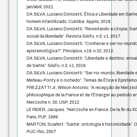
jan/abril, 2021.
DA SILVA, Luciano Donizetti. Ética e Liberdade em Sartr
homem infantilizado. Curitiba: Appris, 2018.
DA SILVA, Luciano Donizetti. “Revisitando a Utopia: Sar
social da liberdade”. Revista Sísifo, n.5, v.1, 2017.
DA SILVA, Luciano Donizetti. “Conhecer e ser-no-mund
epistemológica?”. Princípios, v.19, n.32, 2012.
DA SILVA, Luciano Donizetti. “Liberdade e destino: ensaio
de Sartre”. Sísifo, n.3, v.1, 2016.
DA SILVA, Luciano Donizetti. “Ser-no-mundo, liberdade e
Merleau-Ponty e o rochedo”. Temas de Ética e Epistemol
FREZZATTI Jr., Wilson Antonio. “A recepção de Nietzsc
philosophique de la France et de l’Étranger ao período 
Nietzsche n. 30, USP, 2012.
LE RIDER, Jacques. “Nietzsche en France. De la fin du XI
Paris, PUF, 1999.
MARTON, Scarlett. “Sartre: ontologia e historicidade”. O
PUC-Rio, 2007.