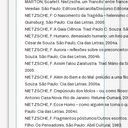
MARTON, Scarlett. Nietzsche, um ‘francês’ entre fran
Veredas. São Paulo: Editora Barcarolla/Discurso Editoria
NIETZSCHE, F. O Nascimento da Tragédia – helenismo o
Guinsburg. São Paulo: Cia das Letras, 2000.
NIETZSCHE, F. A Gaia Ciência. Trad. Paulo C. Souza. Sã
NIETZSCHE, F. Humano, demasiado humano: um livro para 
César de Souza. São Paulo, Cia das Letras, 2004a.
NIETZSCHE, F. Aurora – reflexões sobre os preconceitos
Souza. São Paulo, Cia das Letras, 2004b.
NIETZSCHE, F. Assim falou Zaratustra. Trad. Mário da Silv
2005.
NIETZSCHE, F. Além do Bem e do Mal: prelúdio a uma filos
Souza. São Paulo: Cia das Letras, 2005a.
NIETZSCHE, F. Crepúsculo dos Ídolos – ou, como filosof
Antonio Casa Nova. Rio de Janeiro: Relume-Dumará, 20
NIETZSCHE, F. Ecce Homo – como alguém se torna o que
Paulo: Cia das Letras, 2004c.
NIETZSCHE, F. Fragmentos póstumos/Outros escritos. 
Filho. Os Pensadores, São Paulo: Abril Cultural, 1983.