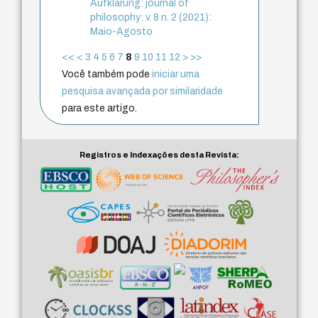
Aufklärung: journal of
philosophy: v. 8 n. 2 (2021):
Maio-Agosto
<<
<
3
4
5
6
7
8
9
10
11
12
>
>>
Você também pode
iniciar uma
pesquisa avançada por similaridade
para este artigo.
Registros e Indexações desta Revista: