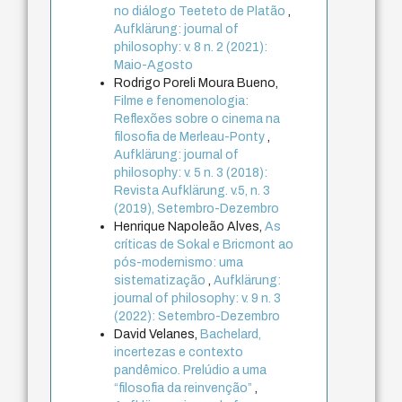
no diálogo Teeteto de Platão
,
Aufklärung: journal of
philosophy: v. 8 n. 2 (2021):
Maio-Agosto
Rodrigo Poreli Moura Bueno,
Filme e fenomenologia:
Reflexões sobre o cinema na
filosofia de Merleau-Ponty
,
Aufklärung: journal of
philosophy: v. 5 n. 3 (2018):
Revista Aufklärung. v.5, n. 3
(2019), Setembro-Dezembro
Henrique Napoleão Alves,
As
críticas de Sokal e Bricmont ao
pós-modernismo: uma
sistematização
,
Aufklärung:
journal of philosophy: v. 9 n. 3
(2022): Setembro-Dezembro
David Velanes,
Bachelard,
incertezas e contexto
pandêmico. Prelúdio a uma
“filosofia da reinvenção”
,