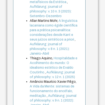
metafísicos da Estética
,
Aufklärung: journal of
philosophy: v. 10 n. 3 (2023):
Setembro-Dezembro
Allan Martins Mohr,
A linguística
lacaniana como égide científica
para a prática psicanalítica:
considerações desde Kant e
seus juízos sintéticos a priori
,
Aufklärung: journal of
philosophy: v. 8 n. 1 (2021):
Janeiro-Abril
Thiago Aquino,
Hospitalidade e
Acolhimento do mundo: O
idealismo estético de Evaldo
Coutinho
,
Aufklärung: journal
of philosophy: v. 12 n. 1 (2025)
Amâncio Maurício Xavier Rêgo,
A Vida da Mente: sistemas de
funcionamento do encéfalo,
meditação
,
Aufklärung: journal
of philosophy: v. 9 n. 1 (2022):