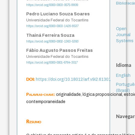
Bibliotecá
https://orcid.org/0000-0003-0575-8809
Pedro Luciano Souza Soares
Universidade Federal do Tocantins
https://orcid.org/0000-0003-1426-8537
Open
Journal
Thainá Ferreira Souza
Systems
https://orcid.org/0000-0002-1363-5393
Fábio Augusto Passos Freitas
Universidade Federal do Tocantins
https://orcid.org/0000-0001-6764-3017
Idioma
English
DOI:
https://doi.org/10.18012/arf.v9i2.61301
Portuguê
(Brasil)
Palavras-chave:
originalidade, lógica proposicional, esto
contemporaneidade
Navegar
Resumo