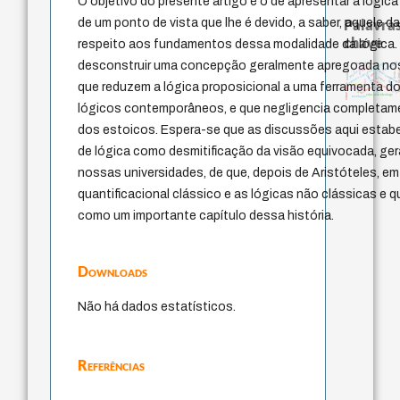
O objetivo do presente artigo é o de apresentar a lógic
Palavras
de um ponto de vista que lhe é devido, a saber, aquele da
chave
respeito aos fundamentos dessa modalidade da lógica.
desconstruir uma concepção geralmente apregoada nos
constituição
japanese education thoughts
falseabilidade
sentido
mulher
totalização
ética.
levinas
sensus communis
popper
física qu
gosto
ren
immanuel kant
nome
modelos mentais
juízo
impessoal
que reduzem a lógica proposicional a uma ferramenta do
carnap
virtue ethics
redução
formação
li
judaísmo
yi
education ideology
revelação
lógicos contemporâneos, e que negligencia completamen
dos estoicos. Espera-se que as discussões aqui estabe
de lógica como desmitificação da visão equivocada, g
nossas universidades, de que, depois de Aristóteles, em 
quantificacional clássico e as lógicas não clássicas e
como um importante capítulo dessa história.
Downloads
Não há dados estatísticos.
Referências