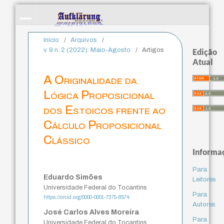
Início
/
Arquivos
/
v. 9 n. 2 (2022): Maio-Agosto
/
Artigos
Edição
Atual
A Originalidade da
Lógica Proposicional
dos Estoicos frente ao
Cálculo Proposicional
Clássico
Informa
Para
Eduardo Simões
Leitores
Universidade Federal do Tocantins
Para
https://orcid.org/0000-0001-7375-8574
Autores
José Carlos Alves Moreira
Para
Universidade Federal do Tocantins