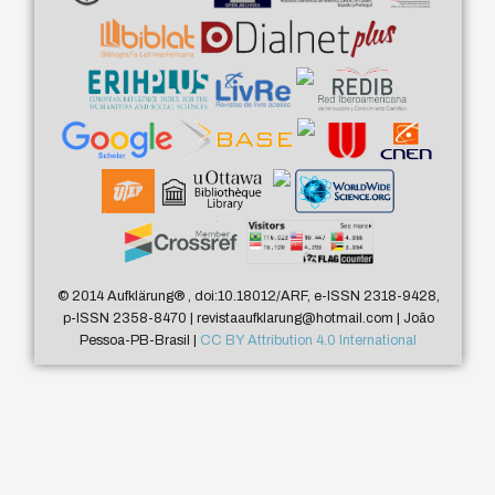
© 2014 Aufklärung
®
, doi:10.18012/ARF, e-ISSN 2318-9428,
p-ISSN 2358-8470 | revistaaufklarung@hotmail.com | João
Pessoa-PB-Brasil |
CC BY Attribution 4.0 International