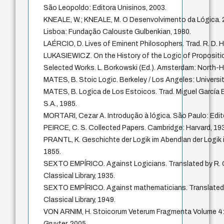
São Leopoldo: Editora Unisinos, 2003.
KNEALE, W.; KNEALE, M. O Desenvolvimento da Lógica. 2.
Lisboa: Fundação Calouste Gulbenkian, 1980.
LAÉRCIO, D. Lives of Eminent Philosophers. Trad. R. D. H
LUKASIEWICZ. On the History of the Logic of Propositio
Selected Works. L. Borkowski (Ed.). Amsterdam: North-H
MATES, B. Stoic Logic. Berkeley / Los Angeles: Universit
MATES, B. Logica de Los Estoicos. Trad. Miguel García B
S.A., 1985.
MORTARI, Cezar A. Introdução à lógica. São Paulo: Edi
PEIRCE, C. S. Collected Papers. Cambridge: Harvard, 19
PRANTL, K. Geschichte der Logik im Abendlan der Logik i
1855.
SEXTO EMPÍRICO. Against Logicians. Translated by R. G
Classical Library, 1935.
SEXTO EMPÍRICO. Against mathematicians. Translated by
Classical Library, 1949.
VON ARNIM, H. Stoicorum Veterum Fragmenta Volume 4: I
Gruyter, 2005.