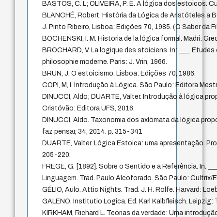
BASTOS, C. L; OLIVEIRA, P. E. A lógica dos estoicos. C
BLANCHÉ, Robert. História da Lógica de Aristóteles a B
J. Pinto Ribeiro, Lisboa: Edições 70, 1985. (O Saber da Fi
BOCHENSKI, I. M. Historia de la lógica formal. Madri: Gre
BROCHARD, V. La logique des stoiciens. In: ___. Etudes
philosophie moderne. Paris: J. Vrin, 1966.
BRUN, J. O estoicismo. Lisboa: Edições 70, 1986.
COPI, M, I. Introdução à Lógica. São Paulo: Editora Mest
DINUCCI, Aldo; DUARTE, Valter. Introdução à lógica pro
Cristóvão: Editora UFS, 2016.
DINUCCI, Aldo. Taxonomia dos axíōmata da lógica propo
faz pensar, 34, 2014. p. 315-341
DUARTE, Valter. Lógica Estoica: uma apresentação. Prome
205-220.
FREGE, G. [1892]. Sobre o Sentido e a Referência. In. __
Linguagem. Trad. Paulo Alcoforado. São Paulo: Cultrix
GÉLIO, Aulo. Attic Nights. Trad. J. H. Rolfe. Harvard: Loe
GALENO. Institutio Logica. Ed. Karl Kalbfleisch. Leipzig:
KIRKHAM, Richard L. Teorias da verdade: Uma introdução c