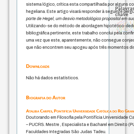
sistema lógico, crítica esta compartilhada por alguns c
Palavras
hegeliana. Este artigo visará responder à seguinte pergu
chave
parte de Hegel, um desvio metodológico proposital em sua
history of philosophy
experiência temporal
viktor frankl
filosofia fra
perdón
fundamentalismo
metafísica do temp
género
lei
violencia
j.c.m. neto
protágoras
Utilizando-se do método de abordagem hipotético-dedu
leyes
palavra
homem-medida
jacobi
bataille
intolerância
idade
desejo
logos
therapy
animais
mind
guayaquil
pedagogia
bibliográfica pertinente, este trabalho conclui pela con
não maleficência
uma vez que este, aparentemente, não consegue conjectu
que não encontrem seu apogeu após três momentos dis
Downloads
Não há dados estatísticos.
Biografia do Autor
Ataliba Carpes,
Pontifícia Universidade Católica do Rio Gra
Doutorando em Filosofia pela Pontifícia Universidade C
– PUCRS. Mestre , Especialista e Bacharel em Direito (
Faculdades Integradas São Judas Tadeu.