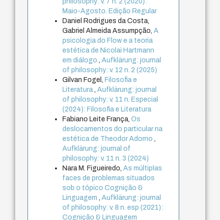
philosophy: v. 7 n. 2 (2020):
Maio-Agosto. Edição Regular
Daniel Rodrigues da Costa,
Gabriel Almeida Assumpção,
A
psicologia do Flow e a teoria
estética de Nicolai Hartmann
em diálogo
,
Aufklärung: journal
of philosophy: v. 12 n. 2 (2025)
Gilvan Fogel,
Filosofia e
Literatura
,
Aufklärung: journal
of philosophy: v. 11 n. Especial
(2024): Filosofia e Literatura
Fabiano Leite França,
Os
deslocamentos do particular na
estética de Theodor Adorno
,
Aufklärung: journal of
philosophy: v. 11 n. 3 (2024)
Nara M. Figueiredo,
As múltiplas
faces de problemas situados
sob o tópico Cognição &
Linguagem
,
Aufklärung: journal
of philosophy: v. 8 n. esp (2021):
Cognição & Linguagem