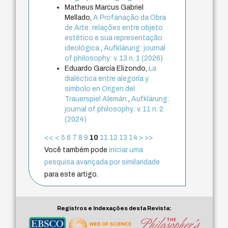
Matheus Marcus Gabriel
Mellado,
A Profanação da Obra
de Arte: relações entre objeto
estético e sua representação
ideológica
,
Aufklärung: journal
of philosophy: v. 13 n. 1 (2026)
Eduardo García Elizondo,
La
dialéctica entre alegoría y
símbolo en Origen del
Trauerspiel Alemán
,
Aufklärung:
journal of philosophy: v. 11 n. 2
(2024)
<<
<
5
6
7
8
9
10
11
12
13
14
>
>>
Você também pode
iniciar uma
pesquisa avançada por similaridade
para este artigo.
Registros e Indexações desta Revista: