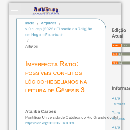
Início
/
Arquivos
/
v. 9 n. esp (2022): Filosofia da Religião
Edição
em Hegel e Feuerbach
Atual
/
Artigos
Imperfecta Ratio:
possíveis conflitos
lógico-hegelianos na
Informa
leitura de Gênesis 3
Para
Leitores
Ataliba Carpes
Para
Pontifícia Universidade Católica do Rio Grande do Sul
Autores
https://orcid.org/0000-0002-0608-0895
Para