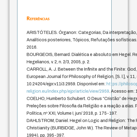
Referências
ARISTÓTELES. Órganon: Categorias, Da interpretação, A
Analíticos posteriores, Tópicos, Refutações sofísticas. 
2016.
BOURGEOIS, Bernard. Dialética e absoluto em Hegel. R
Hegelianos, v. 2, n. 2/3, 2005, p. 2.
CARROLL, A. J. Between the Infinite and the Finite: Go
European Journal for Philosophy of Religion, [S. l.], v. 11,
10.24204/ejpr.v11i3.2959. Disponível em:
https://philoso
religion.eu/index.php/ejpr/article/view/2959
. Acesso em: 
COELHO, Humberto Schubert. O Deus “Cristão” de Hegel
Preleções sobre Filosofia da Religião e a reação a elas. 
Política, nº XXI, Volume I, jun/ 2018, p. 175-197.
DAHLSTROM, Daniel. Hegel on Logic and Religion: The
Christianity (BURBIDGE, John W.). The Review of Metaphy
1994), pp. 395-397.