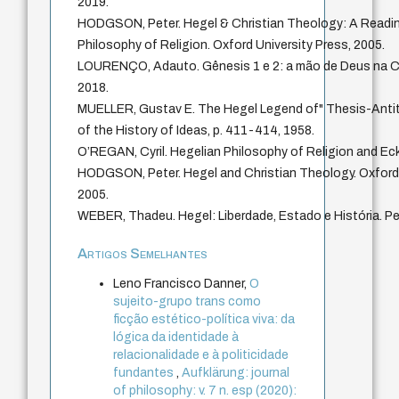
2019.
HODGSON, Peter. Hegel & Christian Theology: A Readin
Philosophy of Religion. Oxford University Press, 2005.
LOURENÇO, Adauto. Gênesis 1 e 2: a mão de Deus na Cri
2018.
MUELLER, Gustav E. The Hegel Legend of" Thesis-Antit
of the History of Ideas, p. 411-414, 1958.
O’REGAN, Cyril. Hegelian Philosophy of Religion and Eck
HODGSON, Peter. Hegel and Christian Theology. Oxford:
2005.
WEBER, Thadeu. Hegel: Liberdade, Estado e História. Pe
Artigos Semelhantes
Leno Francisco Danner,
O
sujeito-grupo trans como
ficção estético-política viva: da
lógica da identidade à
relacionalidade e à politicidade
fundantes
,
Aufklärung: journal
of philosophy: v. 7 n. esp (2020):