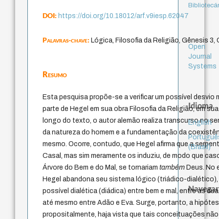
Bibliotecá
DOI:
https://doi.org/10.18012/arf.v9iesp.62047
Palavras-chave:
Lógica, Filosofia da Religião, Gênesis 3,
Open
Journal
Systems
Resumo
Esta pesquisa propõe-se a verificar um possível desvio
Idioma
parte de Hegel em sua obra Filosofia da Religião, em sua
longo do texto, o autor alemão realiza transcurso no sen
English
da natureza do homem e a fundamentação da coexistên
Portuguê
mesmo. Ocorre, contudo, que Hegel afirma que a serpen
(Brasil)
Casal, mas sim meramente os induziu, de modo que ca
Árvore do Bem e do Mal, se tornariam
também
Deus. No 
Hegel abandona seu sistema lógico (triádico-dialético
Navegar
possível dialética (diádica) entre bem e mal, entre as du
até mesmo entre Adão e Eva. Surge, portanto, a hipótes
propositalmente, haja vista que tais conceituações nã