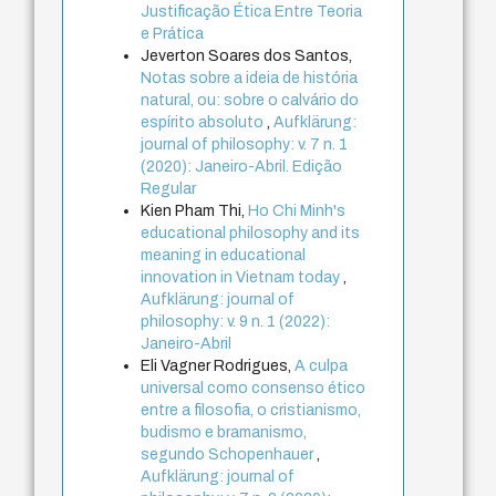
Justificação Ética Entre Teoria
e Prática
Jeverton Soares dos Santos,
Notas sobre a ideia de história
natural, ou: sobre o calvário do
espírito absoluto
,
Aufklärung:
journal of philosophy: v. 7 n. 1
(2020): Janeiro-Abril. Edição
Regular
Kien Pham Thi,
Ho Chi Minh's
educational philosophy and its
meaning in educational
innovation in Vietnam today
,
Aufklärung: journal of
philosophy: v. 9 n. 1 (2022):
Janeiro-Abril
Eli Vagner Rodrigues,
A culpa
universal como consenso ético
entre a filosofia, o cristianismo,
budismo e bramanismo,
segundo Schopenhauer
,
Aufklärung: journal of