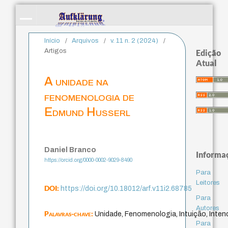
Início
/
Arquivos
/
v. 11 n. 2 (2024)
/
Artigos
Edição
Atual
A unidade na
fenomenologia de
Edmund Husserl
Daniel Branco
Informa
https://orcid.org/0000-0002-9029-8490
Para
Leitores
DOI:
https://doi.org/10.18012/arf.v11i2.68785
Para
Autores
Palavras-chave:
Unidade, Fenomenologia, Intuição, Inten
Para