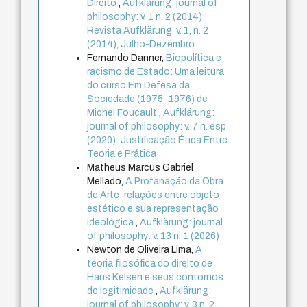
Direito
,
Aufklärung: journal of
philosophy: v. 1 n. 2 (2014):
Revista Aufklärung. v. 1, n. 2
(2014), Julho-Dezembro
Fernando Danner,
Biopolítica e
racismo de Estado: Uma leitura
do curso Em Defesa da
Sociedade (1975-1976) de
Michel Foucault
,
Aufklärung:
journal of philosophy: v. 7 n. esp
(2020): Justificação Ética Entre
Teoria e Prática
Matheus Marcus Gabriel
Mellado,
A Profanação da Obra
de Arte: relações entre objeto
estético e sua representação
ideológica
,
Aufklärung: journal
of philosophy: v. 13 n. 1 (2026)
Newton de Oliveira Lima,
A
teoria filosófica do direito de
Hans Kelsen e seus contornos
de legitimidade
,
Aufklärung:
journal of philosophy: v. 3 n. 2