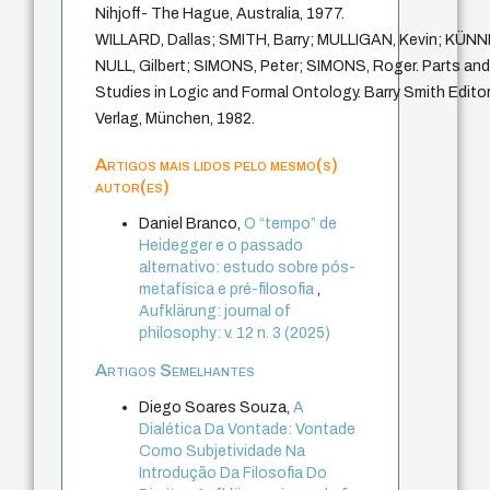
Nihjoff- The Hague, Australia, 1977.
WILLARD, Dallas; SMITH, Barry; MULLIGAN, Kevin; KÜNN
NULL, Gilbert; SIMONS, Peter; SIMONS, Roger. Parts a
Studies in Logic and Formal Ontology. Barry Smith Editor
Verlag, München, 1982.
Artigos mais lidos pelo mesmo(s)
autor(es)
Daniel Branco,
O “tempo” de
Heidegger e o passado
alternativo: estudo sobre pós-
metafísica e pré-filosofia
,
Aufklärung: journal of
philosophy: v. 12 n. 3 (2025)
Artigos Semelhantes
Diego Soares Souza,
A
Dialética Da Vontade: Vontade
Como Subjetividade Na
Introdução Da Filosofia Do