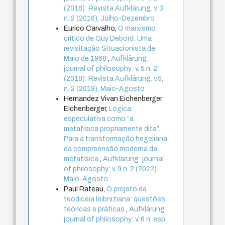
(2016): Revista Aufklärung. v. 3,
n. 2 (2016), Julho-Dezembro
Eurico Carvalho,
O marxismo
crítico de Guy Debord: Uma
revisitação Situacionista de
Maio de 1968
,
Aufklärung:
journal of philosophy: v. 5 n. 2
(2018): Revista Aufklärung. v.5,
n. 2 (2019), Maio-Agosto
Hernandez Vivan Eichenberger
Eichenberger,
Lógica
especulativa como “a
metafísica propriamente dita”.
Para a transformação hegeliana
da compreensão moderna da
metafísica
,
Aufklärung: journal
of philosophy: v. 9 n. 2 (2022):
Maio-Agosto
Paul Rateau,
O projeto da
teodiceia leibniziana: questões
teóricas e práticas
,
Aufklärung:
journal of philosophy: v. 6 n. esp.