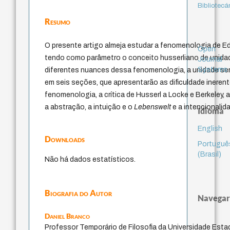
Bibliotecá
Resumo
O presente artigo almeja estudar a fenomenologia de 
Open
tendo como parâmetro o conceito husserliano de unida
Journal
Systems
diferentes nuances dessa fenomenologia, a unidade ser
em seis seções, que apresentarão as dificuldade ineren
fenomenologia, a crítica de Husserl a Locke e Berkeley, 
a abstração, a intuição e o
Lebenswelt
e a intencionalida
Idioma
English
Downloads
Portuguê
(Brasil)
Não há dados estatísticos.
Biografia do Autor
Navegar
Daniel Branco
Professor Temporário de Filosofia da Universidade Esta