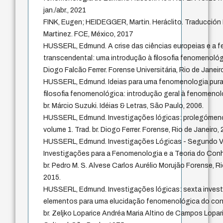
jan./abr., 2021
FINK, Eugen; HEIDEGGER, Martin. Heráclito. Traducción 
Martinez. FCE, México, 2017
HUSSERL, Edmund. A crise das ciências europeias e a 
transcendental: uma introdução à filosofia fenomenológi
Diogo Falcão Ferrer. Forense Universitária, Rio de Janeir
HUSSERL, Edmund. Ideias para uma fenomenologia pura
filosofia fenomenológica: introdução geral à fenomenolo
br. Márcio Suzuki. Idéias & Letras, São Paulo, 2006.
HUSSERL, Edmund. Investigações lógicas: prolegómenos
volume 1. Trad. br. Diogo Ferrer. Forense, Rio de Janeiro,
HUSSERL, Edmund. Investigações Lógicas - Segundo Vo
Investigações para a Fenomenologia e a Teoria do Con
br. Pedro M. S. Alvese Carlos Aurélio Morujão Forense, Ri
2015.
HUSSERL, Edmund. Investigações lógicas: sexta invest
elementos para uma elucidação fenomenológica do con
br. Zeljko Loparice Andréa Maria Altino de Campos Loparic