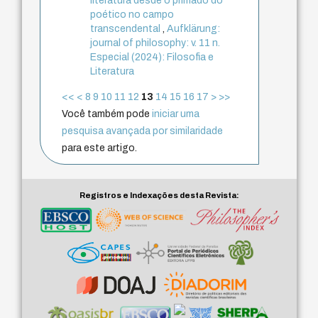
literatura desde o primado do
poético no campo
transcendental
,
Aufklärung:
journal of philosophy: v. 11 n.
Especial (2024): Filosofia e
Literatura
<<
<
8
9
10
11
12
13
14
15
16
17
>
>>
Você também pode
iniciar uma
pesquisa avançada por similaridade
para este artigo.
Registros e Indexações desta Revista: