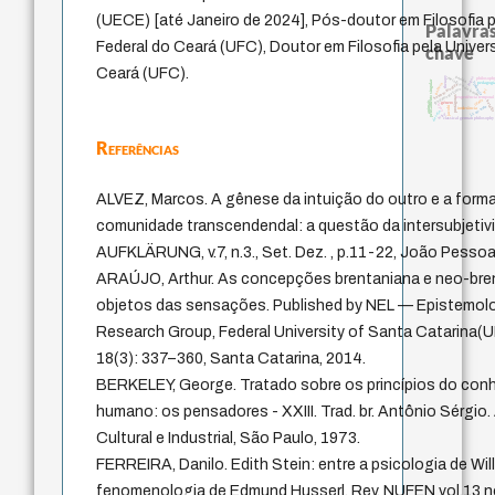
(UECE) [até Janeiro de 2024], Pós-doutor em Filosofia 
Palavras
Federal do Ceará (UFC), Doutor em Filosofia pela Univer
chave
Ceará (UFC).
perdón
metafísica do tempo
logos
therapy
philosoph
pensamento singular
violencia
pedagogi
palavra
homem-medida
fundamentalismo
lei
protágoras
experiência tempora
idade
animais
bataill
género
leyes
j.c.m. neto
jacobi
intolerância
desejo
mind
classical german philosophy
Referências
ALVEZ, Marcos. A gênese da intuição do outro e a form
comunidade transcendendal: a questão da intersubjetiv
AUFKLÄRUNG, v.7, n.3., Set.­ Dez. , p.11­-22, João Pessoa
ARAÚJO, Arthur. As concepções brentaniana e neo-bre
objetos das sensações. Published by NEL — Epistemol
Research Group, Federal University of Santa Catarina(U
18(3): 337–360, Santa Catarina, 2014.
BERKELEY, George. Tratado sobre os princípios do co
humano: os pensadores - XXIII. Trad. br. Antônio Sérgio. 
Cultural e Industrial, São Paulo, 1973.
FERREIRA, Danilo. Edith Stein: entre a psicologia de Wil
fenomenologia de Edmund Husserl. Rev. NUFEN vol.13 n