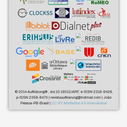
© 2014 Aufklärung
®
, doi:10.18012/ARF, e-ISSN 2318-9428,
p-ISSN 2358-8470 | revistaaufklarung@hotmail.com | João
Pessoa-PB-Brasil |
CC BY Attribution 4.0 International