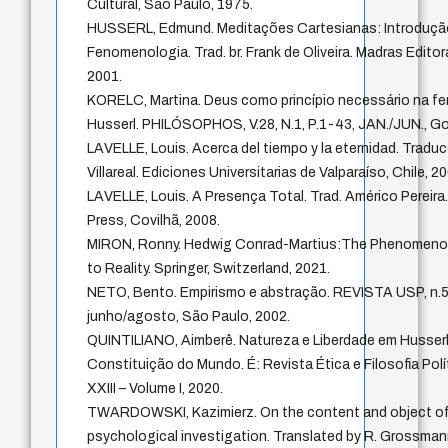
Cultural, São Paulo, 1975.
HUSSERL, Edmund. Meditações Cartesianas: Introduçã
Fenomenologia. Trad. br. Frank de Oliveira. Madras Editor
2001.
KORELC, Martina. Deus como princípio necessário na f
Husserl. PHILÓSOPHOS, V.28, N.1, P.1-43, JAN./JUN., Go
LAVELLE, Louis. Acerca del tiempo y la eternidad. Tradu
Villareal. Ediciones Universitarias de Valparaíso, Chile, 2
LAVELLE, Louis. A Presença Total. Trad. Américo Pereira
Press, Covilhã, 2008.
MIRON, Ronny. Hedwig Conrad-Martius:The Phenomeno
to Reality. Springer, Switzerland, 2021.
NETO, Bento. Empirismo e abstração. REVISTA USP, n.5
junho/agosto, São Paulo, 2002.
QUINTILIANO, Aimberê. Natureza e Liberdade em Husser
Constituição do Mundo. É: Revista Ética e Filosofia Pol
XXIII – Volume I, 2020.
TWARDOWSKI, Kazimierz. On the content and object of
psychological investigation. Translated by R. Grossman