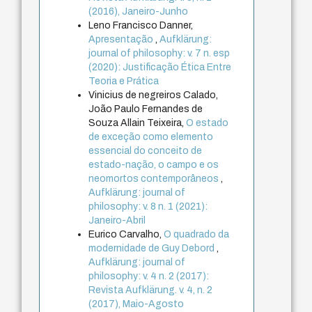
(2016), Janeiro-Junho
Leno Francisco Danner,
Apresentação
,
Aufklärung:
journal of philosophy: v. 7 n. esp
(2020): Justificação Ética Entre
Teoria e Prática
Vinicius de negreiros Calado,
João Paulo Fernandes de
Souza Allain Teixeira,
O estado
de exceção como elemento
essencial do conceito de
estado-nação, o campo e os
neomortos contemporâneos
,
Aufklärung: journal of
philosophy: v. 8 n. 1 (2021):
Janeiro-Abril
Eurico Carvalho,
O quadrado da
modernidade de Guy Debord
,
Aufklärung: journal of
philosophy: v. 4 n. 2 (2017):
Revista Aufklärung. v. 4, n. 2
(2017), Maio-Agosto