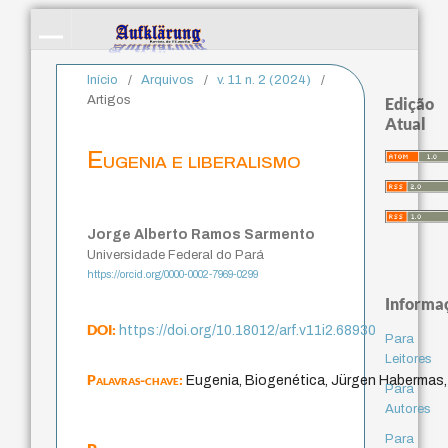
Início
/
Arquivos
/
v. 11 n. 2 (2024)
/
Artigos
Edição
Atual
Eugenia e liberalismo
Jorge Alberto Ramos Sarmento
Universidade Federal do Pará
https://orcid.org/0000-0002-7969-0299
Informa
DOI:
https://doi.org/10.18012/arf.v11i2.68930
Para
Leitores
Palavras-chave:
Eugenia, Biogenética, Jürgen Habermas,
Para
Autores
Para