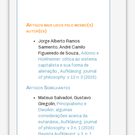
Artigos mais lidos pelo mesmo(s)
autor(es)
Jorge Alberto Ramos
Sarmento, André Camilo
Figueiredo de Souza ,
Adorno e
Horkheimer: crítica ao sistema
capitalista e sua forma de
alienação
,
Aufklärung: journal
of philosophy: v. 12 n. 3 (2025)
Artigos Semelhantes
Mateus Salvadori, Gustavo
Gregolin,
Principialismo e
Dworkin: algumas
considerações acerca da
eutanásia
,
Aufklärung: journal
of philosophy: v. 3 n. 1 (2016):
Revista Aufklärung. v. 3, n. 1