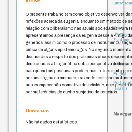
Resumo
Bibliotecá
O presente trabalho tem como objetivo desenvolver, de
reflexões acerca da eugenia, enquanto um método de sel
Open
relação com o liberalismo nas atuais sociedades. Para 
Journal
apresentamos a presença da eugenia desde a Antiguidad
Systems
genética, assim como o processo de instrumentalização 
crítica de alguns epistemólogos. No segundo momento
discussões a respeito dos problemas éticos decorrent
Idioma
direcionadas à biogenética sob a perspectiva do filós
para quem tais pesquisas podem, num futuro muito próxi
English
por uma lógica de mercado, trazendo com isso profund
Portuguê
autocompreensão normativa do indivíduo, cujo projeto d
(Brasil)
por preferências de cunho subjetivo de terceiros.
Downloads
Navegar
Não há dados estatísticos.