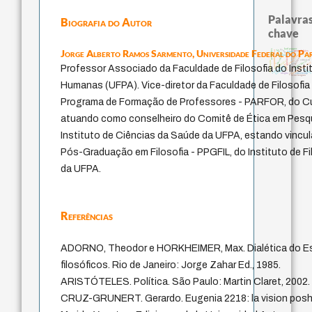
Palavras
Biografia do Autor
chave
karl popper
georg simmel
Jorge Alberto Ramos Sarmento,
Universidade Federal do Pa
aesthetics
aflição
segunda tópica
georg lukács
temor
comunidade
certeza
esperança
filosofar
princípios políticos
giustizia
criticism
ser-aí
metaphysics
consciência
dominação
desobediência civi
carne
justiça
Professor Associado da Faculdade de Filosofia do Instit
vida anímica
klemperer
intuiçã
citizenship
alegria
henri bergson
Humanas (UFPA). Vice-diretor da Faculdade de Filosofi
Programa de Formação de Professores - PARFOR, do Cur
atuando como conselheiro do Comitê de Ética em Pes
Instituto de Ciências da Saúde da UFPA, estando vinc
Pós-Graduação em Filosofia - PPGFIL, do Instituto de F
da UFPA.
Referências
ADORNO, Theodor e HORKHEIMER, Max. Dialética do Es
filosóficos. Rio de Janeiro: Jorge Zahar Ed., 1985.
ARISTÓTELES. Política. São Paulo: Martin Claret, 2002.
CRUZ-GRUNERT. Gerardo. Eugenia 2218: la vision posh