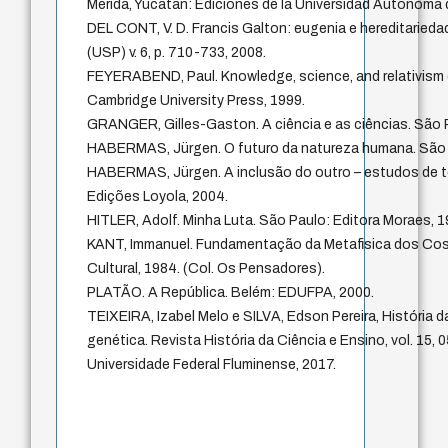
Merida, Yucatan: Ediciones de la Universidad Autonoma 
DEL CONT, V. D. Francis Galton: eugenia e hereditarieda
(USP) v. 6, p. 710-733, 2008.
FEYERABEND, Paul. Knowledge, science, and relativism (J
Cambridge University Press, 1999.
GRANGER, Gilles-Gaston. A ciência e as ciências. São 
HABERMAS, Jürgen. O futuro da natureza humana. São P
HABERMAS, Jürgen. A inclusão do outro – estudos de teo
Edições Loyola, 2004.
HITLER, Adolf. Minha Luta. São Paulo: Editora Moraes, 1
KANT, Immanuel. Fundamentação da Metafisica dos Cost
Cultural, 1984. (Col. Os Pensadores).
PLATÃO. A República. Belém: EDUFPA, 2000.
TEIXEIRA, Izabel Melo e SILVA, Edson Pereira, História 
genética. Revista História da Ciência e Ensino, vol. 15, 
Universidade Federal Fluminense, 2017.