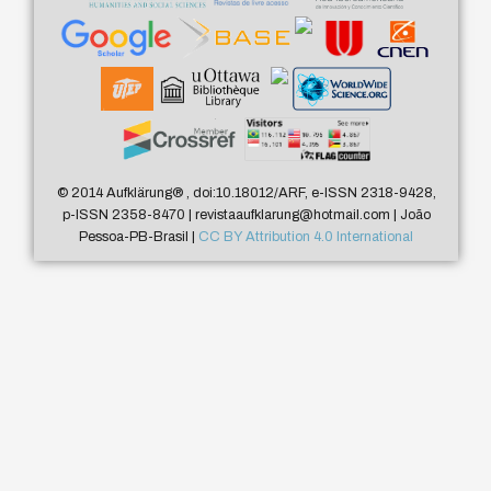
© 2014 Aufklärung
®
, doi:10.18012/ARF, e-ISSN 2318-9428,
p-ISSN 2358-8470 | revistaaufklarung@hotmail.com | João
Pessoa-PB-Brasil |
CC BY Attribution 4.0 International