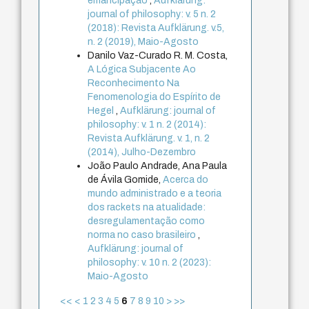
emancipação
,
Aufklärung:
journal of philosophy: v. 5 n. 2
(2018): Revista Aufklärung. v.5,
n. 2 (2019), Maio-Agosto
Danilo Vaz-Curado R. M. Costa,
A Lógica Subjacente Ao
Reconhecimento Na
Fenomenologia do Espírito de
Hegel
,
Aufklärung: journal of
philosophy: v. 1 n. 2 (2014):
Revista Aufklärung. v. 1, n. 2
(2014), Julho-Dezembro
João Paulo Andrade, Ana Paula
de Ávila Gomide,
Acerca do
mundo administrado e a teoria
dos rackets na atualidade:
desregulamentação como
norma no caso brasileiro
,
Aufklärung: journal of
philosophy: v. 10 n. 2 (2023):
Maio-Agosto
<<
<
1
2
3
4
5
6
7
8
9
10
>
>>