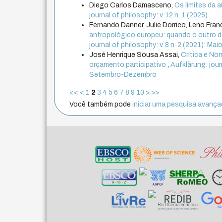
Diego Carlos Damasceno,
Os limites da 
journal of philosophy: v. 12 n. 1 (2025)
Fernando Danner, Julie Dorrico, Leno Fra
antropológico europeu: quando o outro da
journal of philosophy: v. 8 n. 2 (2021): M
José Henrique Sousa Assai,
Crítica e Nor
orçamento participativo
,
Aufklärung: journ
Setembro-Dezembro
<<
<
1
2
3
4
5
6
7
8
9
10
>
>>
Você também pode
iniciar uma pesquisa avançad