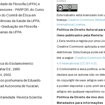
Licença
dade de Filosofia (UFPA) e
fessores - PARFOR, do Curso
o do Comitê de Ética em
Este trabalho está licenciado sob
licença
Creative Commons Attribut
iências da Saúde da UFPA,
International License
.
Graduação em Filosofia -
Política de Direito Autoral par
umanas da UFPA.
itens publicados pela Revista:
1.Esta revista é regida por uma Li
Creative Commons aplicada a rev
eletrônicas. Esta licença pode ser 
link a seguir:
Creative Commons Att
ca do Esclarecimento:
4.0 International (CC BY 4.0)
.
har Ed., 1985.
2.Consonante a essa politica, a re
t, 2002.
declara que os autores são os det
sion poshumana de Eduardo
do copyright de seus artigos sem r
sidad Autonoma de Yucatan,
e podem depositar o pós-print de 
artigos em qualquer repositório ou 
itariedade. Revista Scientia
Política de Direito de Uso dos
Metadados para informações