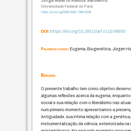
Jorge Alberto Ramos Sarmento
Universidade Federal do Pará
https://orcid.org/0000-0002-7969-0299
DOI:
https://doi.org/10.18012/arf.v11i2.68930
Palavras-chave:
Eugenia, Biogenética, Jürgen Ha
Resumo
O presente trabalho tem como objetivo desenvol
algumas reflexões acerca da eugenia, enquanto
social e sua relação com o liberalismo nas atua
num primeiro momento apresentamos a presenç
Antiguidade, sua intima relação com a genétic
instrumentalização da ciência, exteriorizada na 
epistemólogos. No segundo momento procuram