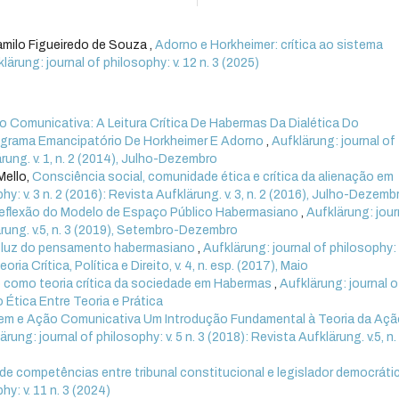
milo Figueiredo de Souza ,
Adorno e Horkheimer: crítica ao sistema
lärung: journal of philosophy: v. 12 n. 3 (2025)
 Comunicativa: A Leitura Crítica De Habermas Da Dialética Do
grama Emancipatório De Horkheimer E Adorno
,
Aufklärung: journal of
ärung. v. 1, n. 2 (2014), Julho-Dezembro
Mello,
Consciência social, comunidade ética e crítica da alienação em
hy: v. 3 n. 2 (2016): Revista Aufklärung. v. 3, n. 2 (2016), Julho-Dezemb
flexão do Modelo de Espaço Público Habermasiano
,
Aufklärung: jour
lärung. v.5, n. 3 (2019), Setembro-Dezembro
l à luz do pensamento habermasiano
,
Aufklärung: journal of philosophy: v
ia Crítica, Política e Direito, v. 4, n. esp. (2017), Maio
 como teoria crítica da sociedade em Habermas
,
Aufklärung: journal o
o Ética Entre Teoria e Prática
em e Ação Comunicativa Um Introdução Fundamental à Teoria da Açã
ärung: journal of philosophy: v. 5 n. 3 (2018): Revista Aufklärung. v.5, n.
 de competências entre tribunal constitucional e legislador democrát
hy: v. 11 n. 3 (2024)