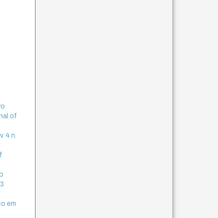
ro
nal of
. 4 n.
f
o
 3
ico em