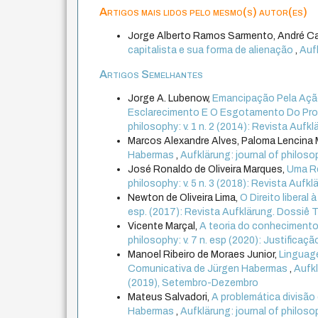
Artigos mais lidos pelo mesmo(s) autor(es)
Jorge Alberto Ramos Sarmento, André Ca
capitalista e sua forma de alienação
,
Aufk
Artigos Semelhantes
Jorge A. Lubenow,
Emancipação Pela Ação
Esclarecimento E O Esgotamento Do Pro
philosophy: v. 1 n. 2 (2014): Revista Aufkl
Marcos Alexandre Alves, Paloma Lencina 
Habermas
,
Aufklärung: journal of philosop
José Ronaldo de Oliveira Marques,
Uma Re
philosophy: v. 5 n. 3 (2018): Revista Aufk
Newton de Oliveira Lima,
O Direito libera
esp. (2017): Revista Aufklärung. Dossiê Teor
Vicente Marçal,
A teoria do conhecimento
philosophy: v. 7 n. esp (2020): Justificaçã
Manoel Ribeiro de Moraes Junior,
Linguag
Comunicativa de Jürgen Habermas
,
Aufkl
(2019), Setembro-Dezembro
Mateus Salvadori,
A problemática divisão
Habermas
,
Aufklärung: journal of philosop