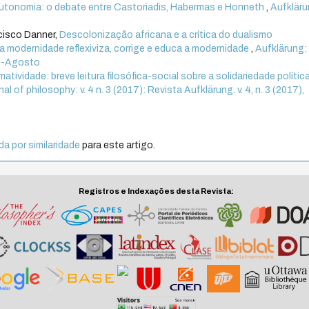
autonomia: o debate entre Castoriadis, Habermas e Honneth
,
Aufkläru
ncisco Danner,
Descolonização africana e a crítica do dualismo
 modernidade reflexiviza, corrige e educa a modernidade
,
Aufklärung:
aio-Agosto
matividade: breve leitura filosófica-social sobre a solidariedade polític
al of philosophy: v. 4 n. 3 (2017): Revista Aufklärung. v. 4, n. 3 (2017),
a por similaridade
para este artigo.
Registros e Indexações desta Revista: