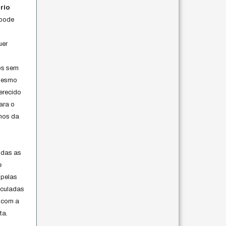
rio
 pode
uer
os sem
 mesmo
erecido
ara o
rmos da
s
odas as
e
 pelas
iculadas
 com a
ta.