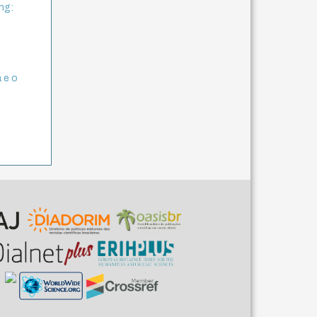
ng:
a e o