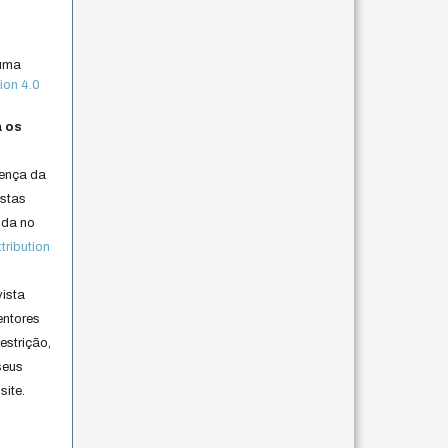
 uma
ion 4.0
a os
cença da
istas
lida no
ribution
vista
entores
estrição,
seus
site.