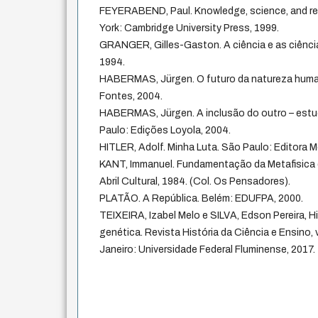
FEYERABEND, Paul. Knowledge, science, and rela
York: Cambridge University Press, 1999.
GRANGER, Gilles-Gaston. A ciência e as ciênci
1994.
HABERMAS, Jürgen. O futuro da natureza human
Fontes, 2004.
HABERMAS, Jürgen. A inclusão do outro – estud
Paulo: Edições Loyola, 2004.
HITLER, Adolf. Minha Luta. São Paulo: Editora M
KANT, Immanuel. Fundamentação da Metafisica
Abril Cultural, 1984. (Col. Os Pensadores).
PLATÃO. A República. Belém: EDUFPA, 2000.
TEIXEIRA, Izabel Melo e SILVA, Edson Pereira, H
genética. Revista História da Ciência e Ensino, 
Janeiro: Universidade Federal Fluminense, 2017.