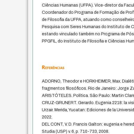
Ciências Humanas (UFPA). Vice-diretor da Facul
Coordenador do Programa de Formação de Pro
de Filosofia da UFPA, atuando como conselheir
Pesquisa com Seres Humanas do Instituto de C
estando vinculado também no Programa de Pós-
PPGFIL, do Instituto de Filosofia e Ciências H
Referências
ADORNO, Theodor e HORKHEIMER, Max. Dialéti
fragmentos filosóficos. Rio de Janeiro: Jorge Za
ARISTÓTELES. Política. São Paulo: Martin Clare
CRUZ-GRUNERT. Gerardo. Eugenia 2218: la vi
Urzair. Merida, Yucatan: Ediciones de la Univer
2022.
DEL CONT, V. D. Francis Galton: eugenia e hered
Studia (USP) v. 6, p. 710-733, 2008.