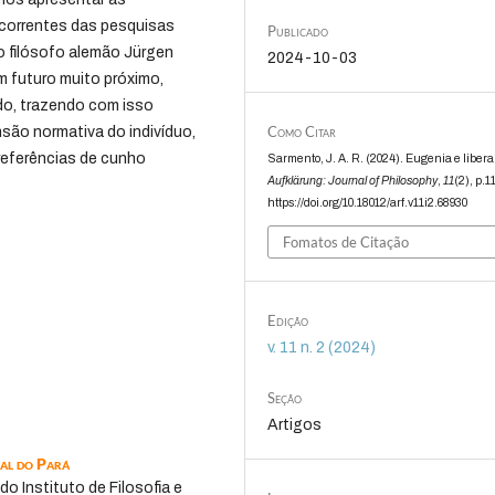
ecorrentes das pesquisas
Publicado
o filósofo alemão Jürgen
2024-10-03
 futuro muito próximo,
do, trazendo com isso
Como Citar
ão normativa do indivíduo,
preferências de cunho
Sarmento, J. A. R. (2024). Eugenia e libera
Aufklärung: Journal of Philosophy
,
11
(2), p.1
https://doi.org/10.18012/arf.v11i2.68930
Fomatos de Citação
Edição
v. 11 n. 2 (2024)
Seção
Artigos
ral do Pará
o Instituto de Filosofia e