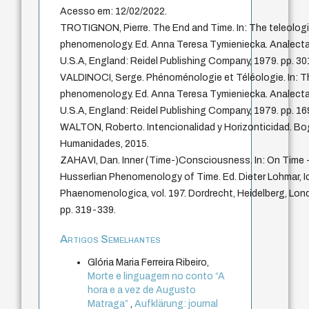
Acesso em: 12/02/2022.
TROTIGNON, Pierre. The End and Time. In: The teleologi
phenomenology. Ed. Anna Teresa Tymieniecka. Analecta H
U.S.A, England: Reidel Publishing Company, 1979. pp. 3
VALDINOCI, Serge. Phénoménologie et Téléologie. In: Th
phenomenology. Ed. Anna Teresa Tymieniecka. Analecta H
U.S.A, England: Reidel Publishing Company, 1979. pp. 1
WALTON, Roberto. Intencionalidad y Horizonticidad. Bog
Humanidades, 2015.
ZAHAVI, Dan. Inner (Time-)Consciousness. In: On Time 
Husserlian Phenomenology of Time. Ed. Dieter Lohmar, I
Phaenomenologica, vol. 197. Dordrecht, Heidelberg, Lond
pp. 319-339.
Artigos Semelhantes
Glória Maria Ferreira Ribeiro,
Morte e linguagem no conto “A
hora e a vez de Augusto
Matraga”
,
Aufklärung: journal