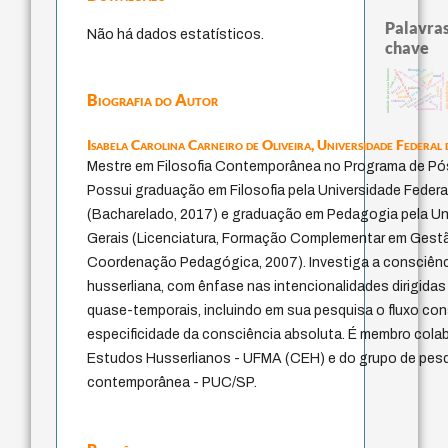
Palavras
Não há dados estatísticos.
chave
j.c.m. neto
unidade da pessoa humana
therapy
experiência temporal
metafísica do tempo
guayaquil
sacrifício
mind
animais
logos
protágoras
lei
não maleficê
bataille
palavra
perdón
leyes
género
idade
direito romano
Biografia do Autor
fundamentalismo
homem-medida
jacobi
intolerância
violencia
desejo
acquaintance
Isabela Carolina Carneiro de Oliveira,
Universidade Federal 
Mestre em Filosofia Contemporânea no Programa de P
Possui graduação em Filosofia pela Universidade Federa
(Bacharelado, 2017) e graduação em Pedagogia pela Uni
Gerais (Licenciatura, Formação Complementar em Gest
Coordenação Pedagógica, 2007). Investiga a consciên
husserliana, com ênfase nas intencionalidades dirigida
quase-temporais, incluindo em sua pesquisa o fluxo con
especificidade da consciência absoluta. É membro colab
Estudos Husserlianos - UFMA (CEH) e do grupo de pesqu
contemporânea - PUC/SP.