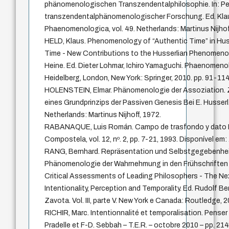
phänomenologischen Transzendentalphilosophie. In: Pe
transzendentalphänomenologischer Forschung. Ed. Klau
Phaenomenologica, vol. 49. Netherlands: Martinus Nijhoff
HELD, Klaus. Phenomenology of “Authentic Time” in Huss
Time - New Contributions to the Husserlian Phenomenol
Heine. Ed. Dieter Lohmar, Ichiro Yamaguchi. Phaenomenolo
Heidelberg, London, New York: Springer, 2010. pp. 91-114
HOLENSTEIN, Elmar. Phänomenologie der Assoziation. Z
eines Grundprinzips der Passiven Genesis Bei E. Husserl
Netherlands: Martinus Nijhoff, 1972.
RABANAQUE, Luis Román. Campo de trasfondo y dato H
Compostela, vol. 12, nº. 2, pp. 7-21, 1993. Disponível em
RANG, Bernhard. Repräsentation und Selbstgegebenheit
Phänomenologie der Wahrnehmung in den Frühschriften 
Critical Assessments of Leading Philosophers - The N
Intentionality, Perception and Temporality. Ed. Rudolf B
Zavota. Vol. III, parte V. New York e Canada: Routledge, 
RICHIR, Marc. Intentionnalité et temporalisation. Penser 
Pradelle et F-D. Sebbah – T.E.R. – octobre 2010 – pp. 214