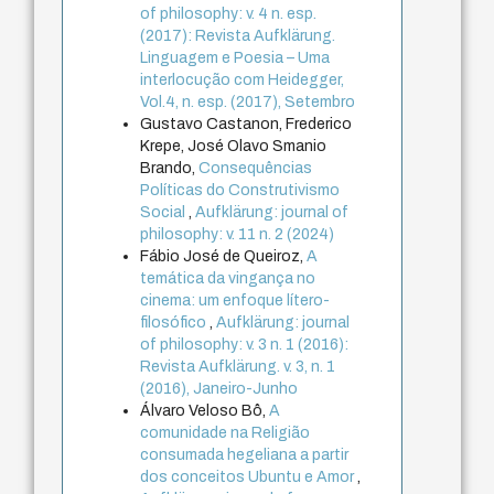
of philosophy: v. 4 n. esp.
(2017): Revista Aufklärung.
Linguagem e Poesia – Uma
interlocução com Heidegger,
Vol.4, n. esp. (2017), Setembro
Gustavo Castanon, Frederico
Krepe, José Olavo Smanio
Brando,
Consequências
Políticas do Construtivismo
Social
,
Aufklärung: journal of
philosophy: v. 11 n. 2 (2024)
Fábio José de Queiroz,
A
temática da vingança no
cinema: um enfoque lítero-
filosófico
,
Aufklärung: journal
of philosophy: v. 3 n. 1 (2016):
Revista Aufklärung. v. 3, n. 1
(2016), Janeiro-Junho
Álvaro Veloso Bô,
A
comunidade na Religião
consumada hegeliana a partir
dos conceitos Ubuntu e Amor
,