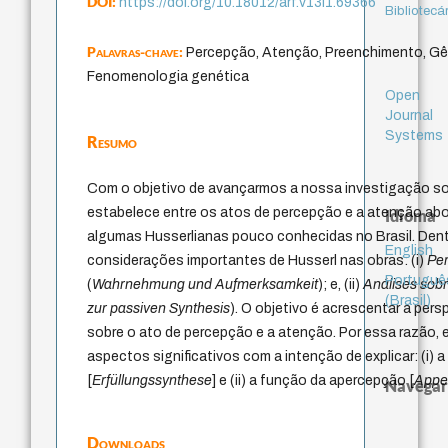
DOI:
https://doi.org/10.18012/arf.v13i1.69366
Bibliotecá
Palavras-chave:
Percepção, Atenção, Preenchimento, Gê
Fenomenologia genética
Open
Journal
Systems
Resumo
Com o objetivo de avançarmos a nossa investigação so
estabelece entre os atos de percepção e a atenção ab
Idioma
algumas Husserlianas pouco conhecidas no Brasil. Den
English
considerações importantes de Husserl nas obras: (i)
Pe
Portuguê
(
Wahrnehmung und Aufmerksamkeit
); e, (ii)
Análises sobr
(Brasil)
zur passiven Synthesis
). O objetivo é acrescentar a pers
sobre o ato de percepção e a atenção. Por essa razão,
aspectos significativos com a intenção de explicar: (i)
[
Erfüllungssynthese
] e (ii) a função da apercepção [
Appe
Navegar
Downloads