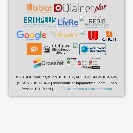
© 2014 Aufklärung
®
, doi:10.18012/ARF, e-ISSN 2318-9428,
p-ISSN 2358-8470 | revistaaufklarung@hotmail.com | João
Pessoa-PB-Brasil |
CC BY Attribution 4.0 International