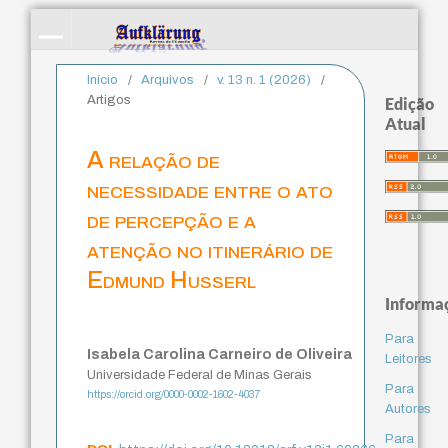
Início
/
Arquivos
/
v. 13 n. 1 (2026)
/
Artigos
Edição
Atual
A relação de
necessidade entre o ato
de percepção e a
atenção no itinerário de
Edmund Husserl
Informa
Para
Isabela Carolina Carneiro de Oliveira
Leitores
Universidade Federal de Minas Gerais
Para
https://orcid.org/0000-0002-1602-4037
Autores
Para