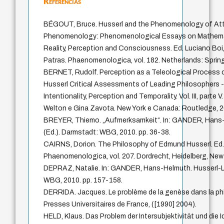
Referências
BÉGOUT, Bruce. Husserl and the Phenomenology of Atte
Phenomenology: Phenomenological Essays on Mathemat
Reality, Perception and Consciousness. Ed. Luciano Boi, 
Patras. Phaenomenologica, vol. 182. Netherlands: Springe
BERNET, Rudolf. Perception as a Teleological Process 
Husserl Critical Assessments of Leading Philosophers
Intentionality, Perception and Temporality. Vol. III, parte
Welton e Gina Zavota. New York e Canada: Routledge, 2
BREYER, Thiemo. „Aufmerksamkeit“. In: GANDER, Hans-
(Ed.). Darmstadt: WBG, 2010. pp. 36-38.
CAIRNS, Dorion. The Philosophy of Edmund Husserl. Ed.
Phaenomenologica, vol. 207. Dordrecht, Heidelberg, New 
DEPRAZ, Natalie. In: GANDER, Hans-Helmuth. Husserl-Le
WBG, 2010. pp. 157-158.
DERRIDA. Jacques. Le problème de la genèse dans la phi
Presses Universitaires de France, ([1990] 2004).
HELD, Klaus. Das Problem der Intersubjektivität und die I