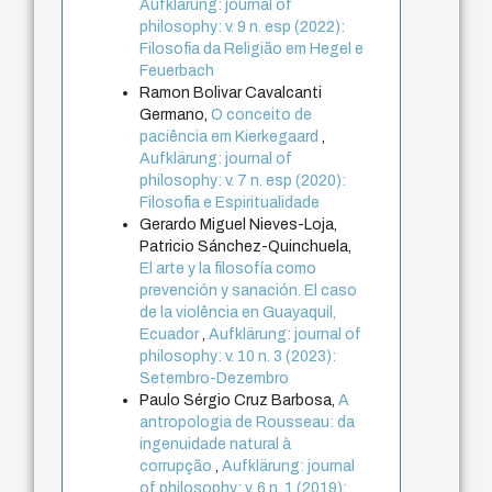
Aufklärung: journal of
philosophy: v. 9 n. esp (2022):
Filosofia da Religião em Hegel e
Feuerbach
Ramon Bolivar Cavalcanti
Germano,
O conceito de
paciência em Kierkegaard
,
Aufklärung: journal of
philosophy: v. 7 n. esp (2020):
Filosofia e Espiritualidade
Gerardo Miguel Nieves-Loja,
Patricio Sánchez-Quinchuela,
El arte y la filosofía como
prevención y sanación. El caso
de la violência en Guayaquil,
Ecuador
,
Aufklärung: journal of
philosophy: v. 10 n. 3 (2023):
Setembro-Dezembro
Paulo Sérgio Cruz Barbosa,
A
antropologia de Rousseau: da
ingenuidade natural à
corrupção
,
Aufklärung: journal
of philosophy: v. 6 n. 1 (2019):