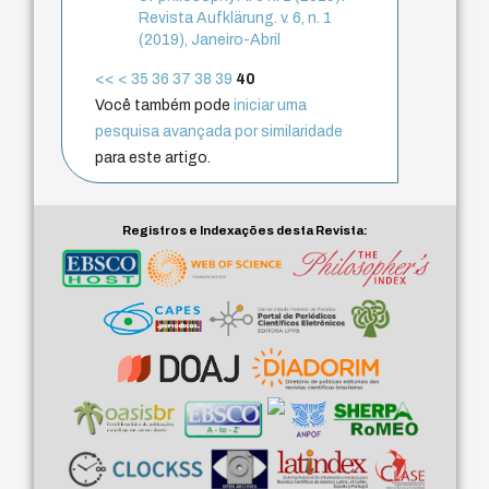
Revista Aufklärung. v. 6, n. 1
(2019), Janeiro-Abril
<<
<
35
36
37
38
39
40
Você também pode
iniciar uma
pesquisa avançada por similaridade
para este artigo.
Registros e Indexações desta Revista: