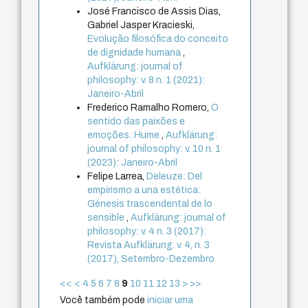
José Francisco de Assis Dias,
Gabriel Jasper Kracieski,
Evolução filosófica do conceito
de dignidade humana
,
Aufklärung: journal of
philosophy: v. 8 n. 1 (2021):
Janeiro-Abril
Frederico Ramalho Romero,
O
sentido das paixões e
emoções: Hume
,
Aufklärung:
journal of philosophy: v. 10 n. 1
(2023): Janeiro-Abril
Felipe Larrea,
Deleuze: Del
empirismo a una estética:
Génesis trascendental de lo
sensible
,
Aufklärung: journal of
philosophy: v. 4 n. 3 (2017):
Revista Aufklärung. v. 4, n. 3
(2017), Setembro-Dezembro
<<
<
4
5
6
7
8
9
10
11
12
13
>
>>
Você também pode
iniciar uma