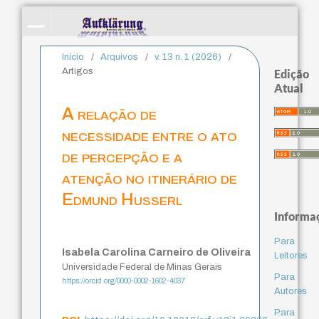
Início
/
Arquivos
/
v. 13 n. 1 (2026)
/
Artigos
Edição
Atual
A relação de
necessidade entre o ato
de percepção e a
atenção no itinerário de
Edmund Husserl
Informa
Para
Isabela Carolina Carneiro de Oliveira
Leitores
Universidade Federal de Minas Gerais
Para
https://orcid.org/0000-0002-1602-4037
Autores
Para