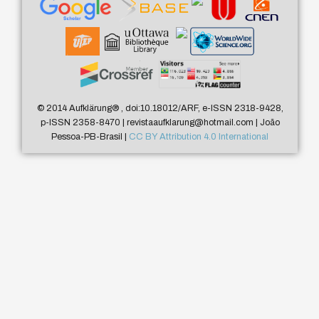
© 2014 Aufklärung
®
, doi:10.18012/ARF, e-ISSN 2318-9428,
p-ISSN 2358-8470 | revistaaufklarung@hotmail.com | João
Pessoa-PB-Brasil |
CC BY Attribution 4.0 International