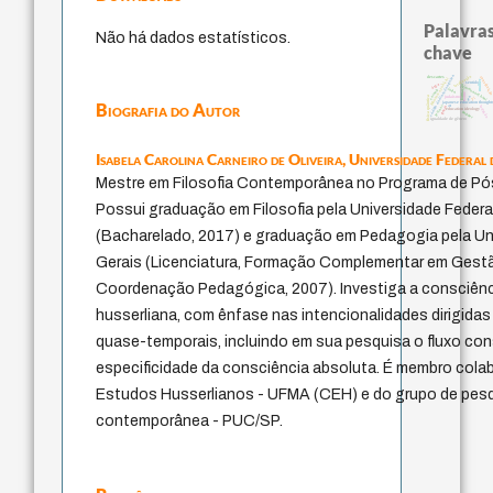
Palavras
Não há dados estatísticos.
chave
código da dinastia nguyen
totalização
descartes
constituiçã
fukuzawa yukichi
mulher
sentido
ética.
formação
immanuel kant
juízo
carnap
nome
física quântica
judaísmo
ren
yi
Biografia do Autor
japanese education thought
li
levinas
gosto
redução
education ideology
popper
igualdade de gênero
Isabela Carolina Carneiro de Oliveira,
Universidade Federal 
Mestre em Filosofia Contemporânea no Programa de P
Possui graduação em Filosofia pela Universidade Federa
(Bacharelado, 2017) e graduação em Pedagogia pela Uni
Gerais (Licenciatura, Formação Complementar em Gest
Coordenação Pedagógica, 2007). Investiga a consciên
husserliana, com ênfase nas intencionalidades dirigida
quase-temporais, incluindo em sua pesquisa o fluxo con
especificidade da consciência absoluta. É membro colab
Estudos Husserlianos - UFMA (CEH) e do grupo de pesqu
contemporânea - PUC/SP.