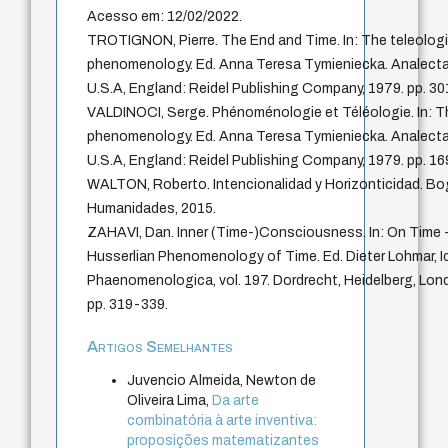
Acesso em: 12/02/2022.
TROTIGNON, Pierre. The End and Time. In: The teleologi
phenomenology. Ed. Anna Teresa Tymieniecka. Analecta H
U.S.A, England: Reidel Publishing Company, 1979. pp. 3
VALDINOCI, Serge. Phénoménologie et Téléologie. In: Th
phenomenology. Ed. Anna Teresa Tymieniecka. Analecta H
U.S.A, England: Reidel Publishing Company, 1979. pp. 1
WALTON, Roberto. Intencionalidad y Horizonticidad. Bog
Humanidades, 2015.
ZAHAVI, Dan. Inner (Time-)Consciousness. In: On Time 
Husserlian Phenomenology of Time. Ed. Dieter Lohmar, I
Phaenomenologica, vol. 197. Dordrecht, Heidelberg, Lond
pp. 319-339.
Artigos Semelhantes
Juvencio Almeida, Newton de
Oliveira Lima,
Da arte
combinatória à arte inventiva:
proposições matematizantes