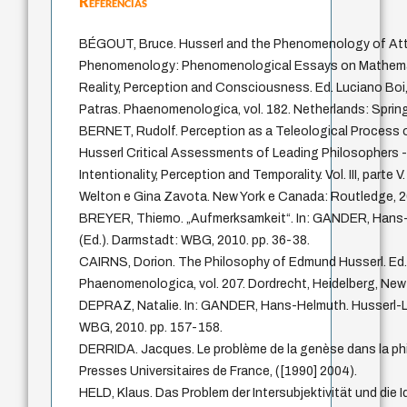
Referências
BÉGOUT, Bruce. Husserl and the Phenomenology of Atte
Phenomenology: Phenomenological Essays on Mathemat
Reality, Perception and Consciousness. Ed. Luciano Boi, 
Patras. Phaenomenologica, vol. 182. Netherlands: Springe
BERNET, Rudolf. Perception as a Teleological Process 
Husserl Critical Assessments of Leading Philosophers
Intentionality, Perception and Temporality. Vol. III, parte
Welton e Gina Zavota. New York e Canada: Routledge, 2
BREYER, Thiemo. „Aufmerksamkeit“. In: GANDER, Hans-
(Ed.). Darmstadt: WBG, 2010. pp. 36-38.
CAIRNS, Dorion. The Philosophy of Edmund Husserl. Ed.
Phaenomenologica, vol. 207. Dordrecht, Heidelberg, New 
DEPRAZ, Natalie. In: GANDER, Hans-Helmuth. Husserl-Le
WBG, 2010. pp. 157-158.
DERRIDA. Jacques. Le problème de la genèse dans la phi
Presses Universitaires de France, ([1990] 2004).
HELD, Klaus. Das Problem der Intersubjektivität und die I