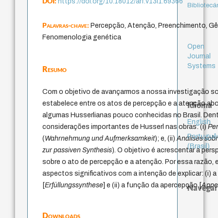
DOI:
https://doi.org/10.18012/arf.v13i1.69366
Bibliotecá
Palavras-chave:
Percepção, Atenção, Preenchimento, Gê
Fenomenologia genética
Open
Journal
Systems
Resumo
Com o objetivo de avançarmos a nossa investigação so
estabelece entre os atos de percepção e a atenção ab
Idioma
algumas Husserlianas pouco conhecidas no Brasil. Den
English
considerações importantes de Husserl nas obras: (i)
Pe
Portuguê
(
Wahrnehmung und Aufmerksamkeit
); e, (ii)
Análises sobr
(Brasil)
zur passiven Synthesis
). O objetivo é acrescentar a pers
sobre o ato de percepção e a atenção. Por essa razão,
aspectos significativos com a intenção de explicar: (i)
[
Erfüllungssynthese
] e (ii) a função da apercepção [
Appe
Navegar
Downloads