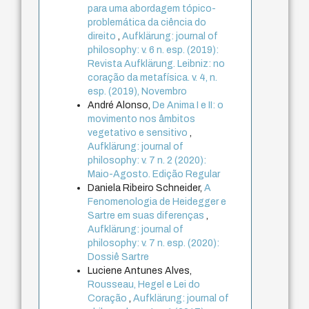
para uma abordagem tópico-
problemática da ciência do
direito
,
Aufklärung: journal of
philosophy: v. 6 n. esp. (2019):
Revista Aufklärung. Leibniz: no
coração da metafísica. v. 4, n.
esp. (2019), Novembro
André Alonso,
De Anima I e II: o
movimento nos âmbitos
vegetativo e sensitivo
,
Aufklärung: journal of
philosophy: v. 7 n. 2 (2020):
Maio-Agosto. Edição Regular
Daniela Ribeiro Schneider,
A
Fenomenologia de Heidegger e
Sartre em suas diferenças
,
Aufklärung: journal of
philosophy: v. 7 n. esp. (2020):
Dossiê Sartre
Luciene Antunes Alves,
Rousseau, Hegel e Lei do
Coração
,
Aufklärung: journal of