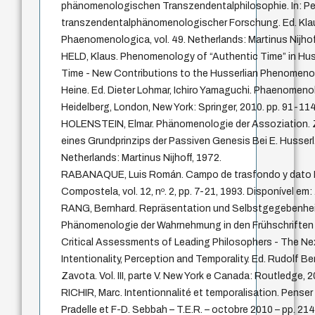
phänomenologischen Transzendentalphilosophie. In: Pe
transzendentalphänomenologischer Forschung. Ed. Klau
Phaenomenologica, vol. 49. Netherlands: Martinus Nijhoff
HELD, Klaus. Phenomenology of “Authentic Time” in Huss
Time - New Contributions to the Husserlian Phenomenol
Heine. Ed. Dieter Lohmar, Ichiro Yamaguchi. Phaenomenolo
Heidelberg, London, New York: Springer, 2010. pp. 91-114
HOLENSTEIN, Elmar. Phänomenologie der Assoziation. Z
eines Grundprinzips der Passiven Genesis Bei E. Husserl
Netherlands: Martinus Nijhoff, 1972.
RABANAQUE, Luis Román. Campo de trasfondo y dato H
Compostela, vol. 12, nº. 2, pp. 7-21, 1993. Disponível em
RANG, Bernhard. Repräsentation und Selbstgegebenheit
Phänomenologie der Wahrnehmung in den Frühschriften 
Critical Assessments of Leading Philosophers - The N
Intentionality, Perception and Temporality. Ed. Rudolf B
Zavota. Vol. III, parte V. New York e Canada: Routledge, 
RICHIR, Marc. Intentionnalité et temporalisation. Penser 
Pradelle et F-D. Sebbah – T.E.R. – octobre 2010 – pp. 214