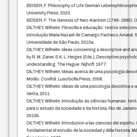
BEISER, F. Philosophy of Life German Lebensphilosoph
University Press, 2023.
BEISER, F. The Genesis of Neo-Kantism (1796-1880).
DILTHEY, Wilhelm. Filosofia e educação: textos selecio
introdução Maria Nazaré de Camargo Pacheco Amaral. S
Universidade de São Paulo, 2010a.
DILTHEY, Wilhelm. Ideas concerning a descriptive and an
by R. M. Zaner, & K. L. Heiges (Eds.), Descriptive psychol
understanding. The Hague: Nijhoff. 1977.
DILTHEY, Wilhelm. Ideias acerca de uma psicologia descriti
Morão. Covilhã: LusoSofia Press, 2008.
DILTHEY, Wilhelm. Ideias de uma psicologia descritiva e an
Verita, 2011.
DILTHEY, Wilhelm. Introdução às ciências humanas: te
para o estudo da sociedade e da história. Rio de Janeiro:
2010b.
DILTHEY, Wilhelm. Introducion a las ciencias del espiritu:
fundamentar el estudio de la sociedad y déla historia. 