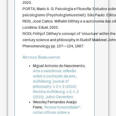
2023.
PORTA, Mario A. G. Psicologia e Filosofia: Estudos sobr
psicologismo (Psychologismusstreit). São Paulo: Editor
REIS, José Carlos. Wilhelm Dilthey e a autonomia das ci
Londrina: Eduel, 2003.
RODI, Frithjof. Dilthey's concept of 'structure' within t
century science and philosophy. In Rudolf Makkreel John 
Phenomenology. pp. 107—124, 1987.
Artigos Semelhantes
Miguel Antonio do Nascimento,
Arte e existência: reflexão
sobre o conteúdo da arte
,
Aufklärung: journal of
philosophy: v. 2 n. 2 (2015):
Revista Aufklärung. v. 2, n. 2
(2015), Julho-Dezembro
Wescley Fernandes Araújo
Freire,
“Nossa honestidade!”:
notas críticas sobre a