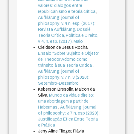
valores: diálogos entre
republicanismo e teoria crítica
,
Aufklärung: journal of
philosophy: v. 4 n. esp. (2017):
Revista Aufklärung. Dossiê
Teoria Crítica, Política e Direito,
v. 4, n. esp. (2017), Maio
Cleidson de Jesus Rocha,
Ensaio “Sobre Sujeito e Objeto”
de Theodor Adorno como
trânsito à sua Teoria Crítica
,
Aufklärung: journal of
philosophy: v. 7 n. 3 (2020):
Setembro-Dezembro
Keberson Bresolin, Maicon da
Silva,
Mundo da vida e direito:
uma abordagem a partir de
Habermas
,
Aufklärung: journal
of philosophy: v. 7 n. esp (2020):
Justificação Ética Entre Teoria
e Prática
Jerry Aline Flieger, Flávia