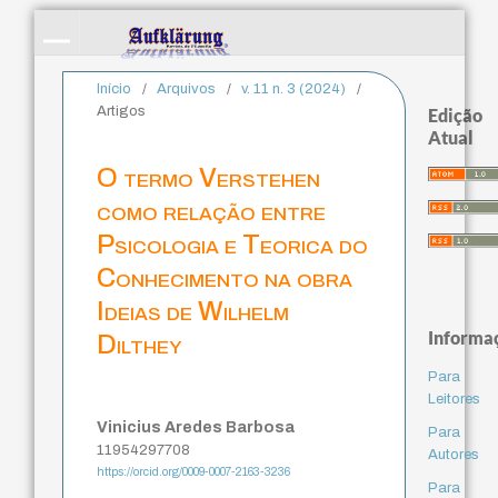
Início
/
Arquivos
/
v. 11 n. 3 (2024)
/
Artigos
Edição
Atual
O termo Verstehen
como relação entre
Psicologia e Teorica do
Conhecimento na obra
Ideias de Wilhelm
Informa
Dilthey
Para
Leitores
Vinicius Aredes Barbosa
Para
11954297708
Autores
https://orcid.org/0009-0007-2163-3236
Para