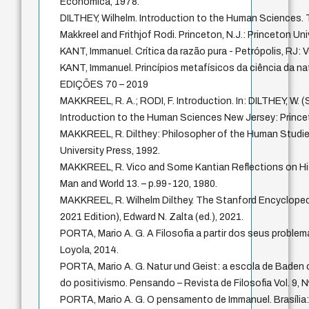
Económica, 1978.
DILTHEY, Wilhelm. Introduction to the Human Sciences. 
Makkreel and Frithjof Rodi. Princeton, N.J.: Princeton Uni
KANT, Immanuel. Crítica da razão pura - Petrópolis, RJ: 
KANT, Immanuel. Princípios metafísicos da ciência da nat
EDIÇÕES 70 – 2019
MAKKREEL, R. A.; RODI, F. Introduction. In: DILTHEY, W. (S
Introduction to the Human Sciences New Jersey: Princet
MAKKREEL, R. Dilthey: Philosopher of the Human Studie
University Press, 1992.
MAKKREEL, R. Vico and Some Kantian Reflections on Hi
Man and World 13. – p.99-120, 1980.
MAKKREEL, R. Wilhelm Dilthey. The Stanford Encycloped
2021 Edition), Edward N. Zalta (ed.), 2021.
PORTA, Mario A. G. A Filosofia a partir dos seus problem
Loyola, 2014.
PORTA, Mario A. G. Natur und Geist: a escola de Baden
do positivismo. Pensando – Revista de Filosofia Vol. 9, N
PORTA, Mario A. G. O pensamento de Immanuel. Brasília