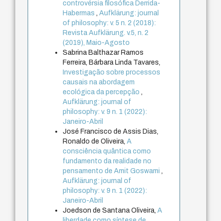
controvérsia filosófica Derrida-
Habermas
,
Aufklärung: journal
of philosophy: v. 5 n. 2 (2018):
Revista Aufklärung. v.5, n. 2
(2019), Maio-Agosto
Sabrina Balthazar Ramos
Ferreira, Bárbara Linda Tavares,
Investigação sobre processos
causais na abordagem
ecológica da percepção
,
Aufklärung: journal of
philosophy: v. 9 n. 1 (2022):
Janeiro-Abril
José Francisco de Assis Dias,
Ronaldo de Oliveira,
A
consciência quântica como
fundamento da realidade no
pensamento de Amit Goswami
,
Aufklärung: journal of
philosophy: v. 9 n. 1 (2022):
Janeiro-Abril
Joedson de Santana Oliveira,
A
liberdade como síntese de