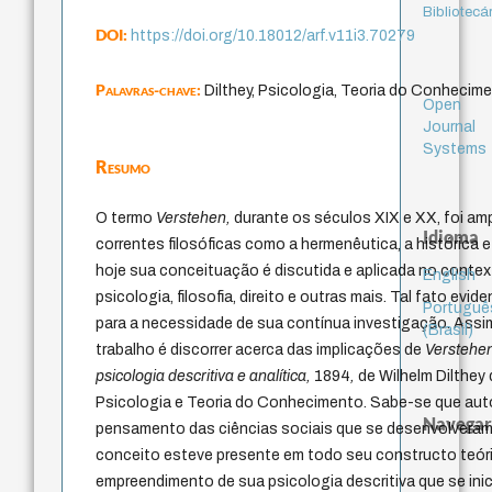
Bibliotecá
DOI:
https://doi.org/10.18012/arf.v11i3.70279
Palavras-chave:
Dilthey, Psicologia, Teoria do Conhecim
Open
Journal
Systems
Resumo
O termo
Verstehen,
durante os séculos XIX e XX, foi am
Idioma
correntes filosóficas como a hermenêutica, a histórica 
hoje sua conceituação é discutida e aplicada no contex
English
psicologia, filosofia, direito e outras mais. Tal fato evi
Portuguê
para a necessidade de sua contínua investigação. Assim
(Brasil)
trabalho é discorrer acerca das implicações de
Verstehe
psicologia descritiva e analítica,
1894
,
de Wilhelm Dilthey
Psicologia e Teoria do Conhecimento. Sabe-se que aut
Navegar
pensamento das ciências sociais que se desenvolveram 
conceito esteve presente em todo seu constructo teóri
empreendimento de sua psicologia descritiva que se inic