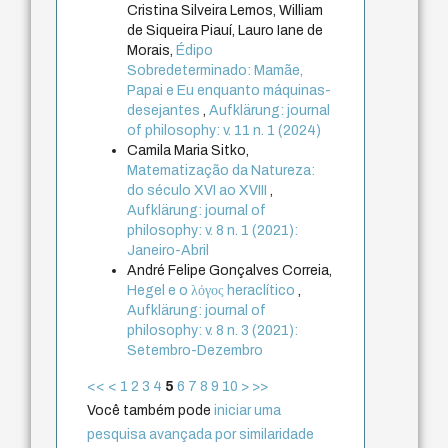
Cristina Silveira Lemos, William
de Siqueira Piauí, Lauro Iane de
Morais,
Édipo
Sobredeterminado: Mamãe,
Papai e Eu enquanto máquinas-
desejantes
,
Aufklärung: journal
of philosophy: v. 11 n. 1 (2024)
Camila Maria Sitko,
Matematização da Natureza:
do século XVI ao XVIII
,
Aufklärung: journal of
philosophy: v. 8 n. 1 (2021):
Janeiro-Abril
André Felipe Gonçalves Correia,
Hegel e o λόγος heraclítico
,
Aufklärung: journal of
philosophy: v. 8 n. 3 (2021):
Setembro-Dezembro
<<
<
1
2
3
4
5
6
7
8
9
10
>
>>
Você também pode
iniciar uma
pesquisa avançada por similaridade