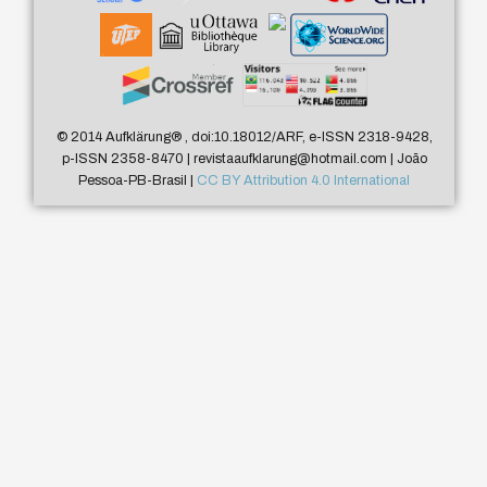
© 2014 Aufklärung
®
, doi:10.18012/ARF, e-ISSN 2318-9428,
p-ISSN 2358-8470 | revistaaufklarung@hotmail.com | João
Pessoa-PB-Brasil |
CC BY Attribution 4.0 International