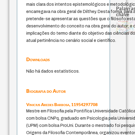
mais clara dos intentos epistemológicos e metodológi
Palavras
encarregava na obra geral de Dilthey. Desta forma, para
chave
pretende-se apresentar as questões que o filósofo esta
violencia
j.c.m. neto
history of philosophy
animais
metafísica do tempo
bataille
jacobi
desejo
realidad
experiência temporal
desenvolvimento do conceito na obra geral do autor; e d
fundamentalismo
protágoras
mind
logos
perdón
palavra
pedagogia
identidade nacional
leyes
idade
intolerância
género
sacrifício
lei
homem-medi
implicações do termo diante do objetivo das ciências do
filosofia francesa
atual pertinência no cenário social e científico.
Downloads
Não há dados estatísticos.
Biografia do Autor
Vinicius Aredes Barbosa,
11954297708
Mestre em Filosofia pela Pontifíca Universidade Católi
com bolsa CNPq, graduado em Psicologia pela Universi
(UPM) com bolsa ProUni. Durante o mestrado foi pesqu
Origens da Filosofia Contemporânea, organizou event