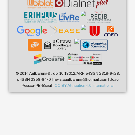
© 2014 Aufklärung
®
, doi:10.18012/ARF, e-ISSN 2318-9428,
p-ISSN 2358-8470 | revistaaufklarung@hotmail.com | João
Pessoa-PB-Brasil |
CC BY Attribution 4.0 International