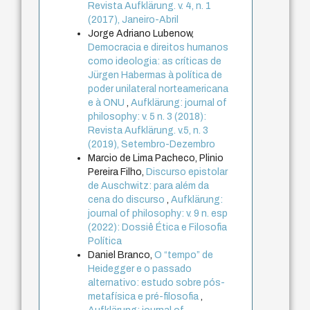
Revista Aufklärung. v. 4, n. 1
(2017), Janeiro-Abril
Jorge Adriano Lubenow,
Democracia e direitos humanos
como ideologia: as críticas de
Jürgen Habermas à política de
poder unilateral norteamericana
e à ONU
,
Aufklärung: journal of
philosophy: v. 5 n. 3 (2018):
Revista Aufklärung. v.5, n. 3
(2019), Setembro-Dezembro
Marcio de Lima Pacheco, Plinio
Pereira Filho,
Discurso epistolar
de Auschwitz: para além da
cena do discurso
,
Aufklärung:
journal of philosophy: v. 9 n. esp
(2022): Dossiê Ética e Filosofia
Política
Daniel Branco,
O “tempo” de
Heidegger e o passado
alternativo: estudo sobre pós-
metafísica e pré-filosofia
,