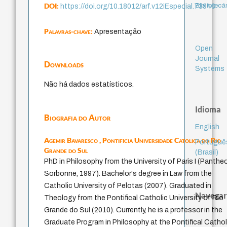
DOI:
Bibliotecá
https://doi.org/10.18012/arf.v12iEspecial.73948
Palavras-chave:
Apresentação
Open
Journal
Downloads
Systems
Não há dados estatísticos.
Idioma
Biografia do Autor
English
Agemir Bavaresco ,
Pontifícia Universidade Católica do Rio
Portuguê
Grande do Sul
(Brasil)
PhD in Philosophy from the University of Paris I (Panthe
Sorbonne, 1997). Bachelor's degree in Law from the
Catholic University of Pelotas (2007). Graduated in
Navegar
Theology from the Pontifical Catholic University of Rio
Grande do Sul (2010). Currently, he is a professor in the
Graduate Program in Philosophy at the Pontifical Cathol