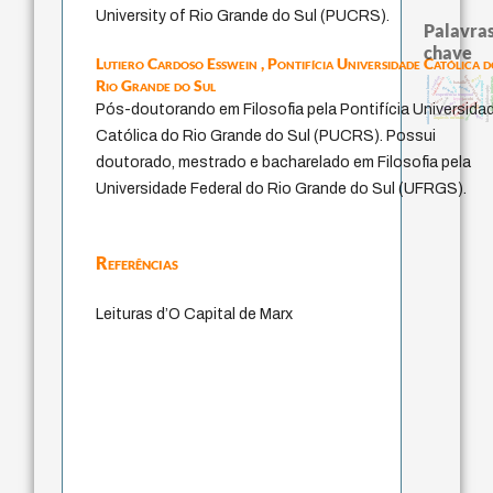
University of Rio Grande do Sul (PUCRS).
Palavras
chave
Lutiero Cardoso Esswein ,
Pontifícia Universidade Católica 
desejo
fundamentalismo
sacrifício
j.c.m. neto
unidade da pessoa humana
Rio Grande do Sul
intolerância
filosofias indí
mind
metafísica do tempo
bataille
perdón
history of philosophy
género
experiência temporal
idade
palavra
leyes
jacobi
protágoras
homem-medida
pedagogia
Pós-doutorando em Filosofia pela Pontifícia Universida
lei
violencia
logos
guayaquil
arquivos mentais
Católica do Rio Grande do Sul (PUCRS). Possui
doutorado, mestrado e bacharelado em Filosofia pela
Universidade Federal do Rio Grande do Sul (UFRGS).
Referências
Leituras d’O Capital de Marx