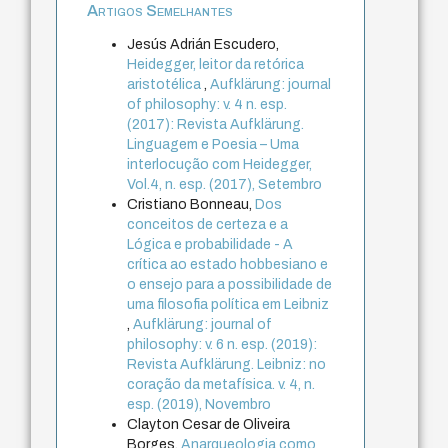
Artigos Semelhantes
Jesús Adrián Escudero,
Heidegger, leitor da retórica
aristotélica
,
Aufklärung: journal
of philosophy: v. 4 n. esp.
(2017): Revista Aufklärung.
Linguagem e Poesia – Uma
interlocução com Heidegger,
Vol.4, n. esp. (2017), Setembro
Cristiano Bonneau,
Dos
conceitos de certeza e a
Lógica e probabilidade - A
crítica ao estado hobbesiano e
o ensejo para a possibilidade de
uma filosofia política em Leibniz
,
Aufklärung: journal of
philosophy: v. 6 n. esp. (2019):
Revista Aufklärung. Leibniz: no
coração da metafísica. v. 4, n.
esp. (2019), Novembro
Clayton Cesar de Oliveira
Borges,
Anarqueologia como