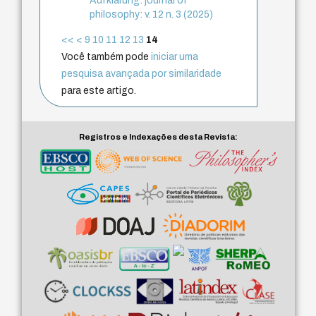
Aufklärung: journal of
philosophy: v. 12 n. 3 (2025)
<<
<
9
10
11
12
13
14
Você também pode
iniciar uma
pesquisa avançada por similaridade
para este artigo.
Registros e Indexações desta Revista: