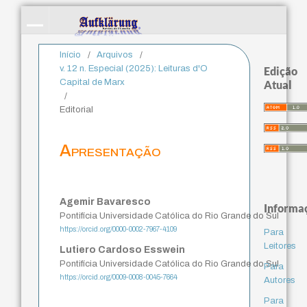
Início
/
Arquivos
/
v. 12 n. Especial (2025): Leituras d'O
Edição
Capital de Marx
Atual
/
Editorial
Apresentação
Agemir Bavaresco
Informa
Pontifícia Universidade Católica do Rio Grande do Sul
https://orcid.org/0000-0002-7967-4109
Para
Leitores
Lutiero Cardoso Esswein
Pontifícia Universidade Católica do Rio Grande do Sul
Para
https://orcid.org/0009-0008-0045-7664
Autores
Para