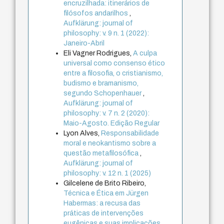
encruzilhada: itinerários de
filósofos andarilhos
,
Aufklärung: journal of
philosophy: v. 9 n. 1 (2022):
Janeiro-Abril
Eli Vagner Rodrigues,
A culpa
universal como consenso ético
entre a filosofia, o cristianismo,
budismo e bramanismo,
segundo Schopenhauer
,
Aufklärung: journal of
philosophy: v. 7 n. 2 (2020):
Maio-Agosto. Edição Regular
Lyon Alves,
Responsabilidade
moral e neokantismo sobre a
questão metafilosófica
,
Aufklärung: journal of
philosophy: v. 12 n. 1 (2025)
Gilcelene de Brito Ribeiro,
Técnica e Ética em Jürgen
Habermas: a recusa das
práticas de intervenções
eugênicas e suas implicações