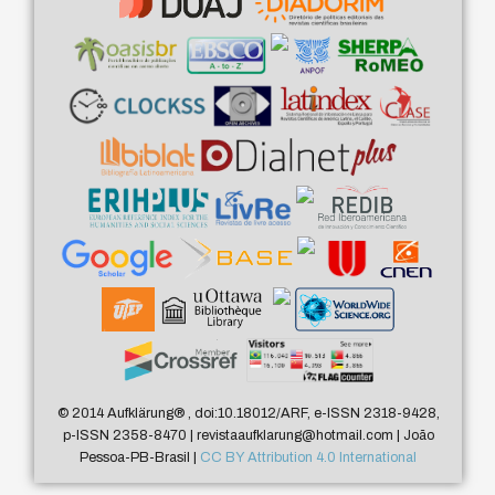
© 2014 Aufklärung
®
, doi:10.18012/ARF, e-ISSN 2318-9428,
p-ISSN 2358-8470 | revistaaufklarung@hotmail.com | João
Pessoa-PB-Brasil |
CC BY Attribution 4.0 International