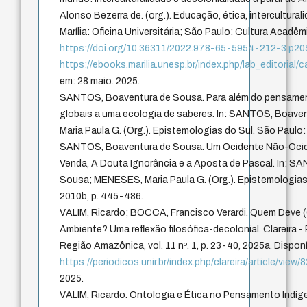
Alonso Bezerra de. (org.). Educação, ética, intercultural
Marília: Oficina Universitária; São Paulo: Cultura Acadêm
https://doi.org/10.36311/2022.978-65-5954-212-3.p2
https://ebooks.marilia.unesp.br/index.php/lab_editoria
em: 28 maio. 2025.
SANTOS, Boaventura de Sousa. Para além do pensament
globais a uma ecologia de saberes. In: SANTOS, Boav
Maria Paula G. (Org.). Epistemologias do Sul. São Paulo:
SANTOS, Boaventura de Sousa. Um Ocidente Não-Ociden
Venda, A Douta Ignorância e a Aposta de Pascal. In: 
Sousa; MENESES, Maria Paula G. (Org.). Epistemologias
2010b, p. 445-486.
VALIM, Ricardo; BOCCA, Francisco Verardi. Quem Deve 
Ambiente? Uma reflexão filosófica-decolonial. Clareira - 
Região Amazônica, vol. 11 nº. 1, p. 23-40, 2025a. Dispon
https://periodicos.unir.br/index.php/clareira/article/view/
2025.
VALIM, Ricardo. Ontologia e Ética no Pensamento Indíge