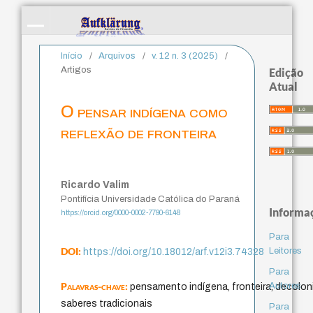
Início
/
Arquivos
/
v. 12 n. 3 (2025)
/
Artigos
Edição
Atual
O pensar indígena como
reflexão de fronteira
Ricardo Valim
Pontifícia Universidade Católica do Paraná
Informa
https://orcid.org/0000-0002-7790-6148
Para
DOI:
Leitores
https://doi.org/10.18012/arf.v12i3.74328
Para
Palavras-chave:
Autores
pensamento indígena, fronteira, decolon
saberes tradicionais
Para