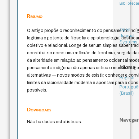
Bibliotecá
Resumo
Open
O artigo propõe o reconhecimento do pensamento ind
Journal
legítima e potente de filosofia e epistemologia, destac
Systems
coletivo e relacional. Longe de ser um simples saber trad
constitui-se como uma reflexão de fronteira, surgida da 
da alteridade em relação ao pensamento ocidental mode
Idioma
pensamento indígena não apenas critica o modelo heg
alternativas — novos modos de existir, conhecer e conv
English
limites da racionalidade moderna e apontam para a con
Portuguê
possíveis.
(Brasil)
Downloads
Navegar
Não há dados estatísticos.