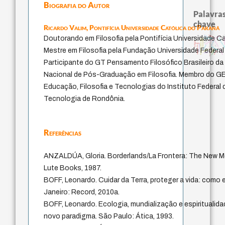
Biografia do Autor
Palavras
chave
Ricardo Valim,
Pontifícia Universidade Católica do Paraná
perdón
bataill
leyes
animais
experiência temporal
Doutorando em Filosofia pela Pontifícia Universidade C
homem-medi
sacrif
j.c.m. neto
history of philosophy
intolerância
palavra
metafísica do tempo
jacobi
realidad
logos
fundamentalismo
guayaquil
papel da lei
género
lei
protágoras
Mestre em Filosofia pela Fundação Universidade Federal
violencia
idade
therapy
desejo
mind
Participante do GT Pensamento Filosófico Brasileiro 
Nacional de Pós-Graduação em Filosofia. Membro do G
Educação, Filosofia e Tecnologias do Instituto Federal
Tecnologia de Rondônia.
Referências
ANZALDÚA, Gloria. Borderlands/La Frontera: The New M
Lute Books, 1987.
BOFF, Leonardo. Cuidar da Terra, proteger a vida: como e
Janeiro: Record, 2010a.
BOFF, Leonardo. Ecologia, mundialização e espiritualid
novo paradigma. São Paulo: Ática, 1993.