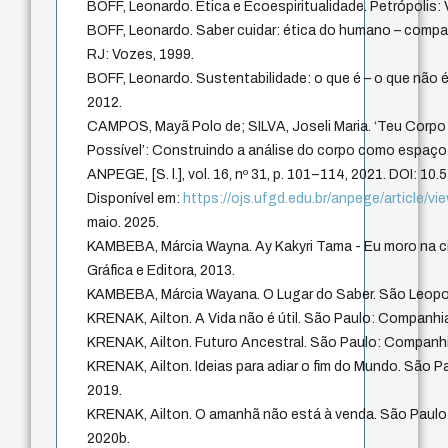
BOFF, Leonardo. Ética e Ecoespiritualidade. Petrópolis:
BOFF, Leonardo. Saber cuidar: ética do humano – compaix
RJ: Vozes, 1999.
BOFF, Leonardo. Sustentabilidade: o que é – o que não é
2012.
CAMPOS, Mayã Polo de; SILVA, Joseli Maria. ‘Teu Corpo
Possível’: Construindo a análise do corpo como espaço
ANPEGE, [S. l.], vol. 16, nº 31, p. 101–114, 2021. DOI: 1
Disponível em:
https://ojs.ufgd.edu.br/anpege/article/v
maio. 2025.
KAMBEBA, Márcia Wayna. Ay Kakyri Tama - Eu moro na c
Gráfica e Editora, 2013.
KAMBEBA, Márcia Wayana. O Lugar do Saber. São Leopold
KRENAK, Ailton. A Vida não é útil. São Paulo: Companhia
KRENAK, Ailton. Futuro Ancestral. São Paulo: Companhi
KRENAK, Ailton. Ideias para adiar o fim do Mundo. São 
2019.
KRENAK, Ailton. O amanhã não está à venda. São Paulo
2020b.