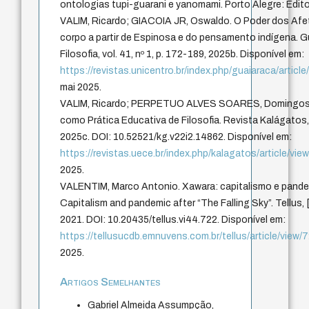
ontologias tupi-guarani e yanomami. Porto Alegre: Edit
VALIM, Ricardo; GIACOIA JR, Oswaldo. O Poder dos Afet
corpo a partir de Espinosa e do pensamento indígena. G
Filosofia, vol. 41, nº 1, p. 172-189, 2025b. Disponível em:
https://revistas.unicentro.br/index.php/guaiaraca/articl
mai 2025.
VALIM, Ricardo; PERPETUO ALVES SOARES, Domingos.
como Prática Educativa de Filosofia. Revista Kalágatos, [S.
2025c. DOI: 10.52521/kg.v22i2.14862. Disponível em:
https://revistas.uece.br/index.php/kalagatos/article/vi
2025.
VALENTIM, Marco Antonio. Xawara: capitalismo e pand
Capitalism and pandemic after “The Falling Sky”. Tellus, [S
2021. DOI: 10.20435/tellus.vi44.722. Disponível em:
https://tellusucdb.emnuvens.com.br/tellus/article/view/
2025.
Artigos Semelhantes
Gabriel Almeida Assumpção,