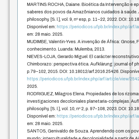
MARTINS ROCHA, Daiane. Bioética da Intervenção e epi
saberes dos povos da Amazônianos cuidados à saúde. A
philosophy, [S. l.], vol. 9, nº esp, p. 11–22, 2022. DOI: 10
Disponível em:
https://periodicos.ufpb.br/index.php/arf/
em: 28 maio. 2025.
MUDIMBE, Valentin-Yves. A invenção de África: Gnose, F
conhecimento. Luanda: Mulemba, 2013.
NIEVES-LOJA, Gerardo Miguel. El carácter reconstrutivo d
Chimborazo: perspectiva ética. Aufklärung: journal of philoso
p.79–102, 2015. DOI: 10.18012/arf.2016.25426. Disponív
https://periodicos.ufpb.br/index.php/arf/article/view/254
2025.
RODRIGUEZ, Milagros Elena. Propiedades de los rizoma
investigaciones decoloniales planetaria-complejas. Aufk
philosophy, [S. l.], vol. 10, nº 2, p. 97–108, 2023. DOI: 10.
Disponível em:
https://periodicos.ufpb.br/index.php/arf/
em: 28 maio. 2025.
SANTOS, Genivaldo de Souza. Aprendendo com os povos
mundo: interculturalidade e decolonialidade a partir de 