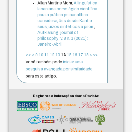
Allan Martins Mohr,
A linguística
lacaniana como égide científica
para a prática psicanalítica:
considerações desde Kant e
seus juízos sintéticos a priori
,
Aufklärung: journal of
philosophy: v. 8 n. 1 (2021):
Janeiro-Abril
<<
<
9
10
11
12
13
14
15
16
17
18
>
>>
Você também pode
iniciar uma
pesquisa avançada por similaridade
para este artigo.
Registros e Indexações desta Revista: