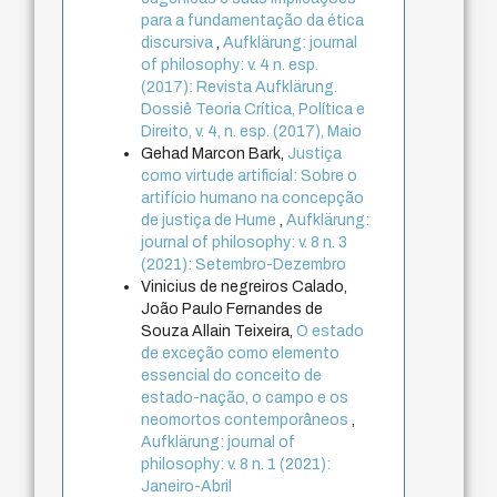
para a fundamentação da ética
discursiva
,
Aufklärung: journal
of philosophy: v. 4 n. esp.
(2017): Revista Aufklärung.
Dossiê Teoria Crítica, Política e
Direito, v. 4, n. esp. (2017), Maio
Gehad Marcon Bark,
Justiça
como virtude artificial: Sobre o
artifício humano na concepção
de justiça de Hume
,
Aufklärung:
journal of philosophy: v. 8 n. 3
(2021): Setembro-Dezembro
Vinicius de negreiros Calado,
João Paulo Fernandes de
Souza Allain Teixeira,
O estado
de exceção como elemento
essencial do conceito de
estado-nação, o campo e os
neomortos contemporâneos
,
Aufklärung: journal of
philosophy: v. 8 n. 1 (2021):
Janeiro-Abril