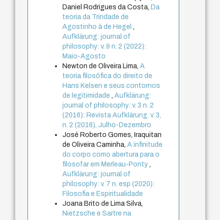
Daniel Rodrigues da Costa,
Da
teoria da Trindade de
Agostinho à de Hegel
,
Aufklärung: journal of
philosophy: v. 9 n. 2 (2022):
Maio-Agosto
Newton de Oliveira Lima,
A
teoria filosófica do direito de
Hans Kelsen e seus contornos
de legitimidade
,
Aufklärung:
journal of philosophy: v. 3 n. 2
(2016): Revista Aufklärung. v. 3,
n. 2 (2016), Julho-Dezembro
José Roberto Gomes, Iraquitan
de Oliveira Caminha,
A infinitude
do corpo como abertura para o
filosofar em Merleau-Ponty
,
Aufklärung: journal of
philosophy: v. 7 n. esp (2020):
Filosofia e Espiritualidade
Joana Brito de Lima Silva,
Nietzsche e Sartre na