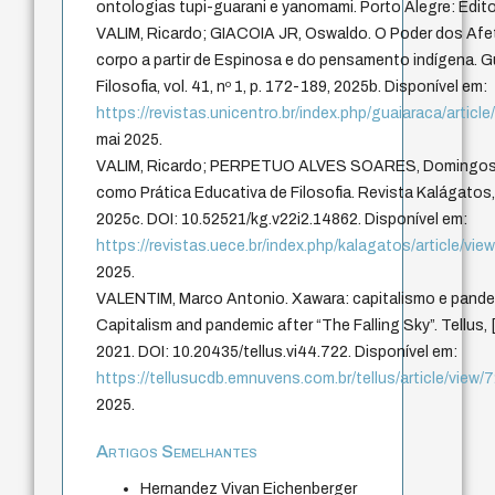
ontologias tupi-guarani e yanomami. Porto Alegre: Edit
VALIM, Ricardo; GIACOIA JR, Oswaldo. O Poder dos Afet
corpo a partir de Espinosa e do pensamento indígena. G
Filosofia, vol. 41, nº 1, p. 172-189, 2025b. Disponível em:
https://revistas.unicentro.br/index.php/guaiaraca/articl
mai 2025.
VALIM, Ricardo; PERPETUO ALVES SOARES, Domingos.
como Prática Educativa de Filosofia. Revista Kalágatos, [S.
2025c. DOI: 10.52521/kg.v22i2.14862. Disponível em:
https://revistas.uece.br/index.php/kalagatos/article/vi
2025.
VALENTIM, Marco Antonio. Xawara: capitalismo e pand
Capitalism and pandemic after “The Falling Sky”. Tellus, [S
2021. DOI: 10.20435/tellus.vi44.722. Disponível em:
https://tellusucdb.emnuvens.com.br/tellus/article/view/
2025.
Artigos Semelhantes
Hernandez Vivan Eichenberger