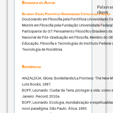
Biografia do Autor
Palavras
chave
Ricardo Valim,
Pontifícia Universidade Católica do Paraná
japanese education thoughts
nome
judaísmo
modelos mentais
Doutorando em Filosofia pela Pontifícia Universidade C
carnap
levinas
constituição
sensus communis
juízo
ética.
li
immanuel kant
popper
education ideology
falseabilidade
ren
mulher
redução
formação
yi
totalização
Mestre em Filosofia pela Fundação Universidade Federal
gosto
fukuzawa yukichi
possibilidades
escola de frankfur
Participante do GT Pensamento Filosófico Brasileiro 
Nacional de Pós-Graduação em Filosofia. Membro do G
Educação, Filosofia e Tecnologias do Instituto Federal
Tecnologia de Rondônia.
Referências
ANZALDÚA, Gloria. Borderlands/La Frontera: The New M
Lute Books, 1987.
BOFF, Leonardo. Cuidar da Terra, proteger a vida: como e
Janeiro: Record, 2010a.
BOFF, Leonardo. Ecologia, mundialização e espiritualid
novo paradigma. São Paulo: Ática, 1993.