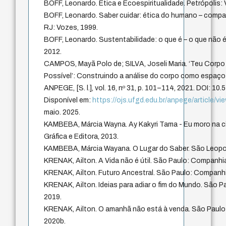
BOFF, Leonardo. Ética e Ecoespiritualidade. Petrópolis:
BOFF, Leonardo. Saber cuidar: ética do humano – compaix
RJ: Vozes, 1999.
BOFF, Leonardo. Sustentabilidade: o que é – o que não é
2012.
CAMPOS, Mayã Polo de; SILVA, Joseli Maria. ‘Teu Corpo
Possível’: Construindo a análise do corpo como espaço
ANPEGE, [S. l.], vol. 16, nº 31, p. 101–114, 2021. DOI: 1
Disponível em:
https://ojs.ufgd.edu.br/anpege/article/v
maio. 2025.
KAMBEBA, Márcia Wayna. Ay Kakyri Tama - Eu moro na c
Gráfica e Editora, 2013.
KAMBEBA, Márcia Wayana. O Lugar do Saber. São Leopold
KRENAK, Ailton. A Vida não é útil. São Paulo: Companhia
KRENAK, Ailton. Futuro Ancestral. São Paulo: Companhi
KRENAK, Ailton. Ideias para adiar o fim do Mundo. São 
2019.
KRENAK, Ailton. O amanhã não está à venda. São Paulo
2020b.