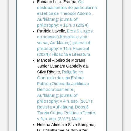
Fabiano Leite França,
Os
deslocamentos do particular na
estética de Theodor Adorno
,
Aufklärung: journal of
philosophy: v. 11 n. 3 (2024)
Patrícia Lavelle,
Eros & Logos:
da poesia à filosofia, e vice-
versa
,
Aufklärung: journal of
philosophy: v. 11 n. Especial
(2024): Filosofia e Literatura
Manoel Ribeiro de Moraes
Junior, Luanara Gabrielly da
Silva Ribeiro,
Religião no
Contexto de uma Esfera
Pública Ordenada Jurídica e
Democraticamente
,
Aufklärung: journal of
philosophy: v. 4 n. esp. (2017):
Revista Aufklärung. Dossiê
Teoria Crítica, Política e Direito,
v. 4, n. esp. (2017), Maio
Helena Almeia e Silva Sampaio,
Luiz Guilherme Augsburger,