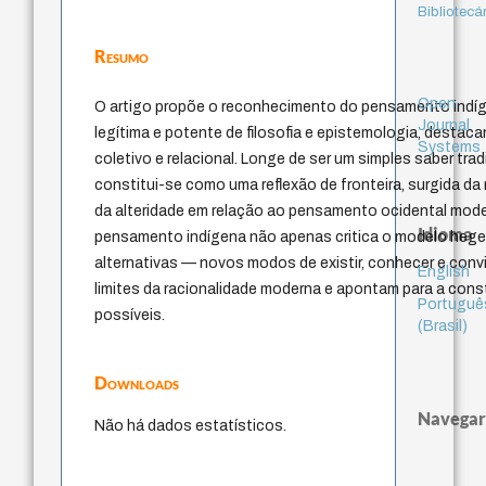
Bibliotecá
Resumo
Open
O artigo propõe o reconhecimento do pensamento ind
Journal
legítima e potente de filosofia e epistemologia, destac
Systems
coletivo e relacional. Longe de ser um simples saber trad
constitui-se como uma reflexão de fronteira, surgida da 
da alteridade em relação ao pensamento ocidental mode
Idioma
pensamento indígena não apenas critica o modelo heg
alternativas — novos modos de existir, conhecer e conv
English
limites da racionalidade moderna e apontam para a con
Portuguê
possíveis.
(Brasil)
Downloads
Navegar
Não há dados estatísticos.