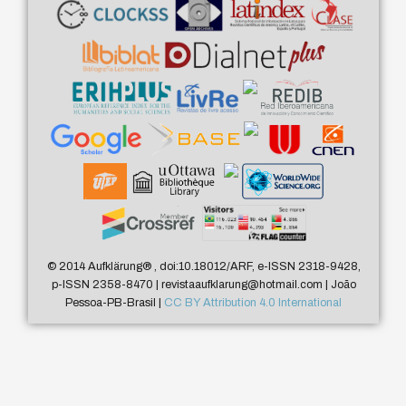
© 2014 Aufklärung
®
, doi:10.18012/ARF, e-ISSN 2318-9428,
p-ISSN 2358-8470 | revistaaufklarung@hotmail.com | João
Pessoa-PB-Brasil |
CC BY Attribution 4.0 International