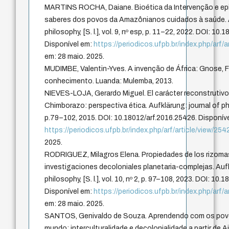
MARTINS ROCHA, Daiane. Bioética da Intervenção e epi
saberes dos povos da Amazônianos cuidados à saúde. A
philosophy, [S. l.], vol. 9, nº esp, p. 11–22, 2022. DOI: 10
Disponível em:
https://periodicos.ufpb.br/index.php/arf/
em: 28 maio. 2025.
MUDIMBE, Valentin-Yves. A invenção de África: Gnose, F
conhecimento. Luanda: Mulemba, 2013.
NIEVES-LOJA, Gerardo Miguel. El carácter reconstrutivo d
Chimborazo: perspectiva ética. Aufklärung: journal of philoso
p.79–102, 2015. DOI: 10.18012/arf.2016.25426. Disponív
https://periodicos.ufpb.br/index.php/arf/article/view/254
2025.
RODRIGUEZ, Milagros Elena. Propiedades de los rizoma
investigaciones decoloniales planetaria-complejas. Aufk
philosophy, [S. l.], vol. 10, nº 2, p. 97–108, 2023. DOI: 10.
Disponível em:
https://periodicos.ufpb.br/index.php/arf/
em: 28 maio. 2025.
SANTOS, Genivaldo de Souza. Aprendendo com os povos
mundo: interculturalidade e decolonialidade a partir de 