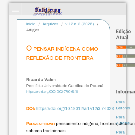
Início
/
Arquivos
/
v. 12 n. 3 (2025)
/
Artigos
Edição
Atual
O pensar indígena como
reflexão de fronteira
Ricardo Valim
Pontifícia Universidade Católica do Paraná
Informa
https://orcid.org/0000-0002-7790-6148
Para
DOI:
Leitores
https://doi.org/10.18012/arf.v12i3.74328
Para
Palavras-chave:
Autores
pensamento indígena, fronteira, decolon
saberes tradicionais
Para