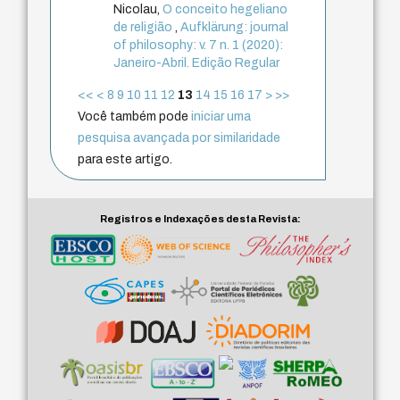
Nicolau,
O conceito hegeliano
de religião
,
Aufklärung: journal
of philosophy: v. 7 n. 1 (2020):
Janeiro-Abril. Edição Regular
<<
<
8
9
10
11
12
13
14
15
16
17
>
>>
Você também pode
iniciar uma
pesquisa avançada por similaridade
para este artigo.
Registros e Indexações desta Revista: