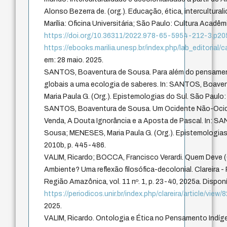
Alonso Bezerra de. (org.). Educação, ética, intercultural
Marília: Oficina Universitária; São Paulo: Cultura Acadêm
https://doi.org/10.36311/2022.978-65-5954-212-3.p2
https://ebooks.marilia.unesp.br/index.php/lab_editoria
em: 28 maio. 2025.
SANTOS, Boaventura de Sousa. Para além do pensament
globais a uma ecologia de saberes. In: SANTOS, Boav
Maria Paula G. (Org.). Epistemologias do Sul. São Paulo:
SANTOS, Boaventura de Sousa. Um Ocidente Não-Ociden
Venda, A Douta Ignorância e a Aposta de Pascal. In: 
Sousa; MENESES, Maria Paula G. (Org.). Epistemologias
2010b, p. 445-486.
VALIM, Ricardo; BOCCA, Francisco Verardi. Quem Deve 
Ambiente? Uma reflexão filosófica-decolonial. Clareira - 
Região Amazônica, vol. 11 nº. 1, p. 23-40, 2025a. Dispon
https://periodicos.unir.br/index.php/clareira/article/view/
2025.
VALIM, Ricardo. Ontologia e Ética no Pensamento Indíge