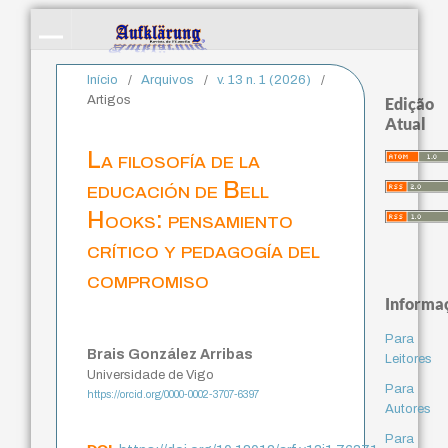
Início
/
Arquivos
/
v. 13 n. 1 (2026)
/
Artigos
Edição
Atual
La filosofía de la
educación de Bell
Hooks: pensamiento
crítico y pedagogía del
compromiso
Informa
Para
Brais González Arribas
Leitores
Universidade de Vigo
Para
https://orcid.org/0000-0002-3707-6397
Autores
Para