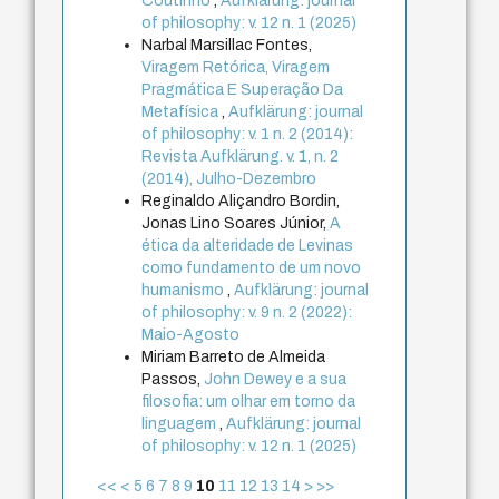
Coutinho
,
Aufklärung: journal
of philosophy: v. 12 n. 1 (2025)
Narbal Marsillac Fontes,
Viragem Retórica, Viragem
Pragmática E Superação Da
Metafísica
,
Aufklärung: journal
of philosophy: v. 1 n. 2 (2014):
Revista Aufklärung. v. 1, n. 2
(2014), Julho-Dezembro
Reginaldo Aliçandro Bordin,
Jonas Lino Soares Júnior,
A
ética da alteridade de Levinas
como fundamento de um novo
humanismo
,
Aufklärung: journal
of philosophy: v. 9 n. 2 (2022):
Maio-Agosto
Miriam Barreto de Almeida
Passos,
John Dewey e a sua
filosofia: um olhar em torno da
linguagem
,
Aufklärung: journal
of philosophy: v. 12 n. 1 (2025)
<<
<
5
6
7
8
9
10
11
12
13
14
>
>>