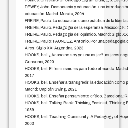
Politics. University of Chicago Legal Forum, 1, p. 139–1
DEWEY, John. Democracia y educación: una introducción a
educación. Madrid: Morata, 2004
FREIRE, Paulo. La educación como práctica de la libertad
FREIRE, Paulo. Pedagogía de la esperanza. México D.F.: 
FREIRE, Paulo. Pedagogía del oprimido. Madrid: Siglo XX
FREIRE, Paulo; FAUNDEZ, Antonio. Por una pedagogía d
Aires: Siglo XXI Argentina, 2023
HOOKS, bell. ¿Acaso no soy yo una mujer?: mujeres negr
Consonni, 2020
HOOKS, bell. El feminismo es para todo el mundo. Madrid
2017
HOOKS, bell. Enseñar a transgredir: la educación como pr
Madrid: Capitán Swing, 2021
HOOKS, bell. Enseñar pensamiento crítico. Barcelona: R
HOOKS, bell. Talking Back: Thinking Feminist, Thinking 
1989
HOOKS, bell. Teaching Community: A Pedagogy of Hope
2003