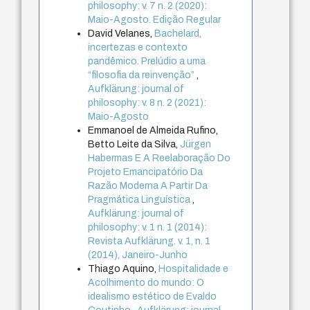
philosophy: v. 7 n. 2 (2020):
Maio-Agosto. Edição Regular
David Velanes,
Bachelard,
incertezas e contexto
pandêmico. Prelúdio a uma
“filosofia da reinvenção”
,
Aufklärung: journal of
philosophy: v. 8 n. 2 (2021):
Maio-Agosto
Emmanoel de Almeida Rufino,
Betto Leite da Silva,
Jürgen
Habermas E A Reelaboração Do
Projeto Emancipatório Da
Razão Moderna A Partir Da
Pragmática Linguística
,
Aufklärung: journal of
philosophy: v. 1 n. 1 (2014):
Revista Aufklärung. v. 1, n. 1
(2014), Janeiro-Junho
Thiago Aquino,
Hospitalidade e
Acolhimento do mundo: O
idealismo estético de Evaldo