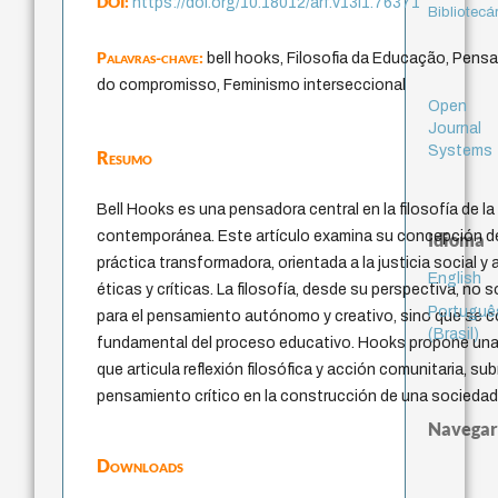
DOI:
https://doi.org/10.18012/arf.v13i1.76371
Bibliotecá
Palavras-chave:
bell hooks, Filosofia da Educação, Pens
do compromisso, Feminismo interseccional
Open
Journal
Systems
Resumo
Bell Hooks es una pensadora central en la filosofía de l
contemporánea. Este artículo examina su concepción 
Idioma
práctica transformadora, orientada a la justicia social y
English
éticas y críticas. La filosofía, desde su perspectiva, no
Portuguê
para el pensamiento autónomo y creativo, sino que se co
(Brasil)
fundamental del proceso educativo. Hooks propone u
que articula reflexión filosófica y acción comunitaria, su
pensamiento crítico en la construcción de una sociedad
Navegar
Downloads