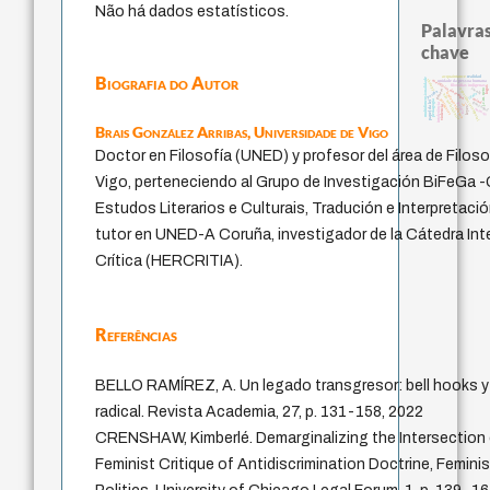
Não há dados estatísticos.
Palavras
chave
Biografia do Autor
realidad
acquaintance
multidimensionalidade
therapy
metafísica do tempo
unidade da pessoa humana
filosofias indígenas
logos
jacobi
experiência temporal
j.c.m. neto
género
perdón
fundamentalismo
idade
não maleficência
mind
protágoras
papel da lei
pedagogia
guayaqui
lei
intolerância
palavra
violencia
leyes
animais
Brais González Arribas,
Universidade de Vigo
Doctor en Filosofía (UNED) y profesor del área de Filoso
Vigo, perteneciendo al Grupo de Investigación BiFeGa -
Estudos Literarios e Culturais, Tradución e Interpretaci
tutor en UNED-A Coruña, investigador de la Cátedra In
Crítica (HERCRITIA).
Referências
BELLO RAMÍREZ, A. Un legado transgresor: bell hooks y
radical. Revista Academia, 27, p. 131-158, 2022
CRENSHAW, Kimberlé. Demarginalizing the Intersection 
Feminist Critique of Antidiscrimination Doctrine, Femini