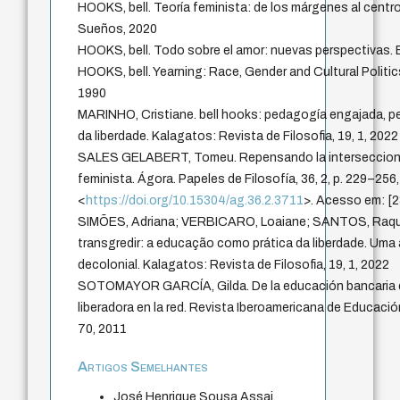
HOOKS, bell. Teoría feminista: de los márgenes al centro
Sueños, 2020
HOOKS, bell. Todo sobre el amor: nuevas perspectivas. 
HOOKS, bell. Yearning: Race, Gender and Cultural Politi
1990
MARINHO, Cristiane. bell hooks: pedagogía engajada, pe
da liberdade. Kalagatos: Revista de Filosofia, 19, 1, 2022
SALES GELABERT, Tomeu. Repensando la interseccional
feminista. Ágora. Papeles de Filosofía, 36, 2, p. 229–256
<
https://doi.org/10.15304/ag.36.2.3711
>. Acesso em: [
SIMÕES, Adriana; VERBICARO, Loaiane; SANTOS, Raque
transgredir: a educação como prática da liberdade. Uma 
decolonial. Kalagatos: Revista de Filosofia, 19, 1, 2022
SOTOMAYOR GARCÍA, Gilda. De la educación bancaria en
liberadora en la red. Revista Iberoamericana de Educación 
70, 2011
Artigos Semelhantes
José Henrique Sousa Assai,