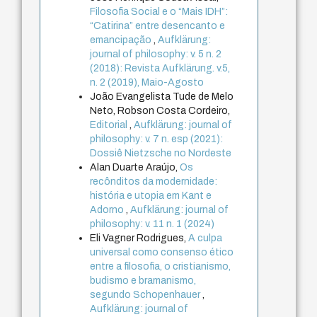
Filosofia Social e o “Mais IDH”:
“Catirina” entre desencanto e
emancipação
,
Aufklärung:
journal of philosophy: v. 5 n. 2
(2018): Revista Aufklärung. v.5,
n. 2 (2019), Maio-Agosto
João Evangelista Tude de Melo
Neto, Robson Costa Cordeiro,
Editorial
,
Aufklärung: journal of
philosophy: v. 7 n. esp (2021):
Dossiê Nietzsche no Nordeste
Alan Duarte Araújo,
Os
recônditos da modernidade:
história e utopia em Kant e
Adorno
,
Aufklärung: journal of
philosophy: v. 11 n. 1 (2024)
Eli Vagner Rodrigues,
A culpa
universal como consenso ético
entre a filosofia, o cristianismo,
budismo e bramanismo,
segundo Schopenhauer
,
Aufklärung: journal of