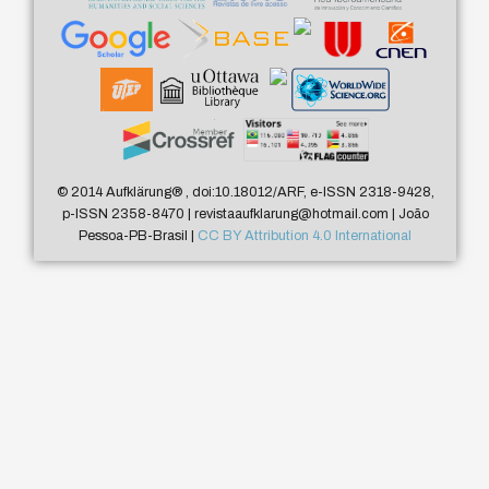
© 2014 Aufklärung
®
, doi:10.18012/ARF, e-ISSN 2318-9428,
p-ISSN 2358-8470 | revistaaufklarung@hotmail.com | João
Pessoa-PB-Brasil |
CC BY Attribution 4.0 International