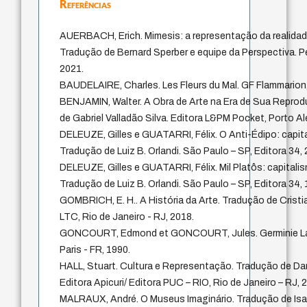
Referências
AUERBACH, Erich. Mimesis: a representação da realidade 
Tradução de Bernard Sperber e equipe da Perspectiva. P
2021.
BAUDELAIRE, Charles. Les Fleurs du Mal. GF Flammarion, 
BENJAMIN, Walter. A Obra de Arte na Era de Sua Reprodu
de Gabriel Valladão Silva. Editora L&PM Pocket, Porto Al
DELEUZE, Gilles e GUATARRI, Félix. O Anti-Édipo: capita
Tradução de Luiz B. Orlandi. São Paulo – SP, Editora 34, 
DELEUZE, Gilles e GUATARRI, Félix. Mil Platôs: capitali
Tradução de Luiz B. Orlandi. São Paulo – SP, Editora 34, 
GOMBRICH, E. H.. A História da Arte. Tradução de Cristi
LTC, Rio de Janeiro - RJ, 2018.
GONCOURT, Edmond et GONCOURT, Jules. Germinie Lac
Paris - FR, 1990.
HALL, Stuart. Cultura e Representação. Tradução de Danie
Editora Apicuri/ Editora PUC – RIO, Rio de Janeiro – RJ, 
MALRAUX, André. O Museus Imaginário. Tradução de Isa