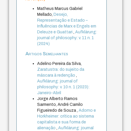
Matheus Marcus Gabriel
Mellado,
Desejo,
Representação e Estado –
Influências de Marx e Engels em
Deleuze e Guattari
,
Aufklärung:
journal of philosophy: v. 11 n. 1
(2024)
Artigos Semelhantes
Adelino Pereira da Silva,
Zaratustra: do sujeito da
máscara à redenção
,
Aufklärung: journal of
philosophy: v. 10 n. 1 (2023):
Janeiro-Abril
Jorge Alberto Ramos
Sarmento, André Camilo
Figueiredo de Souza ,
Adorno e
Horkheimer: crítica ao sistema
capitalista e sua forma de
alienação
,
Aufklärung: journal