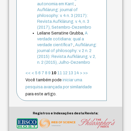
autonomia em Kant
,
Aufklärung: journal of
philosophy: v. 4 n. 3 (2017):
Revista Aufklärung. v. 4, n. 3
(2017), Setembro-Dezembro
Leilane Serratine Grubba,
A
verdade cotidiana: qual a
verdade científica?
,
Aufklärung:
journal of philosophy: v. 2 n. 2
(2015): Revista Aufklärung. v. 2,
n. 2 (2015), Julho-Dezembro
<<
<
5
6
7
8
9
10
11
12
13
14
>
>>
Você também pode
iniciar uma
pesquisa avançada por similaridade
para este artigo.
Registros e Indexações desta Revista: