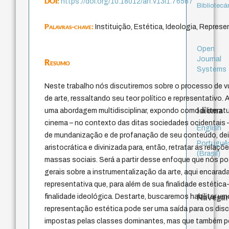
DOI:
https://doi.org/10.18012/arf.v13i1.76567
Bibliotecá
Palavras-chave:
Instituição, Estética, Ideologia, Repres
Open
Journal
Resumo
Systems
Neste trabalho nós discutiremos sobre o processo de v
de arte, ressaltando seu teor político e representativo
Idioma
uma abordagem multidisciplinar, expondo como a literatur
cinema – no contexto das ditas sociedades ocidentais
English
de mundanização e de profanação de seu conteúdo, dei
Portuguê
aristocrática e divinizada para, então, retratar as relaç
(Brasil)
massas sociais. Será a partir desse enfoque que nós po
gerais sobre a instrumentalização da arte, aqui encara
representativa que, para além de sua finalidade estéti
Navegar
finalidade ideológica. Destarte, buscaremos habilitar u
representação estética pode ser uma saída para os disc
impostas pelas classes dominantes, mas que também po