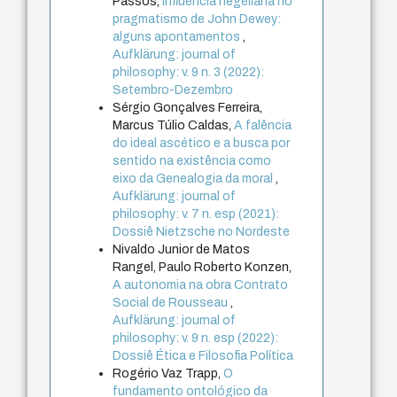
Passos,
Influência hegeliana no
pragmatismo de John Dewey:
alguns apontamentos
,
Aufklärung: journal of
philosophy: v. 9 n. 3 (2022):
Setembro-Dezembro
Sérgio Gonçalves Ferreira,
Marcus Túlio Caldas,
A falência
do ideal ascético e a busca por
sentido na existência como
eixo da Genealogia da moral
,
Aufklärung: journal of
philosophy: v. 7 n. esp (2021):
Dossiê Nietzsche no Nordeste
Nivaldo Junior de Matos
Rangel, Paulo Roberto Konzen,
A autonomia na obra Contrato
Social de Rousseau
,
Aufklärung: journal of
philosophy: v. 9 n. esp (2022):
Dossiê Ética e Filosofia Política
Rogério Vaz Trapp,
O
fundamento ontológico da