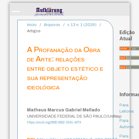
Início
/
Arquivos
/
v. 13 n. 1 (2026)
/
Artigos
Edição
Atual
A Profanação da Obra
de Arte: relações
entre objeto estético e
sua representação
ideológica
Informa
Para
Matheus Marcus Gabriel Mellado
Leitores
UNIVERSIDADE FEDERAL DE SÃO PAULO/Unifesp
Para
https://orcid.org/0000-0002-2541-407X
Autores
Para