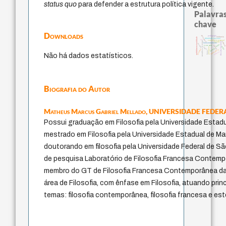
status quo
para defender a estrutura política vigente.
Palavras
chave
Downloads
guayaquil
pedagogia
violencia
multidimensionalidade
identidade nacional
lei
experiência temporal
metafísica do tempo
animai
bataille
filosofia brasileira
fundamentalismo
perdón
idade
jacobi
j.c.m. neto
mind
protágoras
logos
género
realidad
intolerância
leyes
palavra
Não há dados estatísticos.
Biografia do Autor
Matheus Marcus Gabriel Mellado,
UNIVERSIDADE FEDERA
Possui graduação em Filosofia pela Universidade Estadu
mestrado em Filosofia pela Universidade Estadual de Ma
doutorando em filosofia pela Universidade Federal de Sã
de pesquisa Laboratório de Filosofia Francesa Contem
membro do GT de Filosofia Francesa Contemporânea da
área de Filosofia, com ênfase em Filosofia, atuando pri
temas: filosofia contemporânea, filosofia francesa e est