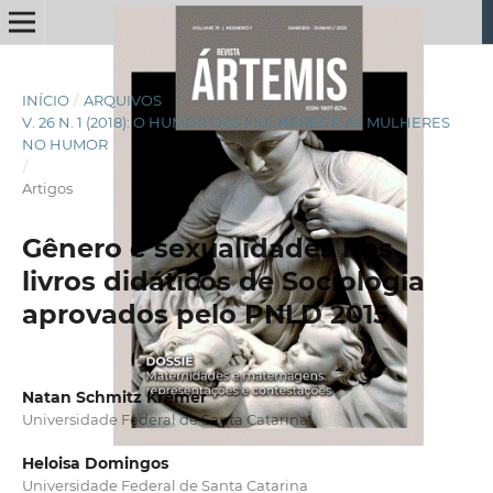
INÍCIO
/
ARQUIVOS
/
V. 26 N. 1 (2018): O HUMOR DAS MULHERES E AS MULHERES
NO HUMOR
/
Artigos
Gênero e sexualidades nos
livros didáticos de Sociologia
aprovados pelo PNLD 2015
Natan Schmitz Kremer
Universidade Federal de Santa Catarina
Heloisa Domingos
Universidade Federal de Santa Catarina