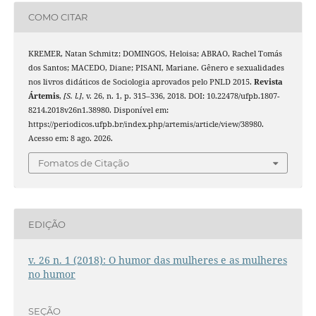
COMO CITAR
KREMER, Natan Schmitz; DOMINGOS, Heloisa; ABRAO, Rachel Tomás
dos Santos; MACEDO, Diane; PISANI, Mariane. Gênero e sexualidades
nos livros didáticos de Sociologia aprovados pelo PNLD 2015.
Revista
Ártemis
,
[S. l.]
, v. 26, n. 1, p. 315–336, 2018. DOI: 10.22478/ufpb.1807-
8214.2018v26n1.38980. Disponível em:
https://periodicos.ufpb.br/index.php/artemis/article/view/38980.
Acesso em: 8 ago. 2026.
Fomatos de Citação
EDIÇÃO
v. 26 n. 1 (2018): O humor das mulheres e as mulheres
no humor
SEÇÃO