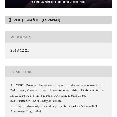
PDF (ESPAÑOL (ESPAÑA))
PUBLICADO
2018-12-21
COMO CITAR
ACEVEDO, Mariela. Humor como espacio de dialogismo sexogenérico:
Del canon y el contracanon a la constelación crítica.
Revista Ártemis
,
[S. l.]
, v. 26, n. 1, p. 29–52, 2018. DOI: 10.22478/ufpb.1807-
8214.2018v26n1.42099. Disponível em:
https://periodicos.ufpb.br/index.php/artemis/article/view/42099.
Acesso em: 7 ago. 2026.