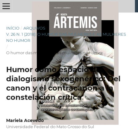
INÍCIO
/
ARQUIVOS
/
V. 26 N. 1 (2018): O HUMOR DAS MULHERES E AS MULHERES
NO HUMOR
/
O humor das mulheres e as mulheres no humor
Humor como espacio de
dialogismo sexogenérico: Del
canon y el contracanon a la
constelación crítica
Mariela Acevedo
Universidade Federal do Mato Grosso do Sul