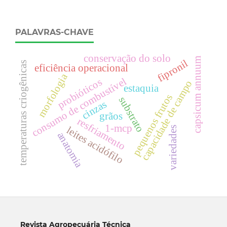
PALAVRAS-CHAVE
conservação do solo
capsicum annuum
fipronil
temperaturas criogênicas
eficiência operacional
morfologia
consumo de combustível
probióticos
capacidade de campo
estaquia
pequenos frutos
substrato
cinzas
grãos
resfriamento
1-mcp
leites acidófilo
variedades
anatomia
Revista Agropecuária Técnica