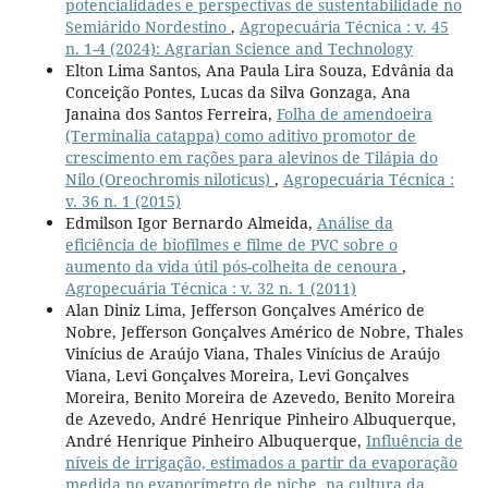
potencialidades e perspectivas de sustentabilidade no
Semiárido Nordestino
,
Agropecuária Técnica : v. 45
n. 1-4 (2024): Agrarian Science and Technology
Elton Lima Santos, Ana Paula Lira Souza, Edvânia da
Conceição Pontes, Lucas da Silva Gonzaga, Ana
Janaina dos Santos Ferreira,
Folha de amendoeira
(Terminalia catappa) como aditivo promotor de
crescimento em rações para alevinos de Tilápia do
Nilo (Oreochromis niloticus)
,
Agropecuária Técnica :
v. 36 n. 1 (2015)
Edmilson Igor Bernardo Almeida,
Análise da
eficiência de biofilmes e filme de PVC sobre o
aumento da vida útil pós-colheita de cenoura
,
Agropecuária Técnica : v. 32 n. 1 (2011)
Alan Diniz Lima, Jefferson Gonçalves Américo de
Nobre, Jefferson Gonçalves Américo de Nobre, Thales
Vinícius de Araújo Viana, Thales Vinícius de Araújo
Viana, Levi Gonçalves Moreira, Levi Gonçalves
Moreira, Benito Moreira de Azevedo, Benito Moreira
de Azevedo, André Henrique Pinheiro Albuquerque,
André Henrique Pinheiro Albuquerque,
Influência de
níveis de irrigação, estimados a partir da evaporação
medida no evaporímetro de piche, na cultura da