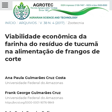
INÍCIO
/
ARQUIVOS
/
V. 38 N. 4 (2017)
/
Zootecnia
Viabilidade econômica da
farinha do resíduo de tucumã
na alimentação de frangos de
corte
Ana Paula Guimarães Cruz Costa
Universidade Federal do Amazonas
Frank George Guimarães Cruz
Universidade Federal do Amazonas
https://orcid.org/0000-0001-9076-9849