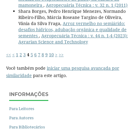
mamoneira
,
Agropecuária Técnica : v. 32 n. 1 (2011)
Shara Borges, Pedro Henrique Menezes, Normando
Ribeiro-Filho, Márcia Roseane Targino de Oliveira,
Vânia da Silva Fraga,
Arroz vermelho no semiárido:
desafios hídricos, adubação orgânica e qualidade de
sementes
,
Agropecuária Técnica : v. 44 n. 1-4 (2023):
Agrarian Science and Technology
<<
<
1
2
3
4
5
6
7
8
9
10
>
>>
Você também pode
iniciar uma pesquisa avançada por
similaridade
para este artigo.
INFORMAÇÕES
Para Leitores
Para Autores
Para Bibliotecários