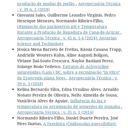
produção de mudas de melão
,
Agropecuária Técnica
: v. 39 n. 2 (2018)
Giovanni Sales, Guilherme Leandro Virgínio, Pedro
Henrique Menezes, Normando Ribeiro-Filho,
Otimização dos parâmetros pH e Temperatura
durante a Produção de Rapadura de Cana-de-Açúcar
,
Agropecuária Técnica : v. 45 n. 1-4 (2024): Agrarian
Science and Technology
Jéssica Mena Barreto de Freitas, Kássia Cauana Trapp,
Andrielle Wouters Kuhn, Aline Augusti Boligon,
Viviane Dal-Souto Frescura, Naylor Bastiani Perez,
Solange Bosio Tedesco,
Extratos de Achyrocline
satureioides (Lam.) DC. sobre a germinação “in vitro”
de Eragrostis plana Nees
,
Agropecuária Técnica : v.
39 n. 3 (2018)
Kelina Bernardo Silva, Edna Ursulino Alves, Arnaldo
Nonato Pereira de Oliveira, Nelto Almeida de Sousa,
Vaniclécia Alves de Aguiar,
Influência da luz e
temperatura na germinação de sementes de quixaba
,
Agropecuária Técnica : v. 35 n. 1 (2014)
Normando Ribeiro-Filho, Daniel Duarte Pereira, José
Pires Dantas,
A Faveleira (Cnidoscolus quercifolius):