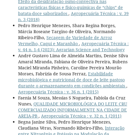
Efeito da desidratação osmo-convectiva nas
características físicas e físico-químicas de “chips” de
batata-doce saborizados
,
Agropecuária Técnica : v. 39
n. 3 (2018)
Pedro Henrique Menezes, Shara Regina Borges,
Márcia Roseane Targino de Oliveira, Normando
Ribeiro-Filho,
Secagem de Variedade de Arroz
Vermelho, Caqui e Maranhão
,
Agropecuária Técnica :
v. 44 n. 1-4 (2023): Agrarian Science and Technology
André Gustavo Lima de Almeida Martins, Denise Silva
Amaral Miranda, Fabiana de Oliveira Pereira, Rubens
Maciel Miranda Pinheiro, Caroline Pereira Mourão
Moraes, Fabrízia de Sousa Ferraz,
Estabilidade
microbiológica e nutricional de doce de leite pastoso
durante o armazenamento em condições ambientais
,
Agropecuária Técnica : v. 36 n. 1 (2015)
Faenia M Souza, Messias S Nogueira, Fabiola da Cruz
Nunes,
QUALIDADE MICROBIOLÓGICA DO LEITE CRU
COMERCIALIZADO INFORMALMENTE NA CIDADE DE
AREIA-PB
,
Agropecuária Técnica : v. 32 n. 1 (2011)
Begna Janine Silva, Pedro Henrique Menezes,
Claudiana Véras, Normando Ribeiro-Filho,
Interação
entre Nitrogênio e Potássio na Modulação da