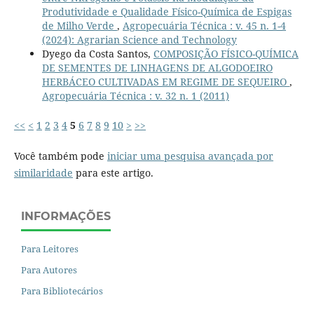
Produtividade e Qualidade Físico-Química de Espigas
de Milho Verde
,
Agropecuária Técnica : v. 45 n. 1-4
(2024): Agrarian Science and Technology
Dyego da Costa Santos,
COMPOSIÇÃO FÍSICO-QUÍMICA
DE SEMENTES DE LINHAGENS DE ALGODOEIRO
HERBÁCEO CULTIVADAS EM REGIME DE SEQUEIRO
,
Agropecuária Técnica : v. 32 n. 1 (2011)
<<
<
1
2
3
4
5
6
7
8
9
10
>
>>
Você também pode
iniciar uma pesquisa avançada por
similaridade
para este artigo.
INFORMAÇÕES
Para Leitores
Para Autores
Para Bibliotecários