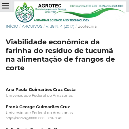
INÍCIO
/
ARQUIVOS
/
V. 38 N. 4 (2017)
/
Zootecnia
Viabilidade econômica da
farinha do resíduo de tucumã
na alimentação de frangos de
corte
Ana Paula Guimarães Cruz Costa
Universidade Federal do Amazonas
Frank George Guimarães Cruz
Universidade Federal do Amazonas
https://orcid.org/0000-0001-9076-9849