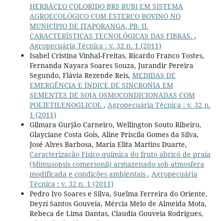
HERBÁCEO COLORIDO BRS RUBI EM SISTEMA
AGROECOLÓGICO COM ESTERCO BOVINO NO
MUNICÍPIO DE ITAPORANGA, PB. II.
CARACTERÍSTICAS TECNOLÓGICAS DAS FIBRAS.
,
Agropecuária Técnica : v. 32 n. 1 (2011)
Isabel Cristina Vinhal-Freitas, Ricardo Franco Tostes,
Fernanda Nayara Soares Souza, Jurandir Pereira
Segundo, Flávia Rezende Reis,
MEDIDAS DE
EMERGÊNCIA E ÍNDICE DE SINCRONIA EM
SEMENTES DE SOJA OSMOCONDICIONADAS COM
POLIETILENOGLICOL
,
Agropecuária Técnica : v. 32 n.
1 (2011)
Gilmara Gurjão Carneiro, Wellington Souto Ribeiro,
Glayciane Costa Gois, Aline Priscila Gomes da Silva,
José Alves Barbosa, Maria Elita Martins Duarte,
Caracterização Fisico química do fruto abricó de praia
(Mimusopsis comersonii) armazenado sob atmosfera
modificada e condições ambientais
,
Agropecuária
Técnica : v. 32 n. 1 (2011)
Pedro Ivo Soares e Silva, Suelma Ferreira do Oriente,
Deyzi Santos Gouveia, Mércia Melo de Almeida Mota,
Rebeca de Lima Dantas, Claudia Gouveia Rodrigues,