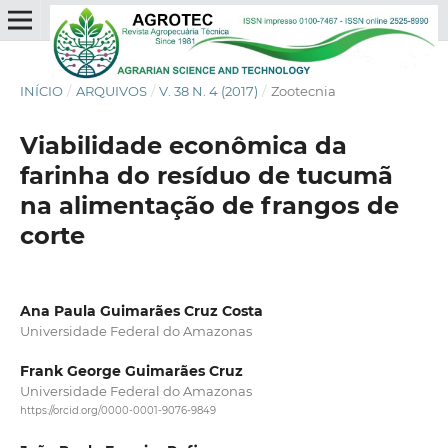
INÍCIO
/
ARQUIVOS
/
V. 38 N. 4 (2017)
/
Zootecnia
Viabilidade econômica da
farinha do resíduo de tucumã
na alimentação de frangos de
corte
Ana Paula Guimarães Cruz Costa
Universidade Federal do Amazonas
Frank George Guimarães Cruz
Universidade Federal do Amazonas
https://orcid.org/0000-0001-9076-9849