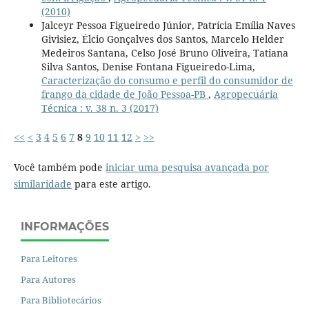
(2010)
Jalceyr Pessoa Figueiredo Júnior, Patrícia Emília Naves
Givisiez, Élcio Gonçalves dos Santos, Marcelo Helder
Medeiros Santana, Celso José Bruno Oliveira, Tatiana
Silva Santos, Denise Fontana Figueiredo-Lima,
Caracterização do consumo e perfil do consumidor de
frango da cidade de João Pessoa-PB
,
Agropecuária
Técnica : v. 38 n. 3 (2017)
<<
<
3
4
5
6
7
8
9
10
11
12
>
>>
Você também pode
iniciar uma pesquisa avançada por
similaridade
para este artigo.
INFORMAÇÕES
Para Leitores
Para Autores
Para Bibliotecários