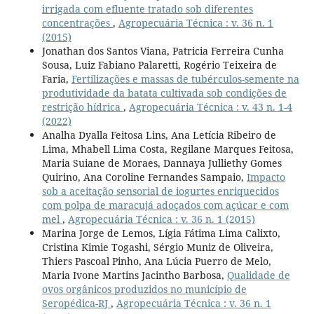
irrigada com efluente tratado sob diferentes
concentrações
,
Agropecuária Técnica : v. 36 n. 1
(2015)
Jonathan dos Santos Viana, Patricia Ferreira Cunha
Sousa, Luiz Fabiano Palaretti, Rogério Teixeira de
Faria,
Fertilizações e massas de tubérculos-semente na
produtividade da batata cultivada sob condições de
restrição hídrica
,
Agropecuária Técnica : v. 43 n. 1-4
(2022)
Analha Dyalla Feitosa Lins, Ana Letícia Ribeiro de
Lima, Mhabell Lima Costa, Regilane Marques Feitosa,
Maria Suiane de Moraes, Dannaya Julliethy Gomes
Quirino, Ana Coroline Fernandes Sampaio,
Impacto
sob a aceitação sensorial de iogurtes enriquecidos
com polpa de maracujá adoçados com açúcar e com
mel
,
Agropecuária Técnica : v. 36 n. 1 (2015)
Marina Jorge de Lemos, Lígia Fátima Lima Calixto,
Cristina Kimie Togashi, Sérgio Muniz de Oliveira,
Thiers Pascoal Pinho, Ana Lúcia Puerro de Melo,
Maria Ivone Martins Jacintho Barbosa,
Qualidade de
ovos orgânicos produzidos no município de
Seropédica-RJ
,
Agropecuária Técnica : v. 36 n. 1