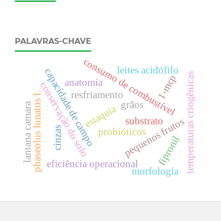
PALAVRAS-CHAVE
consumo de combustível
leites acidófilo
capacidade de campo
temperaturas criogênicas
1-mcp
anatomia
conservação do solo
resfriamento
phaseolus lunatus l.
grãos
lantana camara
estaquia
substrato
pequenos frutos
cinzas
probióticos
fipronil
eficiência operacional
morfologia