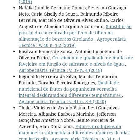
(2015)
Natália Jamille Germano Gomes, Severino Gonzaga
Neto, Carla Giselly de Souza, Raimundo Ribeiro
Ferreira, Marcelo de Oliveira Alves Rufino, Carlos
Augusto de Almeida Targino Alcoforado,
Substituição
parcial do concentrado por feno de tifton na
alimentação de bezerros Girolando
,
Agropecuária
Técnica : v. 40 n. 1-2 (2019)
Rosilvam Ramos de Sousa, Antonio Lucineudo de
Oliveira Freire,
Crescimento e qualidade de mudas de
faveleira em função do substrato e níveis de água
,
Agropecuária Técnica : v. 39 n. 4 (2018)
Reginaldo Ferreira da Silva, Marilia Temporim
Furtado, Doralice Pereira Rodrigues,
Qualidade
nutricional de frutos da pupunheira vermelha
integral desidratados a diferentes temperaturas
,
Agropecuária Técnica : v. 41 n. 3-4 (2020)
Thales Vinicius de Araujo Viana, Levi Gonçalves
Moreira, Albanise Barbosa Marinho, Jefferson
Gonçalves Américo Nobre, Benito Moreira de
Azevedo, Alan Diniz Lima,
Fatores produtivos da
mamoneira submetida à diferentes números de dias
com irrigação
,
Agropecuária Técnica : v. 31 n. 1