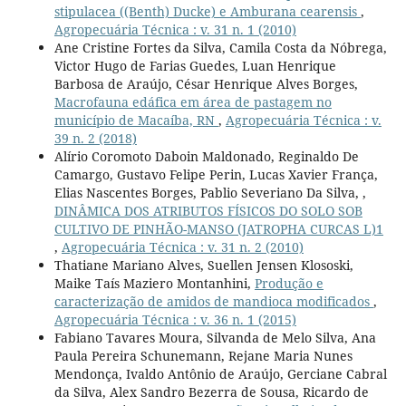
stipulacea ((Benth) Ducke) e Amburana cearensis
,
Agropecuária Técnica : v. 31 n. 1 (2010)
Ane Cristine Fortes da Silva, Camila Costa da Nóbrega,
Victor Hugo de Farias Guedes, Luan Henrique
Barbosa de Araújo, César Henrique Alves Borges,
Macrofauna edáfica em área de pastagem no
município de Macaíba, RN
,
Agropecuária Técnica : v.
39 n. 2 (2018)
Alírio Coromoto Daboin Maldonado, Reginaldo De
Camargo, Gustavo Felipe Perin, Lucas Xavier França,
Elias Nascentes Borges, Pablio Severiano Da Silva, ,
DINÂMICA DOS ATRIBUTOS FÍSICOS DO SOLO SOB
CULTIVO DE PINHÃO-MANSO (JATROPHA CURCAS L)1
,
Agropecuária Técnica : v. 31 n. 2 (2010)
Thatiane Mariano Alves, Suellen Jensen Klososki,
Maike Taís Maziero Montanhini,
Produção e
caracterização de amidos de mandioca modificados
,
Agropecuária Técnica : v. 36 n. 1 (2015)
Fabiano Tavares Moura, Silvanda de Melo Silva, Ana
Paula Pereira Schunemann, Rejane Maria Nunes
Mendonça, Ivaldo Antônio de Araújo, Gerciane Cabral
da Silva, Alex Sandro Bezerra de Sousa, Ricardo de