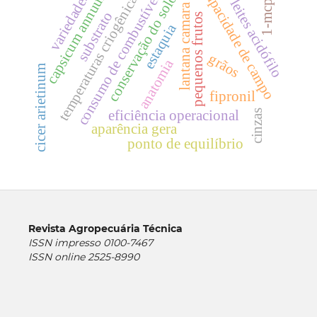
capsicum annuum
capacidade de campo
temperaturas criogênicas
variedades
consumo de combustível
conservação do solo
leites acidófilo
1-mcp
lantana camara
substrato
pequenos frutos
estaquia
grãos
anatomia
cicer arietinum
fipronil
cinzas
eficiência operacional
aparência gera
ponto de equilíbrio
Revista Agropecuária Técnica
ISSN impresso 0100-7467
ISSN online 2525-8990