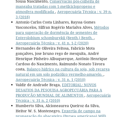
Sousa Nascimento,
Conservação pós-colheita de
mangaba tratadas com 1-metilciclopropeno e
atmosfera modificada
,
Agropecuária Técnica : v. 39 n.
3 (2018)
Antonio Carlos Costa Linhares, Rayssa Gomes
Vasconcelos, Silfran Rogério Marialva Alves,
Métodos
para superação de dormência de sementes de
Enterolobium schomburgkii (Benth.) Benth.
,
Agropecuária Técnica : v. 41 n. 1-2 (2020)
Hernandes de Oliveira Feitosa, Fabrício Mota
gonçalves, jose bruno rego de mesquita, André
Henrique Pinheiro Albuquerque, Antônio Henrique
Cardoso do Nascimento, Raimundo Nonato Távora
costa,
Balanço hídrico na cultura da soja, sob recarga
natural em um solo podzólico vermelho-amarelo.
,
Agropecuária Técnica : v. 31 n. 1 (2010)
Valdir de Andrade Braga,
EDITORIAL: NOVOS
DESAFIOS DA PESQUISA AGROPECUÁRIA PARA A
PRODUÇÃO MUNDIAL DE ALIMENTOS
,
Agropecuária
Técnica : v. 31 n. 2 (2010)
Humberto Silva, Alcioneaurea Queiroz da Silva,
Heitor W. S. Montenegro,
Enxertia de campo na
propagação do abacateiro (Persea americana) Mill)
,