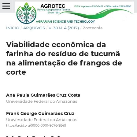
INÍCIO
/
ARQUIVOS
/
V. 38 N. 4 (2017)
/
Zootecnia
Viabilidade econômica da
farinha do resíduo de tucumã
na alimentação de frangos de
corte
Ana Paula Guimarães Cruz Costa
Universidade Federal do Amazonas
Frank George Guimarães Cruz
Universidade Federal do Amazonas
https://orcid.org/0000-0001-9076-9849