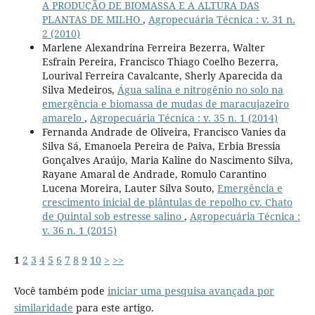
A PRODUÇÃO DE BIOMASSA E A ALTURA DAS
PLANTAS DE MILHO
,
Agropecuária Técnica : v. 31 n.
2 (2010)
Marlene Alexandrina Ferreira Bezerra, Walter
Esfrain Pereira, Francisco Thiago Coelho Bezerra,
Lourival Ferreira Cavalcante, Sherly Aparecida da
Silva Medeiros,
Água salina e nitrogênio no solo na
emergência e biomassa de mudas de maracujazeiro
amarelo
,
Agropecuária Técnica : v. 35 n. 1 (2014)
Fernanda Andrade de Oliveira, Francisco Vanies da
Silva Sá, Emanoela Pereira de Paiva, Erbia Bressia
Gonçalves Araújo, Maria Kaline do Nascimento Silva,
Rayane Amaral de Andrade, Romulo Carantino
Lucena Moreira, Lauter Silva Souto,
Emergência e
crescimento inicial de plântulas de repolho cv. Chato
de Quintal sob estresse salino
,
Agropecuária Técnica :
v. 36 n. 1 (2015)
1
2
3
4
5
6
7
8
9
10
>
>>
Você também pode
iniciar uma pesquisa avançada por
similaridade
para este artigo.