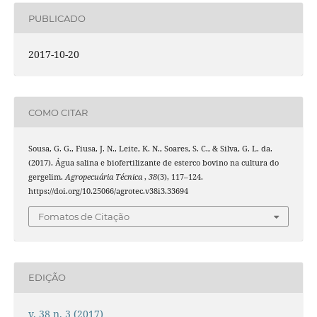
PUBLICADO
2017-10-20
COMO CITAR
Sousa, G. G., Fiusa, J. N., Leite, K. N., Soares, S. C., & Silva, G. L. da.
(2017). Água salina e biofertilizante de esterco bovino na cultura do
gergelim.
Agropecuária Técnica
,
38
(3), 117–124.
https://doi.org/10.25066/agrotec.v38i3.33694
Fomatos de Citação
EDIÇÃO
v. 38 n. 3 (2017)