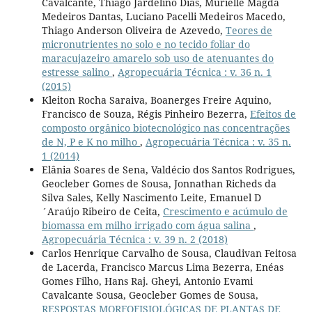
Cavalcante, Thiago Jardelino Dias, Murielle Magda
Medeiros Dantas, Luciano Pacelli Medeiros Macedo,
Thiago Anderson Oliveira de Azevedo,
Teores de
micronutrientes no solo e no tecido foliar do
maracujazeiro amarelo sob uso de atenuantes do
estresse salino
,
Agropecuária Técnica : v. 36 n. 1
(2015)
Kleiton Rocha Saraiva, Boanerges Freire Aquino,
Francisco de Souza, Régis Pinheiro Bezerra,
Efeitos de
composto orgânico biotecnológico nas concentrações
de N, P e K no milho
,
Agropecuária Técnica : v. 35 n.
1 (2014)
Elânia Soares de Sena, Valdécio dos Santos Rodrigues,
Geocleber Gomes de Sousa, Jonnathan Richeds da
Silva Sales, Kelly Nascimento Leite, Emanuel D
´Araújo Ribeiro de Ceita,
Crescimento e acúmulo de
biomassa em milho irrigado com água salina
,
Agropecuária Técnica : v. 39 n. 2 (2018)
Carlos Henrique Carvalho de Sousa, Claudivan Feitosa
de Lacerda, Francisco Marcus Lima Bezerra, Enéas
Gomes Filho, Hans Raj. Gheyi, Antonio Evami
Cavalcante Sousa, Geocleber Gomes de Sousa,
RESPOSTAS MORFOFISIOLÓGICAS DE PLANTAS DE