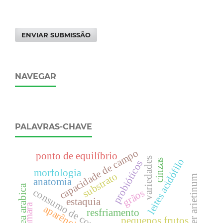
ENVIAR SUBMISSÃO
NAVEGAR
PALAVRAS-CHAVE
capacidade de campo
ponto de equilíbrio
variedades
leites acidófilo
cinzas
probióticos
morfologia
substrato
cicer arietinum
anatomia
coffea arabica
consumo de combustível
grãos
estaquia
aparência gera
resfriamento
pequenos frutos