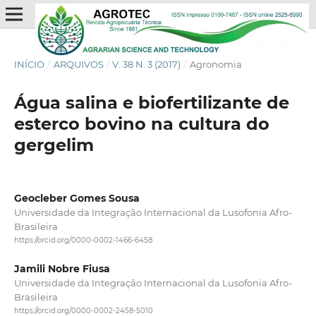
INÍCIO
/
ARQUIVOS
/
V. 38 N. 3 (2017)
/
Agronomia
Água salina e biofertilizante de
esterco bovino na cultura do
gergelim
Geocleber Gomes Sousa
Universidade da Integração Internacional da Lusofonia Afro-
Brasileira
https://orcid.org/0000-0002-1466-6458
Jamili Nobre Fiusa
Universidade da Integração Internacional da Lusofonia Afro-
Brasileira
https://orcid.org/0000-0002-2458-5010