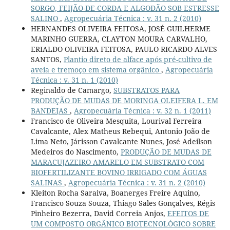
SORGO, FEIJÃO-DE-CORDA E ALGODÃO SOB ESTRESSE
SALINO
,
Agropecuária Técnica : v. 31 n. 2 (2010)
HERNANDES OLIVEIRA FEITOSA, JOSÉ GUILHERME
MARINHO GUERRA, CLAYTON MOURA CARVALHO,
ERIALDO OLIVEIRA FEITOSA, PAULO RICARDO ALVES
SANTOS,
Plantio direto de alface após pré-cultivo de
aveia e tremoço em sistema orgânico
,
Agropecuária
Técnica : v. 31 n. 1 (2010)
Reginaldo de Camargo,
SUBSTRATOS PARA
PRODUÇÃO DE MUDAS DE MORINGA OLEIFERA L. EM
BANDEJAS
,
Agropecuária Técnica : v. 32 n. 1 (2011)
Francisco de Oliveira Mesquita, Lourival Ferreira
Cavalcante, Alex Matheus Rebequi, Antonio João de
Lima Neto, Járisson Cavalcante Nunes, José Adeilson
Medeiros do Nascimento,
PRODUÇÃO DE MUDAS DE
MARACUJAZEIRO AMARELO EM SUBSTRATO COM
BIOFERTILIZANTE BOVINO IRRIGADO COM ÁGUAS
SALINAS
,
Agropecuária Técnica : v. 31 n. 2 (2010)
Kleiton Rocha Saraiva, Boanerges Freire Aquino,
Francisco Souza Souza, Thiago Sales Gonçalves, Régis
Pinheiro Bezerra, David Correia Anjos,
EFEITOS DE
UM COMPOSTO ORGÂNICO BIOTECNOLÓGICO SOBRE