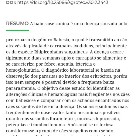
DOI:
https://doi.org/10.25066/agrotec.v30i2.3443
RESUMO
A babesiose canina é uma doença causada pelo
protozoário do gênero Babesia, o qual é transmitido ao cão
através da picada de carrapatos ixodídeos, principalmente
os da espécie Rhipicephalus sanguineus. A doença ocorre
tipicamente duas semanas após o carrapato se alimentar e
se caracteriza por febre, anemia, icterícia e
hemoglobinúria. O diagnóstico laboratorial se baseia na
observação dos parasitas no interior dos eritrócitos, porém
isso nem sempre é possível devido a freqüente baixa
pararasitemia. O objetivo desse estudo foi identificar as
alterações clínicas e hematológicas mais freqüentes nos cães
com babesiose e comparar com os achados encontrados nos
cães suspeitos de terem a doença. Os sinais e sintomas mais
freqüentemente observados tanto nos animais positivos
quanto nos suspeitos foram febre, mucosas hipocorada,
petéquias e trombocitopenia. Após analise criteriosa
considerou-se o grupo de cães suspeitos como sendo