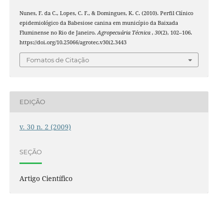
Nunes, F. da C., Lopes, C. F., & Domingues, K. C. (2010). Perfil Clínico
epidemiológico da Babesiose canina em município da Baixada
Fluminense no Rio de Janeiro.
Agropecuária Técnica
,
30
(2), 102–106.
https://doi.org/10.25066/agrotec.v30i2.3443
Fomatos de Citação
EDIÇÃO
v. 30 n. 2 (2009)
SEÇÃO
Artigo Científico