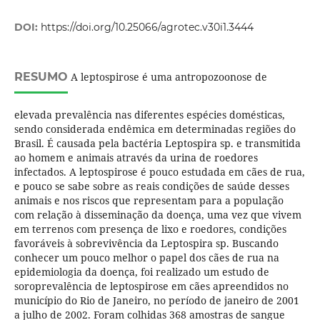
DOI:
https://doi.org/10.25066/agrotec.v30i1.3444
RESUMO
A leptospirose é uma antropozoonose de
elevada prevalência nas diferentes espécies domésticas,
sendo considerada endêmica em determinadas regiões do
Brasil. É causada pela bactéria Leptospira sp. e transmitida
ao homem e animais através da urina de roedores
infectados. A leptospirose é pouco estudada em cães de rua,
e pouco se sabe sobre as reais condições de saúde desses
animais e nos riscos que representam para a população
com relação à disseminação da doença, uma vez que vivem
em terrenos com presença de lixo e roedores, condições
favoráveis à sobrevivência da Leptospira sp. Buscando
conhecer um pouco melhor o papel dos cães de rua na
epidemiologia da doença, foi realizado um estudo de
soroprevalência de leptospirose em cães apreendidos no
município do Rio de Janeiro, no período de janeiro de 2001
a julho de 2002. Foram colhidas 368 amostras de sangue