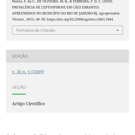
Nunes, F. da C., DE OLIVEIRA, M. R., & FERREIRA, F. D. C. (2010).
PREVALÊNCIA DE LEPTOSPIROSE EM CÃES ERRANTES
APREENDIDOS NO MUNICÍPIO DO RIO DE JANEIRO-RJ.
Agropecuária
Técnica
,
30
(1), 48–50. https://doi.org/10.25066/agrotec.v30i1.3444
Fomatos de Citação
EDIÇÃO
v. 30 n. 1 (2009)
SEÇÃO
Artigo Científico