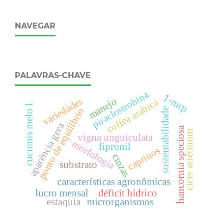
NAVEGAR
PALAVRAS-CHAVE
piraclostrobina
1-mcp
variedades
manejo
coffea arabica
cucumis melo l.
ponto de equilíbrio
sustentabilidade
aparência gera
hancornia speciosa
cicer arietinum
vigna unguiculata
morfologia
fipronil
caprinos
cinzas
substrato
características agronômicas
lucro mensal
déficit hídrico
estaquia
microrganismos