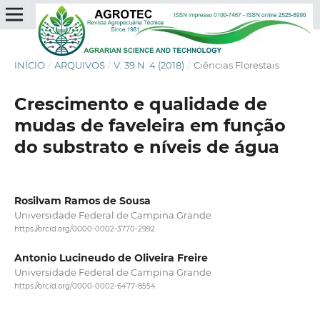
INÍCIO
/
ARQUIVOS
/
V. 39 N. 4 (2018)
/
Ciências Florestais
Crescimento e qualidade de
mudas de faveleira em função
do substrato e níveis de água
Rosilvam Ramos de Sousa
Universidade Federal de Campina Grande
https://orcid.org/0000-0002-3770-2992
Antonio Lucineudo de Oliveira Freire
Universidade Federal de Campina Grande
https://orcid.org/0000-0002-6477-8554