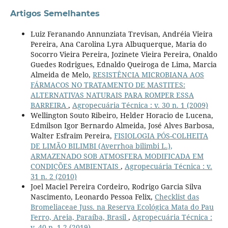
Artigos Semelhantes
Luiz Feranando Annunziata Trevisan, Andréia Vieira
Pereira, Ana Carolina Lyra Albuquerque, Maria do
Socorro Vieira Pereira, Jozinete Vieira Pereira, Onaldo
Guedes Rodrigues, Ednaldo Queiroga de Lima, Marcia
Almeida de Melo,
RESISTÊNCIA MICROBIANA AOS
FÁRMACOS NO TRATAMENTO DE MASTITES:
ALTERNATIVAS NATURAIS PARA ROMPER ESSA
BARREIRA
,
Agropecuária Técnica : v. 30 n. 1 (2009)
Wellington Souto Ribeiro, Helder Horacio de Lucena,
Edmilson Igor Bernardo Almeida, José Alves Barbosa,
Walter Esfraim Pereira,
FISIOLOGIA PÓS-COLHEITA
DE LIMÃO BILIMBI (Averrhoa bilimbi L.),
ARMAZENADO SOB ATMOSFERA MODIFICADA EM
CONDIÇÕES AMBIENTAIS
,
Agropecuária Técnica : v.
31 n. 2 (2010)
Joel Maciel Pereira Cordeiro, Rodrigo Garcia Silva
Nascimento, Leonardo Pessoa Felix,
Checklist das
Bromeliaceae Juss. na Reserva Ecológica Mata do Pau
Ferro, Areia, Paraíba, Brasil
,
Agropecuária Técnica :
v. 40 n. 1-2 (2019)