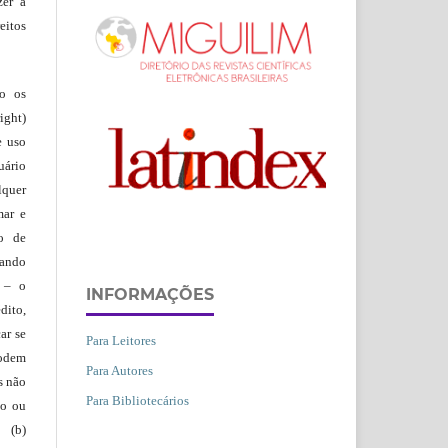
zer a
eitos
ão os
ight)
e uso
uário
lquer
mar e
lo de
vando
– o
INFORMAÇÕES
dito,
ar se
Para Leitores
podem
Para Autores
s não
Para Bibliotecários
io ou
 (b)