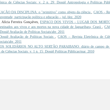
ica de Ciências Sociais: v. 2 n. 29: Dossiê Antropologia e Políticas Públ
ÃO DA DISCIPLINA: o "primitivo" como objeto da ciência
,
CAOS – Rev
Juventude, participação política e educação – jul./dez. 2020
 Alícia Ferreira Gonçalves,
ESPAÇO DOS VIVOS – LUGAR DOS MORTO
destinados aos vivos e aos mortos na nova cidade de Jaguaribara, Ceará
,
CA
 Dossiê Avaliação de Políticas Sociais/abr. 2011
iê Avaliação de Políticas Sociais
,
CAOS – Revista Eletrônica de Ciê
ociais/abr. 2011
S SOLIDÁRIOS NO ALTO SERTÃO PARAIBANO: diário de campo de
de Ciências Sociais: v. 1 n. 15: Dossiê Políticas Públicas/mar. 2010