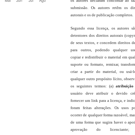
os autores declaram concordar ao fa
submissão. Os autores retêm os dir
autorais e os de publicação completos.
Segundo essa licença, os autores s
detentores dos direitos autorais (copyr
de seus textos, e concedem direitos d
para outros, podendo qualquer us
copiar e redistribuir o material em qua
suporte ou formato, remixar, transfor
criar a partir do material, ou usá-
qualquer outro propósito lícito, obser
os seguintes termos: (a)
atribuição
usuário deve atribuir o devido cré
fornecer um link para a licença, e indic
foram feitas alterações. Os usos 
ocorrer de qualquer forma razoável, ma
de uma forma que sugira haver o apo
aprovação do licenciante;