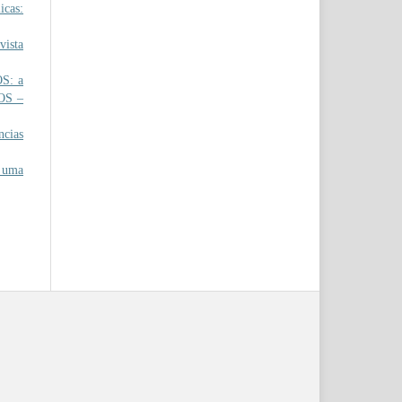
icas:
ista
S: a
OS –
ncias
 uma