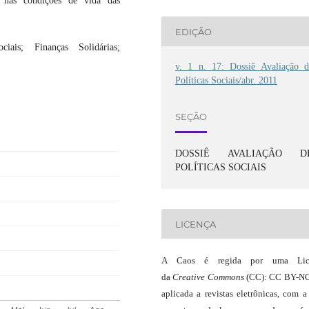
s nas condições de vida das
EDIÇÃO
iais; Finanças Solidárias;
v. 1 n. 17: Dossiê Avaliação d
Políticas Sociais/abr. 2011
SEÇÃO
DOSSIÊ AVALIAÇÃO D
POLÍTICAS SOCIAIS
LICENÇA
A Caos é regida por uma Lic
da
Creative Commons
(CC): CC BY-NC
aplicada a revistas eletrônicas, com a