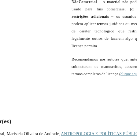
NãoComercial
– o material não pod
usado para fins comerciais; (c
restrições adicionais
– os usuário
podem aplicar termos jurídicos ou me
de caráter tecnológico que restr
legalmente outros de fazerem algo 
licença permita.
Recomendamos aos autores que, ant
submeterem os manuscritos, acess
termos completos da licença (
clique aq
r(es)
ral, Maristela Oliveira de Andrade,
ANTROPOLOGIA E POLÍTICAS PÚBLI