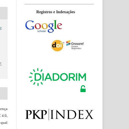
Registros e Indexações
e
E
ença
 4.0,
 qual