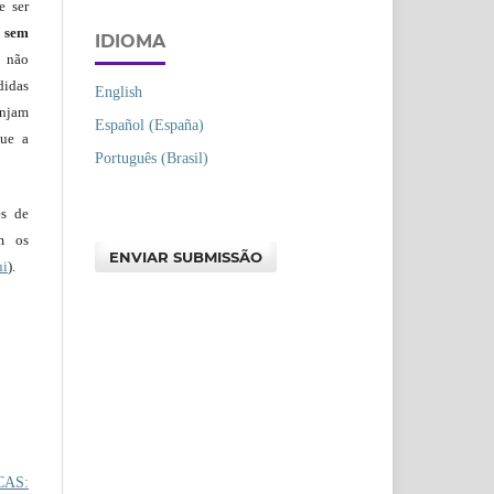
e ser
)
sem
IDIOMA
s não
didas
English
injam
Español (España)
que a
Português (Brasil)
es de
em os
ENVIAR SUBMISSÃO
ui
).
CAS: