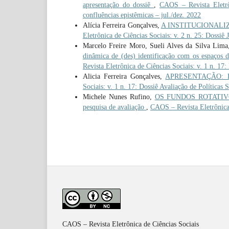
apresentação do dossiê
,
CAOS – Revista Eletrôn
confluências epistêmicas – jul./dez. 2022
Alícia Ferreira Gonçalves,
A INSTITUCIONALIZAÇ
Eletrônica de Ciências Sociais: v. 2 n. 25: Dossiê 
Marcelo Freire Moro, Sueli Alves da Silva Lima,
dinâmica de (des) identificação com os espaços 
Revista Eletrônica de Ciências Sociais: v. 1 n. 17:
Alicia Ferreira Gonçalves,
APRESENTAÇÃO: Doss
Sociais: v. 1 n. 17: Dossiê Avaliação de Políticas S
Michele Nunes Rufino,
OS FUNDOS ROTATIVO
pesquisa de avaliação
,
CAOS – Revista Eletrônica 
CAOS – Revista Eletrônica de Ciências Sociais