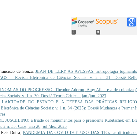
0
0
Francisco de Souza,
JEAN DE LÉRY ÀS AVESSAS: antropofagia tupinambá
AOS – Revista Eletrônica de Ciências Sociais: v. 2 n. 31: Dossiê Refl
NOMIAS DO PROGRESSO: Theodor Adorno, Amy Allen e a descolonizaçã
as Sociais: v. 1 n. 30: Dossiê Teoria Crítica – jan./jun. 2023
 LAICIDADE DO ESTADO E A DEFESA DAS PRÁTICAS RELIGI
Eletrônica de Ciências Sociais: v. 1 n. 34 (2025): Dossiê Mudanças e Permanê
res
JUSCELINO: a tríade de monumentos para o presidente Kubitschek em Bra
. 2 n. 35: Caos, ano 26, jul./dez. 2025
s Reis Dutra,
PANDEMIA DA COVID-19 E USO DAS TICs: as dificuldade