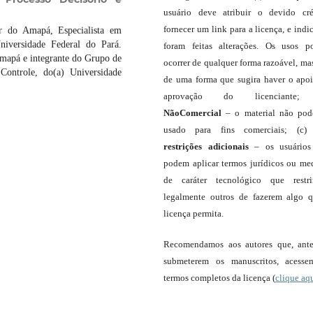
usuário deve atribuir o devido cré
fornecer um link para a licença, e indic
r do Amapá, Especialista em
niversidade Federal do Pará.
foram feitas alterações. Os usos 
Amapá e integrante do Grupo de
ocorrer de qualquer forma razoável, ma
 Controle, do(a) Universidade
de uma forma que sugira haver o apo
aprovação do licenciante;
NãoComercial
– o material não pod
usado para fins comerciais; (c
restrições adicionais
– os usuário
podem aplicar termos jurídicos ou me
de caráter tecnológico que restr
legalmente outros de fazerem algo 
licença permita.
Recomendamos aos autores que, ant
submeterem os manuscritos, acess
termos completos da licença (
clique aq