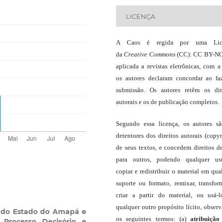
LICENÇA
A Caos é regida por uma Lic
da
Creative Commons
(CC): CC BY-NC
aplicada a revistas eletrônicas, com a
os autores declaram concordar ao fa
submissão. Os autores retêm os dir
autorais e os de publicação completos.
Segundo essa licença, os autores s
detentores dos direitos autorais (copyr
de seus textos, e concedem direitos d
para outros, podendo qualquer us
copiar e redistribuir o material em qua
suporte ou formato, remixar, transfor
criar a partir do material, ou usá-
qualquer outro propósito lícito, obser
a do Estado do Amapá e
os seguintes termos: (a)
atribuição
: Processo Decisório e