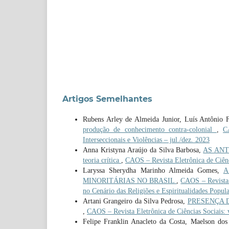
Artigos Semelhantes
Rubens Arley de Almeida Junior, Luís Antônio 
produção de conhecimento contra-colonial
,
C
Interseccionais e Violências – jul./dez. 2023
Anna Kristyna Araújo da Silva Barbosa,
AS ANTI
teoria crítica
,
CAOS – Revista Eletrônica de Ciênci
Laryssa Sherydha Marinho Almeida Gomes,
A
MINORITÁRIAS NO BRASIL
,
CAOS – Revista 
no Cenário das Religiões e Espiritualidades Popula
Artani Grangeiro da Silva Pedrosa,
PRESENÇA DE 
,
CAOS – Revista Eletrônica de Ciências Sociais: v
Felipe Franklin Anacleto da Costa, Maelson do