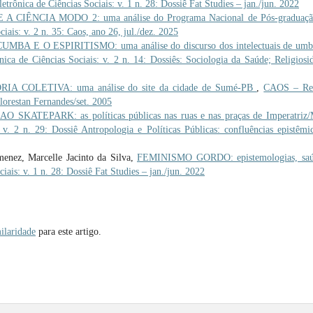
trônica de Ciências Sociais: v. 1 n. 28: Dossiê Fat Studies – jan./jun. 2022
CIÊNCIA MODO 2: uma análise do Programa Nacional de Pós-graduaçã
ais: v. 2 n. 35: Caos, ano 26, jul./dez. 2025
BA E O ESPIRITISMO: uma análise do discurso dos intelectuais de umb
ca de Ciências Sociais: v. 2 n. 14: Dossiês: Sociologia da Saúde; Religiosi
 COLETIVA: uma análise do site da cidade de Sumé-PB
,
CAOS – Rev
Florestan Fernandes/set. 2005
SKATEPARK: as políticas públicas nas ruas e nas praças de Imperatri
v. 2 n. 29: Dossiê Antropologia e Políticas Públicas: confluências epistêmi
enez, Marcelle Jacinto da Silva,
FEMINISMO GORDO: epistemologias, saú
ais: v. 1 n. 28: Dossiê Fat Studies – jan./jun. 2022
ilaridade
para este artigo.