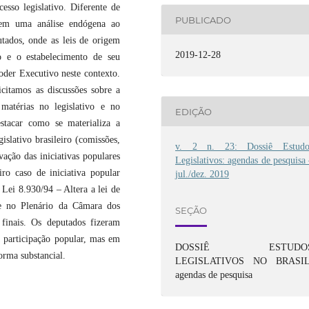
esso legislativo. Diferente de
PUBLICADO
r em uma análise endógena ao
tados, onde as leis de origem
2019-12-28
o e o estabelecimento de seu
oder Executivo neste contexto.
icitamos as discussões sobre a
matérias no legislativo e no
EDIÇÃO
stacar como se materializa a
gislativo brasileiro (comissões,
v. 2 n. 23: Dossiê Estudo
vação das iniciativas populares
Legislativos: agendas de pesquisa
ro caso de iniciativa popular
jul./dez. 2019
 Lei 8.930/94 – Altera a lei de
 e no Plenário da Câmara dos
SEÇÃO
finais. Os deputados fizeram
a participação popular, mas em
DOSSIÊ ESTUDO
orma substancial.
LEGISLATIVOS NO BRASIL
agendas de pesquisa