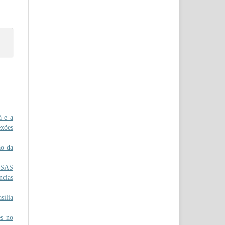
 e a
exões
o da
OSAS
ncias
sília
s no