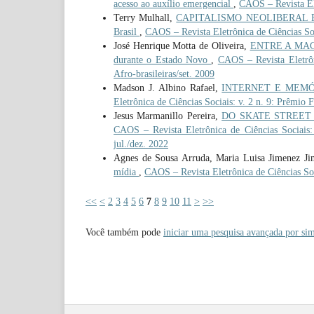
acesso ao auxílio emergencial
,
CAOS – Revista Ele
Terry Mulhall,
CAPITALISMO NEOLIBERAL E A 
Brasil
,
CAOS – Revista Eletrônica de Ciências Soci
José Henrique Motta de Oliveira,
ENTRE A MACUM
durante o Estado Novo
,
CAOS – Revista Eletrôni
Afro-brasileiras/set. 2009
Madson J. Albino Rafael,
INTERNET E MEMÓRIA
Eletrônica de Ciências Sociais: v. 2 n. 9: Prêmio 
Jesus Marmanillo Pereira,
DO SKATE STREET AO 
CAOS – Revista Eletrônica de Ciências Sociais: 
jul./dez. 2022
Agnes de Sousa Arruda, Maria Luisa Jimenez Jim
mídia
,
CAOS – Revista Eletrônica de Ciências Soci
<<
<
2
3
4
5
6
7
8
9
10
11
>
>>
Você também pode
iniciar uma pesquisa avançada por sim