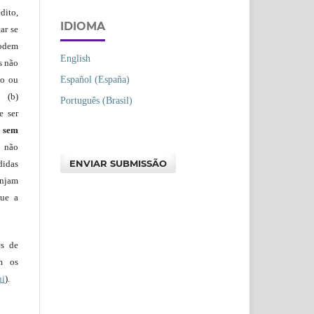
dito,
IDIOMA
ar se
podem
English
s não
Español (España)
io ou
 (b)
Português (Brasil)
e ser
)
sem
s não
ENVIAR SUBMISSÃO
didas
injam
que a
es de
em os
ui
).