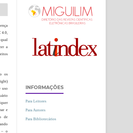
ença
 4.0,
 qual
zer a
eitos
ão os
ight)
INFORMAÇÕES
e uso
uário
Para Leitores
lquer
mar e
Para Autores
lo de
Para Bibliotecários
vando
– o