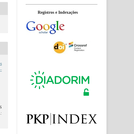
Registros e Indexações
s
 –
S
: