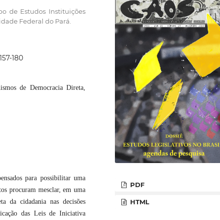
o de Estudos Instituições
sidade Federal do Pará.
157-180
nismos de Democracia Direta,
sados para possibilitar uma
PDF
ntos procuram mesclar, em uma
eta da cidadania nas decisões
HTML
icação das Leis de Iniciativa