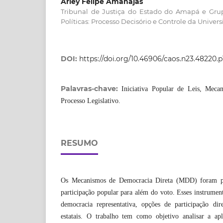
Arley Felipe Amanajás
Tribunal de Justiça do Estado do Amapá e Grup
Políticas: Processo Decisório e Controle da Univer
DOI:
https://doi.org/10.46906/caos.n23.48220.p
Palavras-chave:
Iniciativa Popular de Leis, Meca
Processo Legislativo.
RESUMO
Os Mecanismos de Democracia Direta (MDD) foram pen
participação popular para além do voto. Esses instrume
democracia representativa, opções de participação dir
estatais. O trabalho tem como objetivo analisar a apl