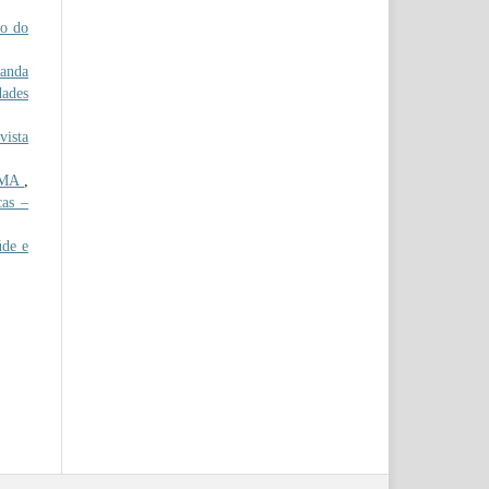
o do
anda
dades
ista
z/MA
,
cas –
de e