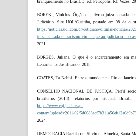
branqueamento no Brasil. 3. ed. Petrópolis, RJ: Vozes, 20
BOREKI, Vinicius. Órgão que livrou juíza acusada de
Judiciário. Site UOL/Curitiba, postado em 08 de out
https://noticias.uol.com.br/cotidiano/ultimas-noticias/20
juiza-acusada-de-racismo-viu-ataque-ao-judiciario-no-ca
2021.
BORGES, Juliana. O que é o encarceramento em mas
Letramento: Justificando, 2018.
COATES, Ta-Nehisi. Entre o mundo e eu. Rio de Janeiro:
CONSELHO NACIONAL DE JUSTIÇA. Perfil sociode
brasileiros (2018): relatórios por tribunal. Brasíli
https://www.cnj.jus.br/wp-
content/uploads/2011/02/5d6083ecf7b311a56eb12a6d9b7
2024.
DEMOCRACIA Racial com Silvio de Almeida, Santa M