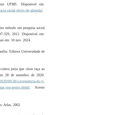
pus UFMS. Disponível em:
cia-racial-silvio-de-almeida/
.
mo método em pesquisa social
307-329, 2012. Disponível em:
sso em: 10 nov. 2024.
lia: Editora Universidade de
ntra juíza que citou raça ao
 em 28 de setembro de 2020.
/2020/09/28/corregedoria-do-tj-
enar-reu-negro.ghtml
. Acesso
o: Atlas, 2002.