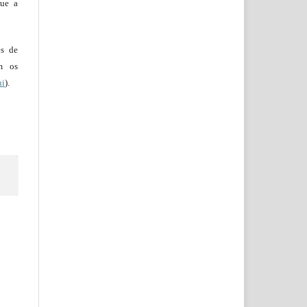
que a
es de
em os
ui
).