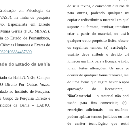
de seus textos, e concedem direitos d
raduação em Psicologia da
para outros, podendo qualquer us
VASF), na linha de pesquisa
copiar e redistribuir o material em qua
no
. Especialista em Direito
suporte ou formato, remixar, transfor
 de Minas Gerais (PUC MINAS).
criar a partir do material, ou usá-
gia do Estado de Pernambuco,
qualquer outro propósito lícito, obser
 Ciências Humanas e Exatas do
os seguintes termos: (a)
atribuição
br/0629106884467690
.
usuário deve atribuir o devido cré
fornecer um link para a licença, e indic
ade do Estado da Bahia
foram feitas alterações. Os usos 
ocorrer de qualquer forma razoável, ma
Estado da Bahia/UNEB, Campus
de uma forma que sugira haver o apo
"O Direito Por Outras Vozes:
aprovação do licenciante;
ado ao Instituto de Pesquisa,
NãoComercial
– o material não pod
o Grupo de Pesquisa Direito e
usado para fins comerciais; (c
urídicos da Bahia – LAEJU.
restrições adicionais
– os usuário
podem aplicar termos jurídicos ou me
de caráter tecnológico que restr