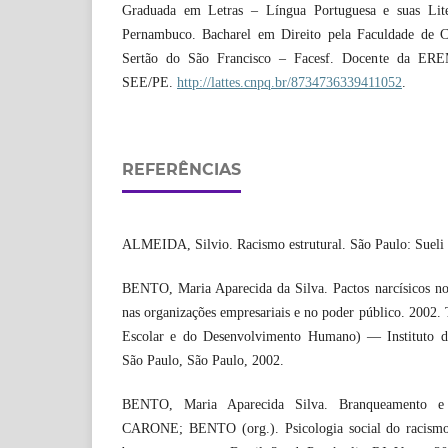
Graduada em Letras – Língua Portuguesa e suas Lite
Pernambuco. Bacharel em Direito pela Faculdade de 
Sertão do São Francisco – Facesf. Docente da ER
SEE/PE.
http://lattes.cnpq.br/8734736339411052
.
REFERÊNCIAS
ALMEIDA, Silvio. Racismo estrutural. São Paulo: Sueli 
BENTO, Maria Aparecida da Silva. Pactos narcísicos no
nas organizações empresariais e no poder público. 2002.
Escolar e do Desenvolvimento Humano) — Instituto de
São Paulo, São Paulo, 2002.
BENTO, Maria Aparecida Silva. Branqueamento e 
CARONE; BENTO (org.). Psicologia social do racismo: