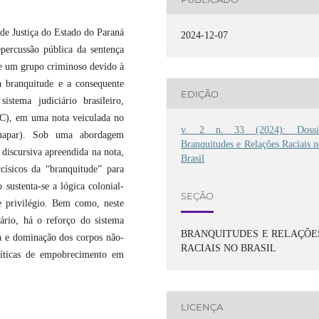
de Justiça do Estado do Paraná
2024-12-07
percussão pública da sentença
e um grupo criminoso devido à
a branquitude e a consequente
EDIÇÃO
stema judiciário brasileiro,
ADC), em uma nota veiculada no
v. 2 n. 33 (2024): Dossi
Amapar). Sob uma abordagem
Branquitudes e Relações Raciais 
 discursiva apreendida na nota,
Brasil
ísicos da “branquitude” para
 sustenta-se a lógica colonial-
SEÇÃO
e privilégio. Bem como, neste
iário, há o reforço do sistema
BRANQUITUDES E RELAÇÕE
cia e dominação dos corpos não-
RACIAIS NO BRASIL
olíticas de empobrecimento em
LICENÇA