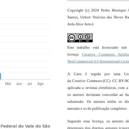
Copyright (c) 2024 Pedro Henrique 
Santos, Uebert Vinicius das Neves R
Jeifa Alice Jericó
Este trabalho está licenciado so
licença
Creative Commons Attribut
NonCommercial 4.0 International Lice
A Caos é regida por uma Lic
da
Creative Commons
(CC): CC BY-NC
aplicada a revistas eletrônicas, com a
os autores declaram concordar ao fa
submissão. Os autores retêm os dir
autorais e os de publicação completos.
Segundo essa licença, os autores s
 Federal do Vale do São
detentores dos direitos autorais (copyr