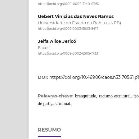
https://orcid.org/0000-0002-7140-0760
Uebert Vinicius das Neves Ramos
Universidade do Estado da Bahia (UNEB)
https://orcid.org/0009-0003-5903-8417
Jeifa Alice Jericó
Facesf
https://orcid.org/0009-0002-6505-1733
DOI:
https://doi.org/10.46906/caos.n33.70561.p1
Palavras-chave:
branquitude, racismo estrutural, teo
de justiça criminal.
RESUMO