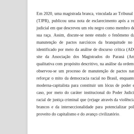
Em 2020, uma magistrada branca, vinculada ao Tribunal 
(TJPR), publicou uma nota de esclarecimento após a re
judicial em que descreveu um réu negro como membro d
sua raça. Assim, discute-se neste estudo o fenômeno d
manutenção de pactos narcísicos da branquitude no si
identificado por meio da análise de discurso crítica (
site da Associação dos Magistrados do Paraná (
qualitativa com propósito descritivo, na análise da ordem
observou-se um processo de manutenção de pactos narc
reforçar o mito da democracia racial no Brasil, enquanto
moderna-capitalista para constituir um lócus de poder 
caso, por meio do caráter institucional do Poder Judic
racial de justiça criminal que (re)age através da violên
brancos e da interseccionalidade para potencializar p
proveito do capitalismo e do avanço civilizatório.