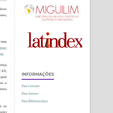
Alves
amos,
b uma
ion-
nse
.
ença
 4.0,
INFORMAÇÕES
 qual
zer a
Para Leitores
eitos
Para Autores
Para Bibliotecários
ão os
ight)