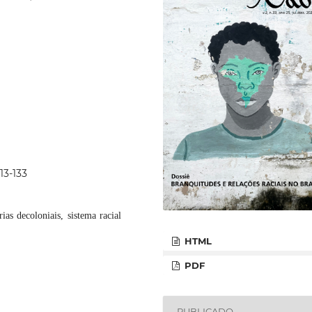
13-133
rias decoloniais, sistema racial
HTML
PDF
PUBLICADO