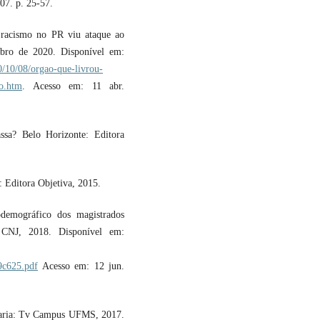
07. p. 25-57.
 racismo no PR viu ataque ao
ubro de 2020. Disponível em:
20/10/08/orgao-que-livrou-
so.htm
. Acesso em: 11 abr.
sa? Belo Horizonte: Editora
 Editora Objetiva, 2015.
mográfico dos magistrados
a: CNJ, 2018. Disponível em:
9c625.pdf
Acesso em: 12 jun.
aria: Tv Campus UFMS, 2017.