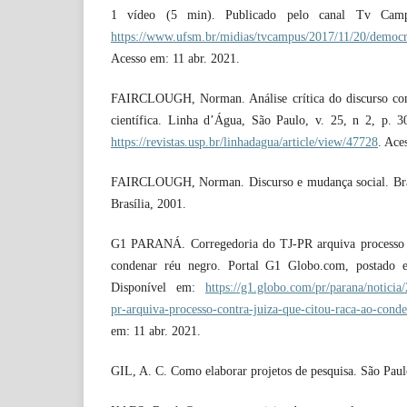
1 vídeo (5 min). Publicado pelo canal Tv Cam
https://www.ufsm.br/midias/tvcampus/2017/11/20/democra
Acesso em: 11 abr. 2021.
FAIRCLOUGH, Norman. Análise crítica do discurso co
científica. Linha d’Água, São Paulo, v. 25, n 2, p. 
https://revistas.usp.br/linhadagua/article/view/47728
. Ace
FAIRCLOUGH, Norman. Discurso e mudança social. Brasí
Brasília, 2001.
G1 PARANÁ. Corregedoria do TJ-PR arquiva processo co
condenar réu negro. Portal G1 Globo.com, postado
Disponível em:
https://g1.globo.com/pr/parana/noticia
pr-arquiva-processo-contra-juiza-que-citou-raca-ao-cond
em: 11 abr. 2021.
GIL, A. C. Como elaborar projetos de pesquisa. São Paul