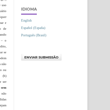
e uso
IDIOMA
uário
lquer
English
mar e
Español (España)
lo de
vando
Português (Brasil)
– o
dito,
ar se
ENVIAR SUBMISSÃO
podem
s não
io ou
 (b)
e ser
)
sem
s não
didas
injam