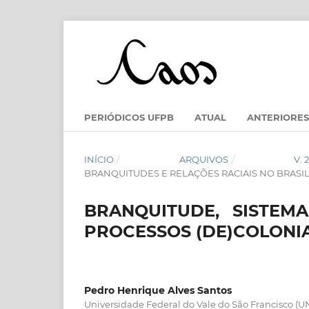
PERIÓDICOS UFPB
ATUAL
ANTERIORES
INÍCIO
/
ARQUIVOS
/
V.
BRANQUITUDES E RELAÇÕES RACIAIS NO BRASI
BRANQUITUDE, SISTEM
PROCESSOS (DE)COLONIAIS:
Pedro Henrique Alves Santos
Universidade Federal do Vale do São Francisco (U