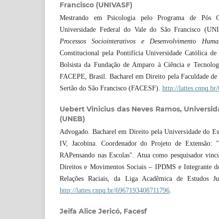
Francisco (UNIVASF)
Mestrando em Psicologia pelo Programa de Pós G
Universidade Federal do Vale do São Francisco (UNI
Processos Sociointerativos e Desenvolvimento Huma
Constitucional pela Pontifícia Universidade Católica
Bolsista da Fundação de Amparo à Ciência e Tecnolo
FACEPE, Brasil. Bacharel em Direito pela Faculdade de
Sertão do São Francisco (FACESF).
http://lattes.cnpq.
Uebert Vinicius das Neves Ramos,
Universid
(UNEB)
Advogado. Bacharel em Direito pela Universidade do 
IV, Jacobina. Coordenador do Projeto de Extensão: 
RAPensando nas Escolas". Atua como pesquisador vincul
Direitos e Movimentos Sociais – IPDMS e Integrante d
Relações Raciais, da Liga Acadêmica de Estudos J
http://lattes.cnpq.br/6967193408711796
.
Jeifa Alice Jericó,
Facesf