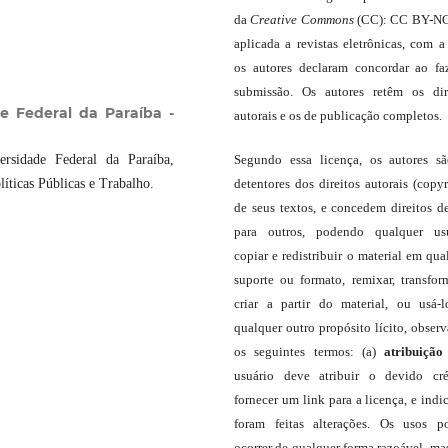
da
Creative Commons
(CC): CC BY-NC
aplicada a revistas eletrônicas, com a
os autores declaram concordar ao fa
submissão. Os autores retêm os dir
e Federal da Paraíba -
autorais e os de publicação completos.
rsidade Federal da Paraíba,
Segundo essa licença, os autores s
íticas Públicas e Trabalho.
detentores dos direitos autorais (copyr
de seus textos, e concedem direitos d
para outros, podendo qualquer us
copiar e redistribuir o material em qua
suporte ou formato, remixar, transfor
criar a partir do material, ou usá-
qualquer outro propósito lícito, obser
os seguintes termos: (a)
atribuição
usuário deve atribuir o devido cré
fornecer um link para a licença, e indic
foram feitas alterações. Os usos 
ocorrer de qualquer forma razoável, ma