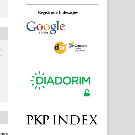
Registros e Indexações
,
 –
ença