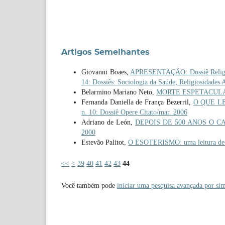
Artigos Semelhantes
Giovanni Boaes,
APRESENTAÇÃO: Dossiê Religios
14: Dossiês: Sociologia da Saúde; Religiosidades A
Belarmino Mariano Neto,
MORTE ESPETACUL
Fernanda Daniella de França Bezerril,
O QUE L
n. 10: Dossiê Opere Citato/mar. 2006
Adriano de León,
DEPOIS DE 500 ANOS O 
2000
Estevão Palitot,
O ESOTERISMO: uma leitura de
<<
<
39
40
41
42
43
44
Você também pode
iniciar uma pesquisa avançada por sim