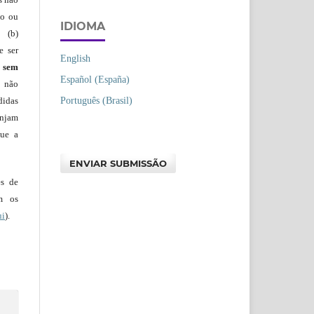
io ou
IDIOMA
 (b)
e ser
English
)
sem
Español (España)
s não
Português (Brasil)
didas
injam
que a
ENVIAR SUBMISSÃO
es de
em os
ui
).