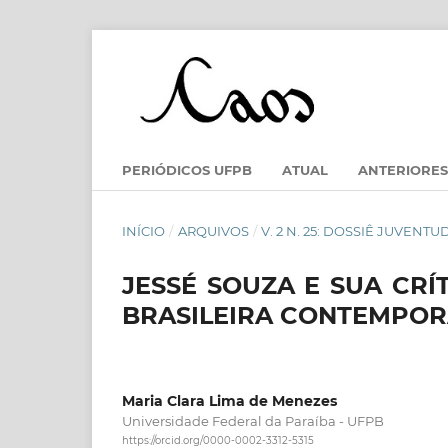
PERIÓDICOS UFPB
ATUAL
ANTERIORES
INÍCIO
/
ARQUIVOS
/
V. 2 N. 25: DOSSIÊ JUVENT
JESSÉ SOUZA E SUA CRÍ
BRASILEIRA CONTEMPO
Maria Clara Lima de Menezes
Universidade Federal da Paraíba - UFPB
https://orcid.org/0000-0002-3312-5315