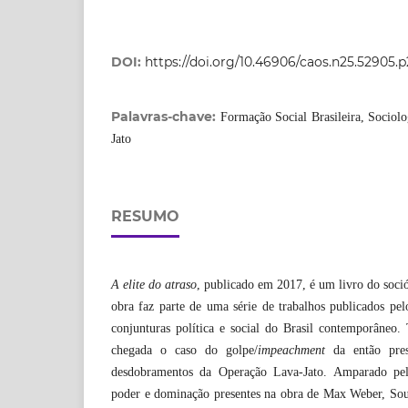
DOI:
https://doi.org/10.46906/caos.n25.52905.p
Palavras-chave:
Formação Social Brasileira, Sociolo
Jato
RESUMO
A elite do atraso
, publicado em 2017, é um livro do soció
obra faz parte de uma série de trabalhos publicados pe
conjunturas política e social do Brasil contemporâneo
chegada o caso do golpe/
impeachment
da então pres
desdobramentos da Operação Lava-Jato. Amparado pela
poder e dominação presentes na obra de Max Weber, Souz