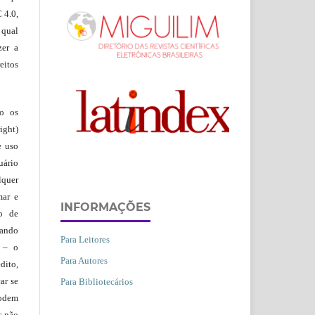
 4.0,
 qual
zer a
eitos
ão os
ight)
e uso
uário
lquer
mar e
INFORMAÇÕES
lo de
vando
Para Leitores
– o
Para Autores
dito,
ar se
Para Bibliotecários
podem
s não