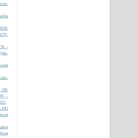
icas:
sília
ADE
025):
OS –
/jun.
ossiê
iais:
 DE
OS –
2022
A DO
ticas
ance
ticas