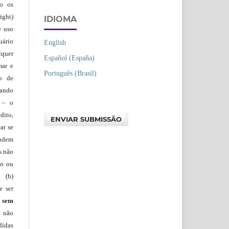
ão os
ight)
IDIOMA
e uso
uário
English
lquer
Español (España)
mar e
Português (Brasil)
lo de
vando
– o
dito,
ENVIAR SUBMISSÃO
ar se
podem
s não
io ou
 (b)
e ser
)
sem
s não
didas