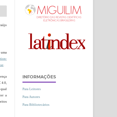
raújo
b uma
ion-
nse
.
INFORMAÇÕES
ença
 4.0,
Para Leitores
 qual
zer a
Para Autores
eitos
Para Bibliotecários