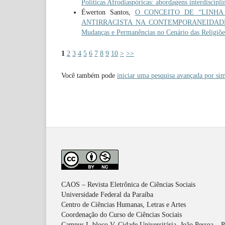
Políticas Afrodiaspóricas: abordagens interdiscipli
Éwerton Santos,
O CONCEITO DE “LINHA
ANTIRRACISTA NA CONTEMPORANEIDA
Mudanças e Permanências no Cenário das Religiões
1
2
3
4
5
6
7
8
9
10
>
>>
Você também pode
iniciar uma pesquisa avançada por sim
CAOS – Revista Eletrônica de Ciências Sociais
Universidade Federal da Paraíba
Centro de Ciências Humanas, Letras e Artes
Coordenação do Curso de Ciências Sociais
Campus I, bloco V, Cidade Universitária, João Pessoa – 