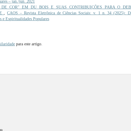
nares – jan./jun. 2021
 DE COR” EM DU BOIS E SUAS CONTRIBUIÇÕES PARA O DEB
DE
,
CAOS – Revista Eletrônica de Ciências Sociais: v. 1 n. 34 (2025): D
 e Espiritualidades Populares
ilaridade
para este artigo.
PB