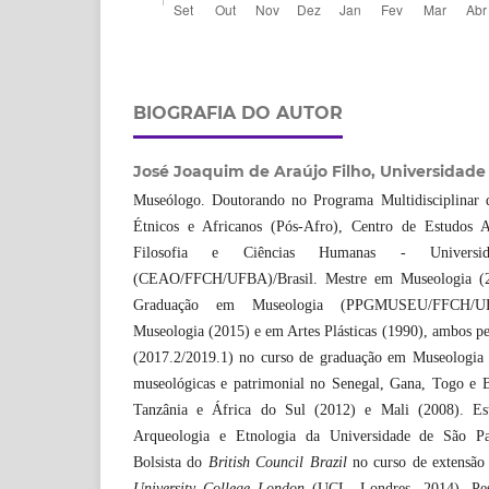
BIOGRAFIA DO AUTOR
José Joaquim de Araújo Filho,
Universidade
Museólogo. Doutorando no Programa Multidisciplinar
Étnicos e Africanos (Pós-Afro), Centro de Estudos A
Filosofia e Ciências Humanas - Universi
(CEAO/FFCH/UFBA)/Brasil. Mestre em Museologia (2
Graduação em Museologia (PPGMUSEU/FFCH/UF
Museologia (2015) e em Artes Plásticas (1990), ambos p
(2017.2/2019.1) no curso de graduação em Museologi
museológicas e patrimonial no Senegal, Gana, Togo e B
Tanzânia e África do Sul (2012) e Mali (2008). E
Arqueologia e Etnologia da Universidade de São P
Bolsista do
British Council Brazil
no curso de extensã
University College London
(UCL, Londres, 2014). Pesq