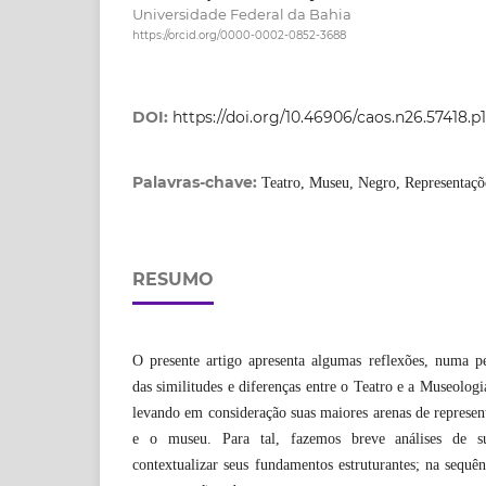
Universidade Federal da Bahia
https://orcid.org/0000-0002-0852-3688
DOI:
https://doi.org/10.46906/caos.n26.57418.p1
Palavras-chave:
Teatro, Museu, Negro, Representaçõ
RESUMO
O presente artigo apresenta algumas reflexões, numa pe
das similitudes e diferenças entre o Teatro e a Museolog
levando em consideração suas maiores arenas de represent
e o museu. Para tal, fazemos breve análises de su
contextualizar seus fundamentos estruturantes; na sequ