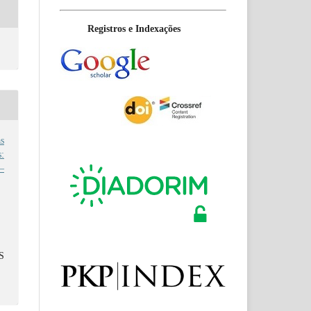
Registros e Indexações
s
:
–
S