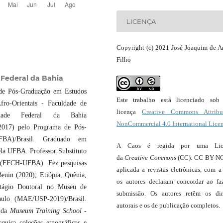
LICENÇA
Copyright (c) 2021 José Joaquim de A
Filho
 Federal da Bahia
 de Pós-Graduação em Estudos
Este trabalho está licenciado so
fro-Orientais - Faculdade de
licença
Creative Commons Attribut
dade Federal da Bahia
NonCommercial 4.0 International Lice
017) pelo Programa de Pós-
BA)/Brasil. Graduado em
A Caos é regida por uma Lic
ela UFBA. Professor Substituto
da
Creative Commons
(CC): CC BY-NC
a (FFCH-UFBA). Fez pesquisas
aplicada a revistas eletrônicas, com a
enin (2020); Etiópia, Quênia,
os autores declaram concordar ao fa
stágio Doutoral no Museu de
submissão. Os autores retêm os dir
aulo (MAE/USP-2019)/Brasil.
autorais e os de publicação completos.
o da
Museum Training School -
uisa coleções etnográficas e