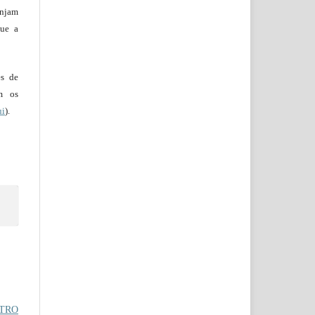
injam
que a
es de
em os
ui
).
ATRO