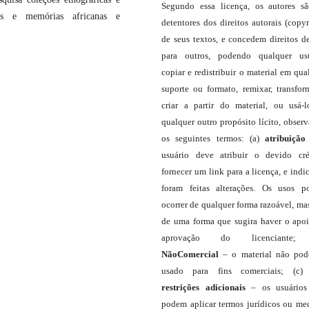
Segundo essa licença, os autores s
as e memórias africanas e
detentores dos direitos autorais (copyr
de seus textos, e concedem direitos d
para outros, podendo qualquer us
copiar e redistribuir o material em qua
suporte ou formato, remixar, transfor
criar a partir do material, ou usá-
qualquer outro propósito lícito, obser
os seguintes termos: (a)
atribuição
usuário deve atribuir o devido cré
fornecer um link para a licença, e indic
foram feitas alterações. Os usos 
ocorrer de qualquer forma razoável, ma
de uma forma que sugira haver o apo
aprovação do licenciante;
NãoComercial
– o material não pod
usado para fins comerciais; (c
restrições adicionais
– os usuário
podem aplicar termos jurídicos ou me