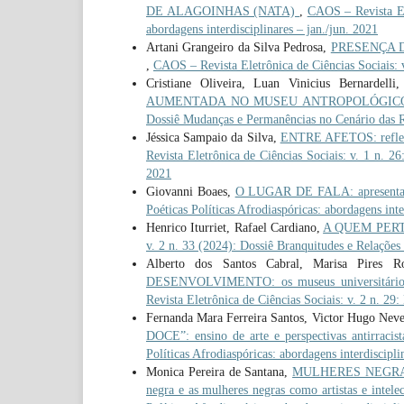
DE ALAGOINHAS (NATA)
,
CAOS – Revista Ele
abordagens interdisciplinares – jan./jun. 2021
Artani Grangeiro da Silva Pedrosa,
PRESENÇA DE 
,
CAOS – Revista Eletrônica de Ciências Sociais: v
Cristiane Oliveira, Luan Vinicius Bernardelli
AUMENTADA NO MUSEU ANTROPOLÓGIC
Dossiê Mudanças e Permanências no Cenário das Re
Jéssica Sampaio da Silva,
ENTRE AFETOS: reflexõe
Revista Eletrônica de Ciências Sociais: v. 1 n. 26:
2021
Giovanni Boaes,
O LUGAR DE FALA: apresentaç
Poéticas Políticas Afrodiaspóricas: abordagens inte
Henrico Iturriet, Rafael Cardiano,
A QUEM PER
v. 2 n. 33 (2024): Dossiê Branquitudes e Relações 
Alberto dos Santos Cabral, Marisa Pires R
DESENVOLVIMENTO: os museus universitários 
Revista Eletrônica de Ciências Sociais: v. 2 n. 29:
Fernanda Mara Ferreira Santos, Victor Hugo Neve
DOCE”: ensino de arte e perspectivas antirracis
Políticas Afrodiaspóricas: abordagens interdiscipli
Monica Pereira de Santana,
MULHERES NEGRAS,
negra e as mulheres negras como artistas e intele