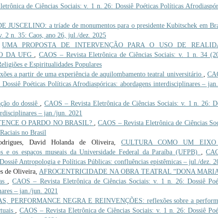
trônica de Ciências Sociais: v. 1 n. 26: Dossiê Poéticas Políticas Afrodiaspór
JUSCELINO: a tríade de monumentos para o presidente Kubitschek em Bra
. 2 n. 35: Caos, ano 26, jul./dez. 2025
,
UMA PROPOSTA DE INTERVENÇÃO PARA O USO DE REALID
O DA UFG
,
CAOS – Revista Eletrônica de Ciências Sociais: v. 1 n. 34 (2
ligiões e Espiritualidades Populares
s a partir de uma experiência de aquilombamento teatral universitário
,
CA
 Dossiê Poéticas Políticas Afrodiaspóricas: abordagens interdisciplinares – jan.
ão do dossiê
,
CAOS – Revista Eletrônica de Ciências Sociais: v. 1 n. 26: D
rdisciplinares – jan./jun. 2021
TENCE O PARDO NO BRASIL?
,
CAOS – Revista Eletrônica de Ciências Soc
Raciais no Brasil
odrigues, David Holanda de Oliveira,
CULTURA COMO UM EIXO
e os espaços museais da Universidade Federal da Paraíba (UFPB)
,
CA
 Dossiê Antropologia e Políticas Públicas: confluências epistêmicas – jul./dez. 
s de Oliveira,
AFROCENTRICIDADE NA OBRA TEATRAL “DONA MARI
tas
,
CAOS – Revista Eletrônica de Ciências Sociais: v. 1 n. 26: Dossiê Poé
nares – jan./jun. 2021
 PERFORMANCE NEGRA E REINVENÇÕES: reflexões sobre a perform
ctuais
,
CAOS – Revista Eletrônica de Ciências Sociais: v. 1 n. 26: Dossiê Poé