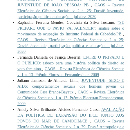
JUVENTUDE DE JOÃO PESSOA/ PB
,
CAOS – Revista
Eletrônica de Ciências Sociais: v. 2 n. 25: Dossiê Juventude,
participação política e educação – jul./dez. 2020
Raphaella Ferreira Mendes, Geovânia da Silva Toscano,
“SE
PREPARE QUE O PAVIO VAI ACENDER”: análise sobre o
movimento de ocupação do Instituto Federal de Cabedelo/PB
,
CAOS – Revista Eletrônica de Ciências Sociais: v. 2 n. 25:
Dossiê Juventude, participação política e educação – jul./dez.
2020
Fernanda Daniella de França Bezerril,
ENTRE O PRIVADO E
O PÚBLICO: esboço para uma história política do direito ao
voto feminino
,
CAOS – Revista Eletrônica de Ciências Sociais:
v. 1 n. 13: Prêmio Florestan Fernandes/mar. 2009
Juliano Jamisson de Almeida Lima,
JUVENTUDE, SEXO E
AIDS: comportamentos sexuais dos homens jovens da
Comunidade Casa Branca/Bayeux
,
CAOS – Revista Eletrônica
de Ciências Sociais: v. 1 n. 13: Prêmio Florestan Fernandes/mar.
2009
Aniely Silva Brilhante, Alcides Fernando Gussi,
AVALIAÇÃO
DA POLÍTICA DE EXPANSÃO DO IFCE JUNTO AOS
POVOS DO MAR DE CAMOCIM/CE
,
CAOS – Revista
Eletrônica de Ciências Sociais: v. 2 n. 29: Dossiê Antropologia e