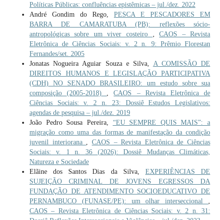
Políticas Públicas: confluências epistêmicas – jul./dez. 2022
André Gondim do Rego,
PESCA E PESCADORES EM
BARRA DE CAMARATUBA (PB): reflexões sócio-
antropológicas sobre um viver costeiro
,
CAOS – Revista
Eletrônica de Ciências Sociais: v. 2 n. 9: Prêmio Florestan
Fernandes/set. 2005
Jonatas Nogueira Aguiar Souza e Silva,
A COMISSÃO DE
DIREITOS HUMANOS E LEGISLAÇÃO PARTICIPATIVA
(CDH) NO SENADO BRASILEIRO: um estudo sobre sua
composição (2005-2018)
,
CAOS – Revista Eletrônica de
Ciências Sociais: v. 2 n. 23: Dossiê Estudos Legislativos:
agendas de pesquisa – jul./dez. 2019
João Pedro Sousa Pereira,
“EU SEMPRE QUIS MAIS”: a
migração como uma das formas de manifestação da condição
juvenil interiorana
,
CAOS – Revista Eletrônica de Ciências
Sociais: v. 1 n. 36 (2026): Dossiê Mudanças Climáticas,
Natureza e Sociedade
Elãine dos Santos Dias da Silva,
EXPERIÊNCIAS DE
SUJEIÇÃO CRIMINAL DE JOVENS EGRESSOS DA
FUNDAÇÃO DE ATENDIMENTO SOCIOEDUCATIVO DE
PERNAMBUCO (FUNASE/PE): um olhar interseccional
,
CAOS – Revista Eletrônica de Ciências Sociais: v. 2 n. 31: