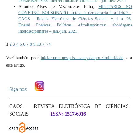
Dossiê Reflexões Interseccionais e Violências – jul./dez. 2023
Antonio Alves de Vasconcelos Filho,
MILITARES NO
GOVERNO BOLSONARO: tutela à democracia brasileira?
,
CAOS – Revista Eletrônica de Ciências Sociais: v. 1 n. 26:
Dossiê Poéticas Políticas Afrodiaspóricas: abordagens
interdisciplinares – jan./jun. 2021
1
2
3
4
5
6
7
8
9
10
>
>>
Você também pode
iniciar uma pesquisa avançada por similaridade
para
este artigo.
Siga-nos:
CAOS – REVISTA ELETRÔNICA DE CIÊNCIAS
SOCIAIS
ISSN: 1517-6916