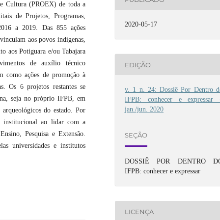
o e Cultura (PROEX) de toda a
tais de Projetos, Programas,
2020-05-17
 2016 a 2019. Das 855 ações
e vinculam aos povos indígenas,
to aos Potiguara e/ou Tabajara
imentos de auxílio técnico
EDIÇÃO
bem como ações de promoção à
s. Os 6 projetos restantes se
v. 1 n. 24: Dossiê Por Dentro d
ena, seja no próprio IFPB, em
IFPB: conhecer e expressar 
jan./jun. 2020
 arqueológicos do estado. Por
institucional ao lidar com a
 Ensino, Pesquisa e Extensão.
SEÇÃO
as universidades e institutos
DOSSIÊ POR DENTRO D
IFPB: conhecer e expressar
LICENÇA