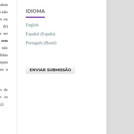
podem
IDIOMA
s não
io ou
English
 (b)
e ser
Español (España)
)
sem
Português (Brasil)
s não
didas
injam
que a
ENVIAR SUBMISSÃO
es de
em os
ui
).