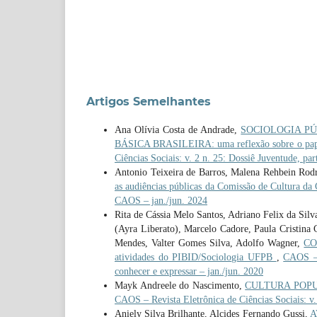
Artigos Semelhantes
Ana Olívia Costa de Andrade,
SOCIOLOGIA P
BÁSICA BRASILEIRA: uma reflexão sobre o papel 
Ciências Sociais: v. 2 n. 25: Dossiê Juventude, par
Antonio Teixeira de Barros, Malena Rehbein Rodr
as audiências públicas da Comissão de Cultura d
CAOS – jan./jun. 2024
Rita de Cássia Melo Santos, Adriano Felix da Sil
(Ayra Liberato), Marcelo Cadore, Paula Cristina
Mendes, Valter Gomes Silva, Adolfo Wagner,
CO
atividades do PIBID/Sociologia UFPB
,
CAOS – 
conhecer e expressar – jan./jun. 2020
Mayk Andreele do Nascimento,
CULTURA POPULA
CAOS – Revista Eletrônica de Ciências Sociais: v.
Aniely Silva Brilhante, Alcides Fernando Gussi,
A