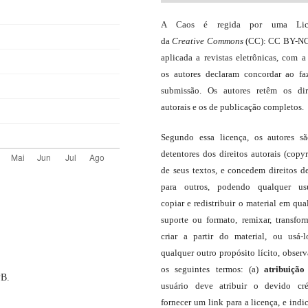
A Caos é regida por uma Lic
da
Creative Commons
(CC): CC BY-NC
aplicada a revistas eletrônicas, com a
os autores declaram concordar ao fa
submissão. Os autores retêm os dir
autorais e os de publicação completos.
Segundo essa licença, os autores s
detentores dos direitos autorais (copyr
de seus textos, e concedem direitos d
para outros, podendo qualquer us
copiar e redistribuir o material em qua
suporte ou formato, remixar, transfor
criar a partir do material, ou usá-
qualquer outro propósito lícito, obser
os seguintes termos: (a)
atribuição
PB.
usuário deve atribuir o devido cré
fornecer um link para a licença, e indic