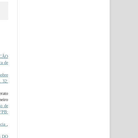
AÇÃO
ca de
obre
. 32:
erato
neiro
o de
IFPB:
ncia
,
S DO