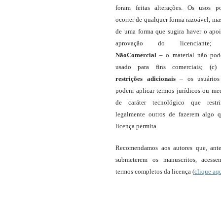
foram feitas alterações. Os usos 
ocorrer de qualquer forma razoável, ma
de uma forma que sugira haver o apo
aprovação do licenciante;
NãoComercial
– o material não pod
usado para fins comerciais; (c
restrições adicionais
– os usuário
podem aplicar termos jurídicos ou me
de caráter tecnológico que restr
legalmente outros de fazerem algo 
licença permita.
Recomendamos aos autores que, ant
submeterem os manuscritos, acess
termos completos da licença (
clique aq