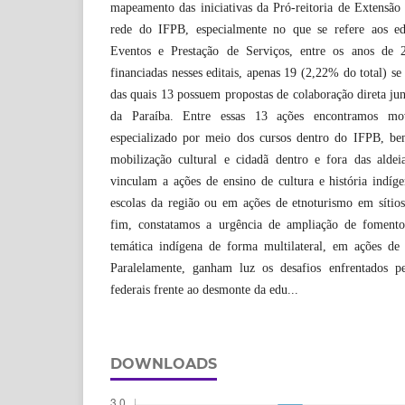
mapeamento das iniciativas da Pró-reitoria de Extensã
rede do IFPB, especialmente no que se refere aos edi
Eventos e Prestação de Serviços, entre os anos de
financiadas nesses editais, apenas 19 (2,22% do total) s
das quais 13 possuem propostas de colaboração direta jun
da Paraíba. Entre essas 13 ações encontramos mov
especializado por meio dos cursos dentro do IFPB, 
mobilização cultural e cidadã dentro e fora das aldeia
vinculam a ações de ensino de cultura e história indíg
escolas da região ou em ações de etnoturismo em sítios
fim, constatamos a urgência de ampliação de fomento 
temática indígena de forma multilateral, em ações de
Paralelamente, ganham luz os desafios enfrentados pel
federais frente ao desmonte da edu...
DOWNLOADS