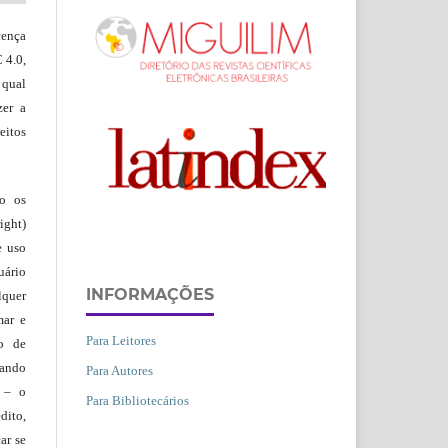
ença
 4.0,
 qual
zer a
eitos
ão os
ight)
e uso
uário
INFORMAÇÕES
lquer
mar e
Para Leitores
lo de
vando
Para Autores
– o
Para Bibliotecários
dito,
ar se