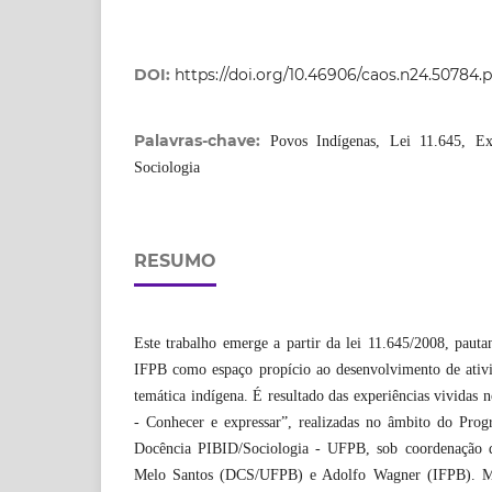
DOI:
https://doi.org/10.46906/caos.n24.50784.
Palavras-chave:
Povos Indígenas, Lei 11.645, Ex
Sociologia
RESUMO
Este trabalho emerge a partir da lei 11.645/2008, pauta
IFPB como espaço propício ao desenvolvimento de ativi
temática indígena. É resultado das experiências vividas 
- Conhecer e expressar”, realizadas no âmbito do Prog
Docência PIBID/Sociologia - UFPB, sob coordenação do
Melo Santos (DCS/UFPB) e Adolfo Wagner (IFPB). Me