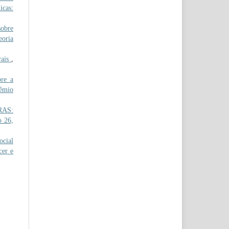
icas:
obre
eoria
rais
,
re a
rêmio
RAS:
o 26,
cial
cer e