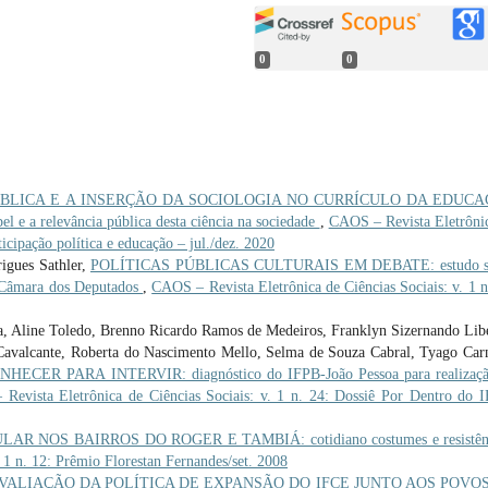
0
0
ÚBLICA E A INSERÇÃO DA SOCIOLOGIA NO CURRÍCULO DA EDUC
e a relevância pública desta ciência na sociedade
,
CAOS – Revista Eletrôni
ticipação política e educação – jul./dez. 2020
igues Sathler,
POLÍTICAS PÚBLICAS CULTURAIS EM DEBATE: estudo s
a Câmara dos Deputados
,
CAOS – Revista Eletrônica de Ciências Sociais: v. 1 n
va, Aline Toledo, Brenno Ricardo Ramos de Medeiros, Franklyn Sizernando Lib
 Cavalcante, Roberta do Nascimento Mello, Selma de Souza Cabral, Tyago Car
NHECER PARA INTERVIR: diagnóstico do IFPB-João Pessoa para realizaçã
Revista Eletrônica de Ciências Sociais: v. 1 n. 24: Dossiê Por Dentro do 
R NOS BAIRROS DO ROGER E TAMBIÁ: cotidiano costumes e resistê
 1 n. 12: Prêmio Florestan Fernandes/set. 2008
VALIAÇÃO DA POLÍTICA DE EXPANSÃO DO IFCE JUNTO AOS POVO