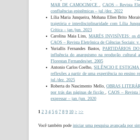
MAR DE CAMOCIM/CE
,
CAOS – Revista Eletr
confluências epistêmicas – jul./dez. 2022
Lília Maria Junqueira, Mohana Ellen Brito Morai
trajetória e interdisciplinaridade com Lília Junq
Crítica – jan./jun. 2023
Carolina Maia Lins,
MARÉS INVISÍVEIS: os dire
CAOS – Revista Eletrônica de Ciências Sociais: v
Yuriallis Fernandes Bastos,
PARTIDÁRIOS DO
influência do anarquismo na produção cultural
Florestan Fernandes/set. 2005
Antonio Carlos Coelho,
SILÊNCIO E ESTIGMA
reflexões a partir de uma experiência no ensino r
jul./dez. 2025
Roberta do Nascimento Mello,
OBRAS LITERÁRI
por trás das páginas de ficção
,
CAOS – Revista E
expressar – jan./jun. 2020
1
2
3
4
5
6
7
8
9
10
>
>>
Você também pode
iniciar uma pesquisa avançada por sim