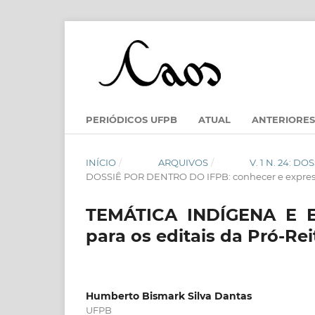
PERIÓDICOS UFPB
ATUAL
ANTERIORES
INÍCIO
/
ARQUIVOS
/
V. 1 N. 24: 
DOSSIÊ POR DENTRO DO IFPB: conhecer e expres
TEMÁTICA INDÍGENA E E
para os editais da Pró-Re
Humberto Bismark Silva Dantas
UFPB