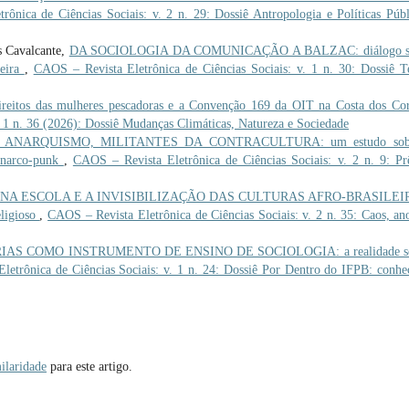
ônica de Ciências Sociais: v. 2 n. 29: Dossiê Antropologia e Políticas Públ
s Cavalcante,
DA SOCIOLOGIA DA COMUNICAÇÃO A BALZAC: diálogo s
ueira
,
CAOS – Revista Eletrônica de Ciências Sociais: v. 1 n. 30: Dossiê T
itos das mulheres pescadoras e a Convenção 169 da OIT na Costa dos Co
. 1 n. 36 (2026): Dossiê Mudanças Climáticas, Natureza e Sociedade
 ANARQUISMO, MILITANTES DA CONTRACULTURA: um estudo sob
 anarco-punk
,
CAOS – Revista Eletrônica de Ciências Sociais: v. 2 n. 9: P
 NA ESCOLA E A INVISIBILIZAÇÃO DAS CULTURAS AFRO-BRASILEI
eligioso
,
CAOS – Revista Eletrônica de Ciências Sociais: v. 2 n. 35: Caos, an
AS COMO INSTRUMENTO DE ENSINO DE SOCIOLOGIA: a realidade so
letrônica de Ciências Sociais: v. 1 n. 24: Dossiê Por Dentro do IFPB: conhe
ilaridade
para este artigo.