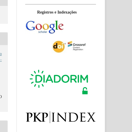
Registros e Indexações
o
–
O