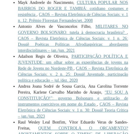
Mayk Andreele do Nascimento,
CULTURA POPULAR NOS
BAIRROS DO ROGER E TAMBIÁ: cotidiano costumes e
resistência
,
CAOS – Revista Eletrônica de Ciências Sociais: v. 1
n. 12: Prêmio Florestan Fernandes/set. 2008
Antonio Alves de Vasconcelos Filho,
MILITARES NO
GOVERNO BOLSONARO: tutela à democracia brasileira?
,
CAOS – Revista Eletrônica de Ciências Sociais: v. 1 n. 26:
Dossiê Poéticas Políticas Afrodiaspóricas: abordagens
interdisciplinares – jan./jun. 2021
Adailson Regis de Oliveira,
PARTICIPAÇÃO POLÍTICA E
JUVENTUDE: um olhar sobre as experiências de jovens na
Rede de Jovens no Nordeste-PB
,
CAOS – Revista Eletrônica de
Ciências Sociais: v. 2 n. 25: Dossiê Juventude, participação
política e educação – jul./dez. 2020
Andrea Joana Sodré de Sousa Garcia, Ana Carolina Torrente
Pereira, Karlene Carvalho Marinho de Araujo,
“EU SOU A
CONSTITUIÇÃO!”: governo Bolsonaro e utilização de
instrumentos coercitivos em nome do Estado
,
CAOS – Revista
Eletrônica de Ciências Sociais: v. 1 n. 30: Dossiê Teoria Crítica
– jan./jun. 2023
Raul Wesley Leal Bonfim, Vítor Eduardo Veras de Sandes-
Freitas,
QUEM CONTROLA O ORÇAMENTO?