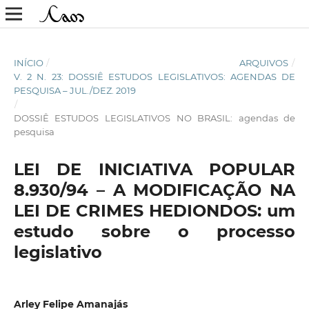
INÍCIO
/
ARQUIVOS
/
V. 2 N. 23: DOSSIÊ ESTUDOS LEGISLATIVOS: AGENDAS DE
PESQUISA – JUL./DEZ. 2019
/
DOSSIÊ ESTUDOS LEGISLATIVOS NO BRASIL: agendas de
pesquisa
LEI DE INICIATIVA POPULAR
8.930/94 – A MODIFICAÇÃO NA
LEI DE CRIMES HEDIONDOS: um
estudo sobre o processo
legislativo
Arley Felipe Amanajás