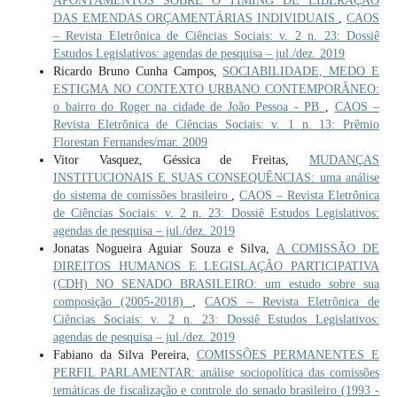
APONTAMENTOS SOBRE O TIMING DE LIBERAÇÃO
DAS EMENDAS ORÇAMENTÁRIAS INDIVIDUAIS
,
CAOS
– Revista Eletrônica de Ciências Sociais: v. 2 n. 23: Dossiê
Estudos Legislativos: agendas de pesquisa – jul./dez. 2019
Ricardo Bruno Cunha Campos,
SOCIABILIDADE, MEDO E
ESTIGMA NO CONTEXTO URBANO CONTEMPORÂNEO:
o bairro do Roger na cidade de João Pessoa - PB
,
CAOS –
Revista Eletrônica de Ciências Sociais: v. 1 n. 13: Prêmio
Florestan Fernandes/mar. 2009
Vitor Vasquez, Géssica de Freitas,
MUDANÇAS
INSTITUCIONAIS E SUAS CONSEQUÊNCIAS: uma análise
do sistema de comissões brasileiro
,
CAOS – Revista Eletrônica
de Ciências Sociais: v. 2 n. 23: Dossiê Estudos Legislativos:
agendas de pesquisa – jul./dez. 2019
Jonatas Nogueira Aguiar Souza e Silva,
A COMISSÃO DE
DIREITOS HUMANOS E LEGISLAÇÃO PARTICIPATIVA
(CDH) NO SENADO BRASILEIRO: um estudo sobre sua
composição (2005-2018)
,
CAOS – Revista Eletrônica de
Ciências Sociais: v. 2 n. 23: Dossiê Estudos Legislativos:
agendas de pesquisa – jul./dez. 2019
Fabiano da Silva Pereira,
COMISSÕES PERMANENTES E
PERFIL PARLAMENTAR: análise sociopolítica das comissões
temáticas de fiscalização e controle do senado brasileiro (1993 -