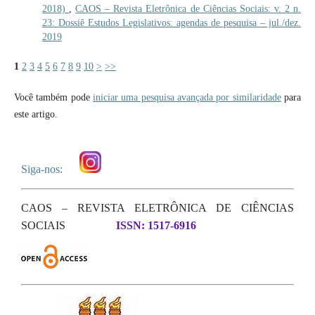
2018)
,
CAOS – Revista Eletrônica de Ciências Sociais: v. 2 n.
23: Dossiê Estudos Legislativos: agendas de pesquisa – jul./dez.
2019
1
2
3
4
5
6
7
8
9
10
>
>>
Você também pode
iniciar uma pesquisa avançada por similaridade
para
este artigo.
Siga-nos:
CAOS – REVISTA ELETRÔNICA DE CIÊNCIAS
SOCIAIS
ISSN: 1517-6916