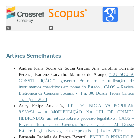
0
0
Artigos Semelhantes
Andrea Joana Sodré de Sousa Garcia, Ana Carolina Torrente
Pereira, Karlene Carvalho Marinho de Araujo,
“EU SOU A
CONSTITUIÇÃO!”: governo Bolsonaro e utilização de
instrumentos coercitivos em nome do Estado
,
CAOS – Revista
Eletrônica de Ciências Sociais: v. 1 n. 30: Dossiê Teoria Crítica
– jan./jun. 2023
Arley Felipe Amanajás,
LEI DE INICIATIVA POPULAR
8.930/94 – A MODIFICAÇÃO NA LEI DE CRIMES
HEDIONDOS: um estudo sobre o processo legislativo
,
CAOS –
Revista Eletrônica de Ciências Sociais: v. 2 n. 23: Dossiê
Estudos Legislativos: agendas de pesquisa – jul./dez. 2019
Fernanda Daniella de França Bezerril,
ENTRE O PRIVADO E