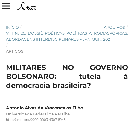
INÍCIO
/
ARQUIVOS
/
V. 1 N. 26: DOSSIÊ POÉTICAS POLÍTICAS AFRODIASPÓRICAS:
ABORDAGENS INTERDISCIPLINARES – JAN./JUN. 2021
/
ARTIGOS
MILITARES NO GOVERNO
BOLSONARO: tutela à
democracia brasileira?
Antonio Alves de Vasconcelos Filho
Universidade Federal da Paraíba
https://orcid.org/0000-0003-4307-8943