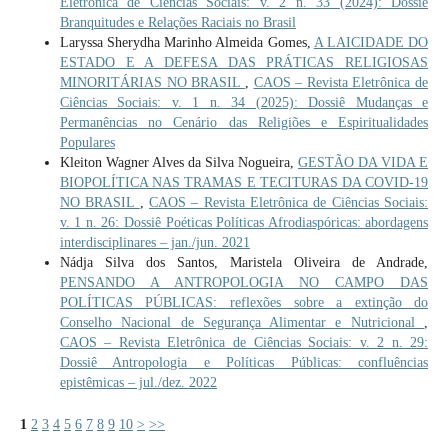
Eletrônica de Ciências Sociais: v. 2 n. 33 (2024): Dossiê
Branquitudes e Relações Raciais no Brasil
Laryssa Sherydha Marinho Almeida Gomes,
A LAICIDADE DO
ESTADO E A DEFESA DAS PRÁTICAS RELIGIOSAS
MINORITÁRIAS NO BRASIL
,
CAOS – Revista Eletrônica de
Ciências Sociais: v. 1 n. 34 (2025): Dossiê Mudanças e
Permanências no Cenário das Religiões e Espiritualidades
Populares
Kleiton Wagner Alves da Silva Nogueira,
GESTÃO DA VIDA E
BIOPOLÍTICA NAS TRAMAS E TECITURAS DA COVID-19
NO BRASIL
,
CAOS – Revista Eletrônica de Ciências Sociais:
v. 1 n. 26: Dossiê Poéticas Políticas Afrodiaspóricas: abordagens
interdisciplinares – jan./jun. 2021
Nádja Silva dos Santos, Maristela Oliveira de Andrade,
PENSANDO A ANTROPOLOGIA NO CAMPO DAS
POLÍTICAS PÚBLICAS: reflexões sobre a extinção do
Conselho Nacional de Segurança Alimentar e Nutricional
,
CAOS – Revista Eletrônica de Ciências Sociais: v. 2 n. 29:
Dossiê Antropologia e Políticas Públicas: confluências
epistêmicas – jul./dez. 2022
1
2
3
4
5
6
7
8
9
10
>
>>