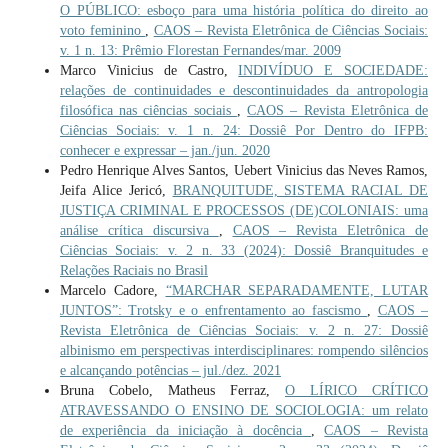
O PÚBLICO: esboço para uma história política do direito ao
voto feminino
,
CAOS – Revista Eletrônica de Ciências Sociais:
v. 1 n. 13: Prêmio Florestan Fernandes/mar. 2009
Marco Vinicius de Castro,
INDIVÍDUO E SOCIEDADE:
relações de continuidades e descontinuidades da antropologia
filosófica nas ciências sociais
,
CAOS – Revista Eletrônica de
Ciências Sociais: v. 1 n. 24: Dossiê Por Dentro do IFPB:
conhecer e expressar – jan./jun. 2020
Pedro Henrique Alves Santos, Uebert Vinicius das Neves Ramos,
Jeifa Alice Jericó,
BRANQUITUDE, SISTEMA RACIAL DE
JUSTIÇA CRIMINAL E PROCESSOS (DE)COLONIAIS: uma
análise crítica discursiva
,
CAOS – Revista Eletrônica de
Ciências Sociais: v. 2 n. 33 (2024): Dossiê Branquitudes e
Relações Raciais no Brasil
Marcelo Cadore,
“MARCHAR SEPARADAMENTE, LUTAR
JUNTOS”: Trotsky e o enfrentamento ao fascismo
,
CAOS –
Revista Eletrônica de Ciências Sociais: v. 2 n. 27: Dossiê
albinismo em perspectivas interdisciplinares: rompendo silêncios
e alcançando potências – jul./dez. 2021
Bruna Cobelo, Matheus Ferraz,
O LÍRICO CRÍTICO
ATRAVESSANDO O ENSINO DE SOCIOLOGIA: um relato
de experiência da iniciação à docência
,
CAOS – Revista