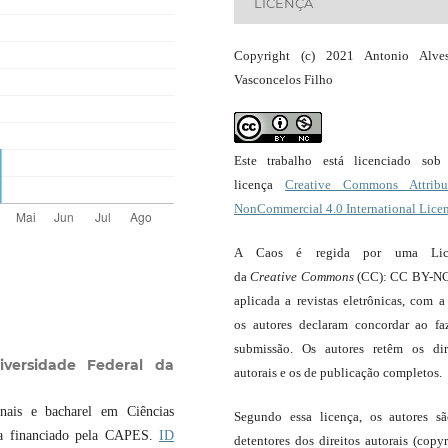
LICENÇA
Copyright (c) 2021 Antonio Alve
Vasconcelos Filho
Este trabalho está licenciado so
licença
Creative Commons Attribut
NonCommercial 4.0 International Lice
A Caos é regida por uma Lic
da
Creative Commons
(CC): CC BY-NC
aplicada a revistas eletrônicas, com a
os autores declaram concordar ao fa
submissão. Os autores retêm os dir
iversidade Federal da
autorais e os de publicação completos.
onais e bacharel em Ciências
Segundo essa licença, os autores s
sta financiado pela CAPES.
ID
detentores dos direitos autorais (copyr