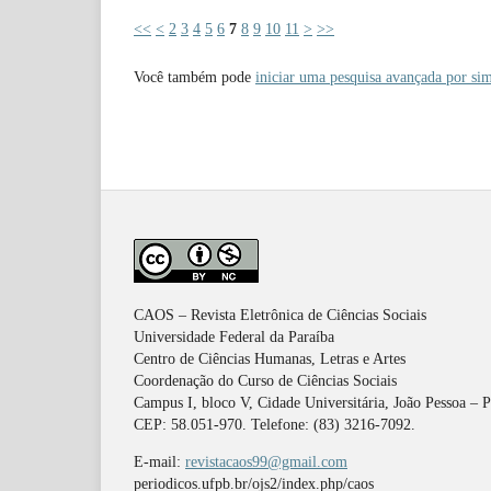
<<
<
2
3
4
5
6
7
8
9
10
11
>
>>
Você também pode
iniciar uma pesquisa avançada por sim
CAOS – Revista Eletrônica de Ciências Sociais
Universidade Federal da Paraíba
Centro de Ciências Humanas, Letras e Artes
Coordenação do Curso de Ciências Sociais
Campus I, bloco V, Cidade Universitária, João Pessoa – 
CEP: 58.051-970. Telefone: (83) 3216-7092.
E-mail:
revistacaos99@gmail.com
periodicos.ufpb.br/ojs2/index.php/caos