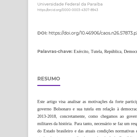
Universidade Federal da Paraíba
https://orcid.org/0000-0003-4307-8943
DOI:
https://doi.org/10.46906/caos.n26.57873.
Palavras-chave:
Exército, Tutela, República, Democ
RESUMO
Este artigo visa analisar as motivações da forte partic
governo Bolsonaro e sua tutela em relação à democraci
2013-2018, concretamente, como chegamos ao gov
militares da história. Para tanto, necessário se faz um re
do Estado brasileiro e das atuais condições normativas