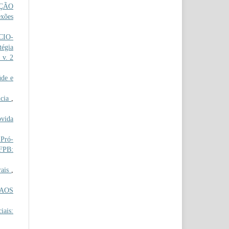
AÇÃO
exões
CIO-
égia
 v. 2
de e
ncia
,
ovida
Pró-
IFPB:
rais
,
AOS
iais: