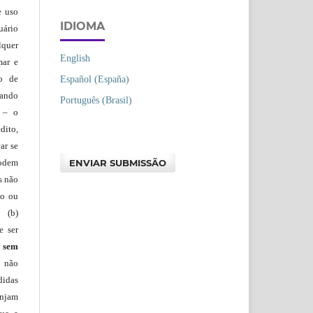
e uso
IDIOMA
uário
lquer
English
mar e
lo de
Español (España)
vando
Português (Brasil)
– o
dito,
ar se
ENVIAR SUBMISSÃO
podem
s não
io ou
 (b)
e ser
)
sem
s não
didas
injam