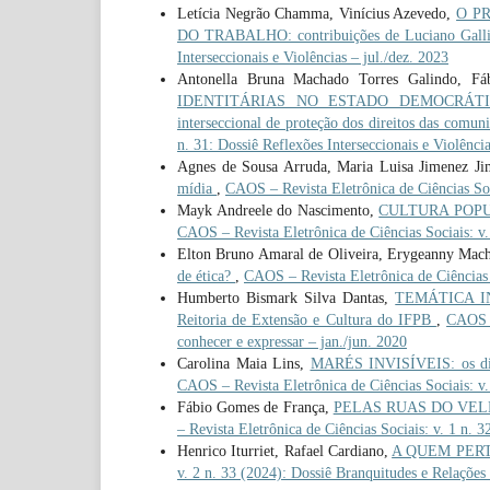
Letícia Negrão Chamma, Vinícius Azevedo,
O P
DO TRABALHO: contribuições de Luciano Gall
Interseccionais e Violências – jul./dez. 2023
Antonella Bruna Machado Torres Galindo, Fá
IDENTITÁRIAS NO ESTADO DEMOCRÁTICO DE 
interseccional de proteção dos direitos das co
n. 31: Dossiê Reflexões Interseccionais e Violência
Agnes de Sousa Arruda, Maria Luisa Jimenez Jim
mídia
,
CAOS – Revista Eletrônica de Ciências Soci
Mayk Andreele do Nascimento,
CULTURA POPULA
CAOS – Revista Eletrônica de Ciências Sociais: v.
Elton Bruno Amaral de Oliveira, Erygeanny Mach
de ética?
,
CAOS – Revista Eletrônica de Ciências S
Humberto Bismark Silva Dantas,
TEMÁTICA IN
Reitoria de Extensão e Cultura do IFPB
,
CAOS –
conhecer e expressar – jan./jun. 2020
Carolina Maia Lins,
MARÉS INVISÍVEIS: os dire
CAOS – Revista Eletrônica de Ciências Sociais: v
Fábio Gomes de França,
PELAS RUAS DO VELHO M
– Revista Eletrônica de Ciências Sociais: v. 1 n. 
Henrico Iturriet, Rafael Cardiano,
A QUEM PER
v. 2 n. 33 (2024): Dossiê Branquitudes e Relações 