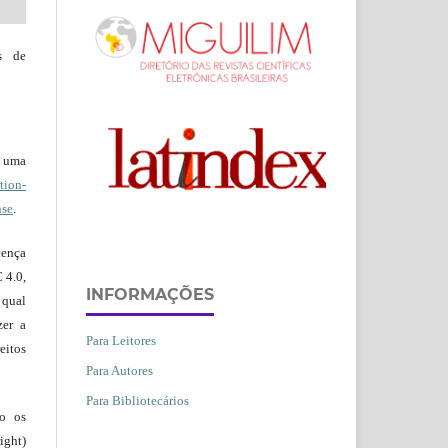
s de
b uma
ion-
nse
.
ença
 4.0,
INFORMAÇÕES
 qual
zer a
Para Leitores
eitos
Para Autores
Para Bibliotecários
ão os
ight)