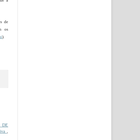
que a
es de
em os
ui
).
S DE
iva
,