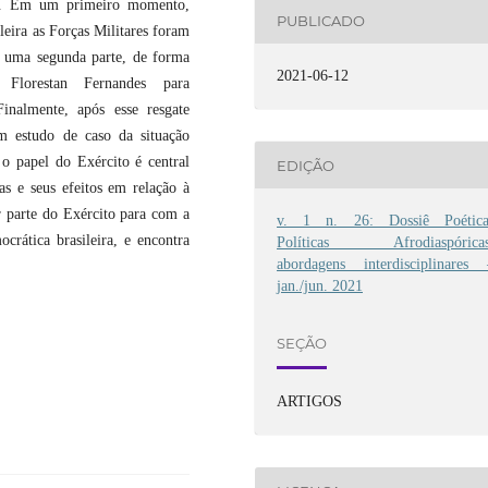
ca. Em um primeiro momento,
PUBLICADO
eira as Forças Militares foram
Em uma segunda parte, de forma
2021-06-12
r Florestan Fernandes para
inalmente, após esse resgate
um estudo de caso da situação
 o papel do Exército é central
EDIÇÃO
as e seus efeitos em relação à
r parte do Exército para com a
v. 1 n. 26: Dossiê Poética
crática brasileira, e encontra
Políticas Afrodiaspóricas
abordagens interdisciplinares 
jan./jun. 2021
SEÇÃO
ARTIGOS