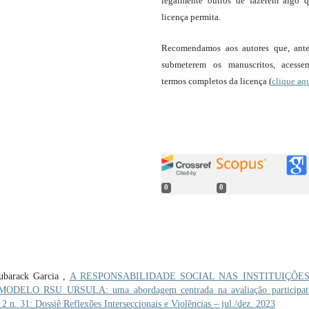
legalmente outros de fazerem algo 
licença permita.
Recomendamos aos autores que, ant
submeterem os manuscritos, acess
termos completos da licença (
clique aq
0
0
ubarack Garcia ,
A RESPONSABILIDADE SOCIAL NAS INSTITUIÇÕE
LO RSU URSULA: uma abordagem centrada na avaliação participat
2 n. 31: Dossiê Reflexões Interseccionais e Violências – jul./dez. 2023