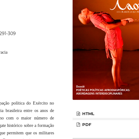
p291-309
racia
ipação política do Exército no
a brasileira entre os anos de
HTML
erno com o maior número de
PDF
sgate histórico sobre a formação
 que permitem que os militares