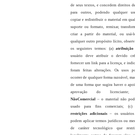
de seus textos, e concedem direitos d
para outros, podendo qualquer us
copiar e redistribuir o material em qua
suporte ou formato, remixar, transfor
criar a partir do material, ou usá-
qualquer outro propósito lícito, obser
os seguintes termos: (a)
atribuição
usuário deve atribuir o devido cré
fornecer um link para a licença, e indic
foram feitas alterações. Os usos 
ocorrer de qualquer forma razoável, ma
de uma forma que sugira haver o apo
aprovação do licenciante;
NãoComercial
– o material não pod
usado para fins comerciais; (c
restrições adicionais
– os usuário
podem aplicar termos jurídicos ou me
de caráter tecnológico que restr