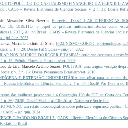
ROJETO POLÍTICO DO CAPITALISMO FINANCEIRO E A FLEXIBILIZ
ino
,
CAOS – Revista Eletrônica de Ciências Sociais: v. 2 n. 31: Dossiê Refl
bio Alexandre Silva Bezerra,
Entrevista Dossiê | AS DIFERENÇAS SO
DIREITO: o papel de práticas antidiscriminatórias como estrat
munidades LGBTQIA+ no Brasil
,
CAOS – Revista Eletrônica de Ciências Sociais:
s – jul./dez. 2023
enez, Marcelle Jacinto da Silva,
FEMINISMO GORDO: epistemologias, saú
ais: v. 1 n. 28: Dossiê Fat Studies – jan./jun. 2022
R NOS BAIRROS DO ROGER E TAMBIÁ: cotidiano costumes e resistê
 1 n. 12: Prêmio Florestan Fernandes/set. 2008
ado de Lira, Marcelo Avelino Soares,
POLÍTICA: uma trágica vocação despr
ociais: v. 3 n. 16: Dossiê Pensamento Brasileiro/set. 2010
DÍGENA E EXTENSÃO UNIVERSITÁRIA: um olhar para os editais da 
 Revista Eletrônica de Ciências Sociais: v. 1 n. 24: Dossiê Por Dentro do 
itos das mulheres pescadoras e a Convenção 169 da OIT na Costa dos Co
. 1 n. 36 (2026): Dossiê Mudanças Climáticas, Natureza e Sociedade
UNDO: um relato fotoetnográfico sobre pobreza e segurança pública
,
C
32: CAOS – jan./jun. 2024
TENCE O PARDO NO BRASIL?
,
CAOS – Revista Eletrônica de Ciências Soc
Raciais no Brasil