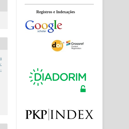
Registros e Indexações
s
:
–