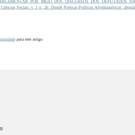
ARLAMENTAR POR MEIO DOS DISCURSOS DOS DEPUTADOS NA 
iências Sociais: v. 1 n. 26: Dossiê Poéticas Políticas Afrodiaspóricas: abord
ilaridade
para este artigo.
PB