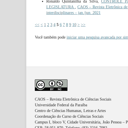
Ronaldo Quintanilha da Silva,
CONTROLE P
LEGISLATURA
,
CAOS – Revista Eletrônica de C
interdisciplinares – jan./jun. 2021
<<
<
1
2
3
4
5
6
7
8
9
10
>
>>
Você também pode
iniciar uma pesquisa avançada por sim
CAOS – Revista Eletrônica de Ciências Sociais
Universidade Federal da Paraíba
Centro de Ciências Humanas, Letras e Artes
Coordenação do Curso de Ciências Sociais
Campus I, bloco V, Cidade Universitária, João Pessoa – 
CEP: 58.051-970. Telefone: (83) 3216-7092.