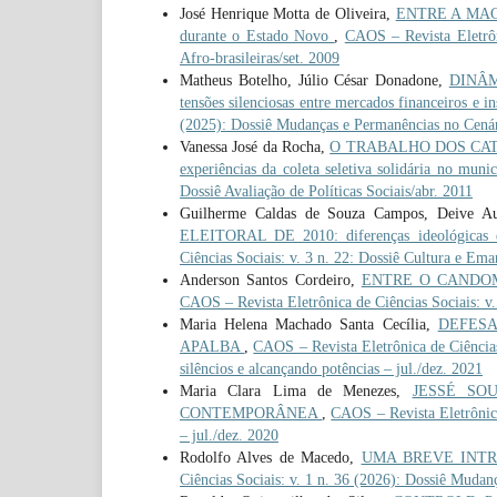
José Henrique Motta de Oliveira,
ENTRE A MACUM
durante o Estado Novo
,
CAOS – Revista Eletrôni
Afro-brasileiras/set. 2009
Matheus Botelho, Júlio César Donadone,
DINÂM
tensões silenciosas entre mercados financeiros e i
(2025): Dossiê Mudanças e Permanências no Cenári
Vanessa José da Rocha,
O TRABALHO DOS CATA
experiências da coleta seletiva solidária no mun
Dossiê Avaliação de Políticas Sociais/abr. 2011
Guilherme Caldas de Souza Campos, Deive Au
ELEITORAL DE 2010: diferenças ideológicas en
Ciências Sociais: v. 3 n. 22: Dossiê Cultura e Em
Anderson Santos Cordeiro,
ENTRE O CANDOMBLÉ
CAOS – Revista Eletrônica de Ciências Sociais: v. 
Maria Helena Machado Santa Cecília,
DEFESA
APALBA
,
CAOS – Revista Eletrônica de Ciências
silêncios e alcançando potências – jul./dez. 2021
Maria Clara Lima de Menezes,
JESSÉ SO
CONTEMPORÂNEA
,
CAOS – Revista Eletrônica 
– jul./dez. 2020
Rodolfo Alves de Macedo,
UMA BREVE INT
Ciências Sociais: v. 1 n. 36 (2026): Dossiê Mudan