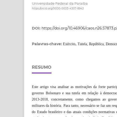
Universidade Federal da Paraíba
https://orcid.org/0000-0003-4307-8943
DOI:
https://doi.org/10.46906/caos.n26.57873.
Palavras-chave:
Exército, Tutela, República, Democ
RESUMO
Este artigo visa analisar as motivações da forte partic
governo Bolsonaro e sua tutela em relação à democraci
2013-2018, concretamente, como chegamos ao gov
militares da história. Para tanto, necessário se faz um re
do Estado brasileiro e das atuais condições normativas