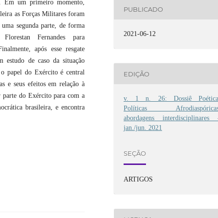
ca. Em um primeiro momento,
PUBLICADO
eira as Forças Militares foram
Em uma segunda parte, de forma
2021-06-12
r Florestan Fernandes para
inalmente, após esse resgate
um estudo de caso da situação
 o papel do Exército é central
EDIÇÃO
as e seus efeitos em relação à
r parte do Exército para com a
v. 1 n. 26: Dossiê Poética
crática brasileira, e encontra
Políticas Afrodiaspóricas
abordagens interdisciplinares 
jan./jun. 2021
SEÇÃO
ARTIGOS