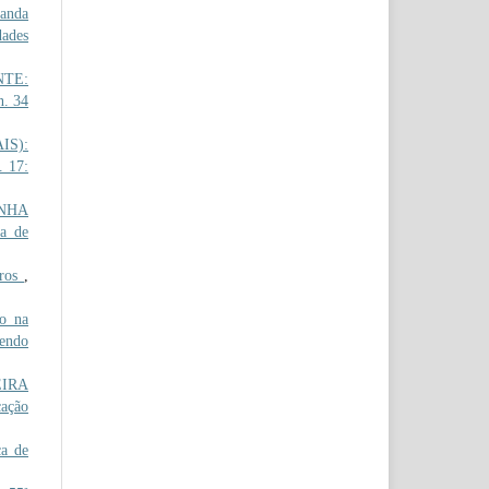
anda
dades
NTE:
n. 34
IS):
. 17:
NHA
a de
iros
,
o na
pendo
IRA
cação
ca de