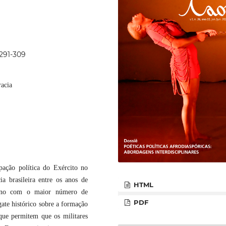
p291-309
racia
ipação política do Exército no
a brasileira entre os anos de
HTML
erno com o maior número de
PDF
sgate histórico sobre a formação
 que permitem que os militares