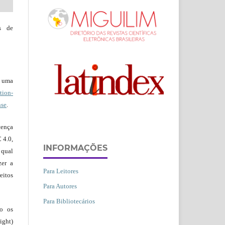
s de
b uma
ion-
nse
.
ença
 4.0,
INFORMAÇÕES
 qual
zer a
Para Leitores
eitos
Para Autores
Para Bibliotecários
ão os
ight)