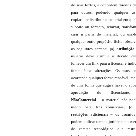
de seus textos, e concedem direitos d
para outros, podendo qualquer us
copiar e redistribuir o material em qua
suporte ou formato, remixar, transfor
criar a partir do material, ou usá-
qualquer outro propósito lícito, obser
os seguintes termos: (a)
atribuição
usuário deve atribuir o devido cré
fornecer um link para a licença, e indic
foram feitas alterações. Os usos 
ocorrer de qualquer forma razoável, ma
de uma forma que sugira haver o apo
aprovação do licenciante;
NãoComercial
– o material não pod
usado para fins comerciais; (c
restrições adicionais
– os usuário
podem aplicar termos jurídicos ou me
de caráter tecnológico que restr