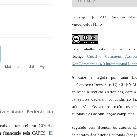
LICENÇA
Copyright (c) 2021 Antonio Alve
Vasconcelos Filho
Este trabalho está licenciado so
licença
Creative Commons Attribut
NonCommercial 4.0 International Lice
A Caos é regida por uma Lic
da
Creative Commons
(CC): CC BY-NC
aplicada a revistas eletrônicas, com a
os autores declaram concordar ao fa
submissão. Os autores retêm os dir
iversidade Federal da
autorais e os de publicação completos.
onais e bacharel em Ciências
Segundo essa licença, os autores s
sta financiado pela CAPES.
ID
detentores dos direitos autorais (copyr