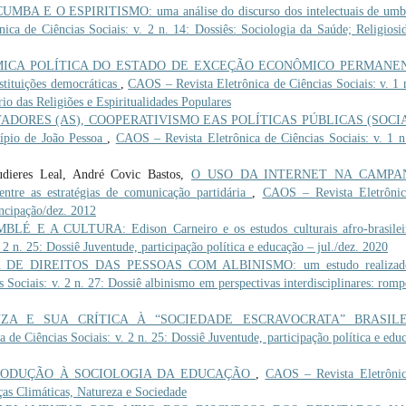
BA E O ESPIRITISMO: uma análise do discurso dos intelectuais de umb
ca de Ciências Sociais: v. 2 n. 14: Dossiês: Sociologia da Saúde; Religiosi
ICA POLÍTICA DO ESTADO DE EXCEÇÃO ECONÔMICO PERMANE
nstituições democráticas
,
CAOS – Revista Eletrônica de Ciências Sociais: v. 1 
o das Religiões e Espiritualidades Populares
DORES (AS), COOPERATIVISMO EAS POLÍTICAS PÚBLICAS (SOCIA
icípio de João Pessoa
,
CAOS – Revista Eletrônica de Ciências Sociais: v. 1 n
dieres Leal, André Covic Bastos,
O USO DA INTERNET NA CAMPA
tre as estratégias de comunicação partidária
,
CAOS – Revista Eletrônic
ancipação/dez. 2012
 E A CULTURA: Edison Carneiro e os estudos culturais afro-brasile
2 n. 25: Dossiê Juventude, participação política e educação – jul./dez. 2020
 DE DIREITOS DAS PESSOAS COM ALBINISMO: um estudo realizad
 Sociais: v. 2 n. 27: Dossiê albinismo em perspectivas interdisciplinares: rom
UZA E SUA CRÍTICA À “SOCIEDADE ESCRAVOCRATA” BRASILE
de Ciências Sociais: v. 2 n. 25: Dossiê Juventude, participação política e edu
RODUÇÃO À SOCIOLOGIA DA EDUCAÇÃO
,
CAOS – Revista Eletrôni
ças Climáticas, Natureza e Sociedade