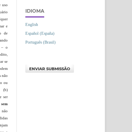
e uso
IDIOMA
uário
lquer
English
mar e
lo de
Español (España)
vando
Português (Brasil)
– o
dito,
ar se
ENVIAR SUBMISSÃO
podem
s não
io ou
 (b)
e ser
)
sem
s não
didas
injam