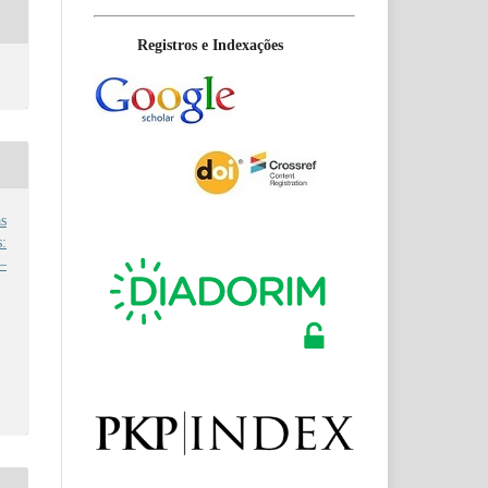
Registros e Indexações
s
:
–