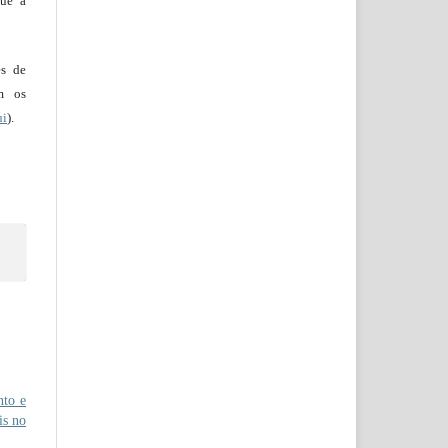
que a
es de
em os
ui
).
nto e
is no