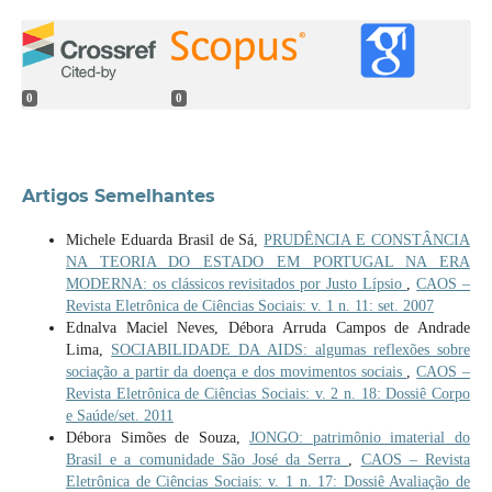
0
0
Artigos Semelhantes
Michele Eduarda Brasil de Sá,
PRUDÊNCIA E CONSTÂNCIA
NA TEORIA DO ESTADO EM PORTUGAL NA ERA
MODERNA: os clássicos revisitados por Justo Lípsio
,
CAOS –
Revista Eletrônica de Ciências Sociais: v. 1 n. 11: set. 2007
Ednalva Maciel Neves, Débora Arruda Campos de Andrade
Lima,
SOCIABILIDADE DA AIDS: algumas reflexões sobre
sociação a partir da doença e dos movimentos sociais
,
CAOS –
Revista Eletrônica de Ciências Sociais: v. 2 n. 18: Dossiê Corpo
e Saúde/set. 2011
Débora Simões de Souza,
JONGO: patrimônio imaterial do
Brasil e a comunidade São José da Serra
,
CAOS – Revista
Eletrônica de Ciências Sociais: v. 1 n. 17: Dossiê Avaliação de