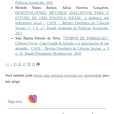
Políticas Sociais/abr. 2011
Michele Nunes Rufino, Alícia Ferreira Gonçalves,
DESENVOLVENDO MÉTODOS AVALIATIVOS PARA O
ESTUDO DE UMA POLÍTICA SOCIAL: a dinâmica dos
indicadores locais
,
CAOS – Revista Eletrônica de Ciências
Sociais: v. 1 n. 17: Dossiê Avaliação de Políticas Sociais/abr.
2011
João Batista Peixoto da Silva,
“TEMPOS DE FORMAÇÃO”:
Gilberto Freyre, Casa Grande & Senzala e as antecipações de um
aprendiz
,
CAOS – Revista Eletrônica de Ciências Sociais: v. 3
n. 16: Dossiê Pensamento Brasileiro/set. 2010
<<
<
15
16
17
18
19
20
Você também pode
iniciar uma pesquisa avançada por similaridade
para
este artigo.
Siga-nos: