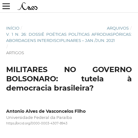
INÍCIO
/
ARQUIVOS
/
V. 1 N. 26: DOSSIÊ POÉTICAS POLÍTICAS AFRODIASPÓRICAS:
ABORDAGENS INTERDISCIPLINARES – JAN./JUN. 2021
/
ARTIGOS
MILITARES NO GOVERNO
BOLSONARO: tutela à
democracia brasileira?
Antonio Alves de Vasconcelos Filho
Universidade Federal da Paraíba
https://orcid.org/0000-0003-4307-8943