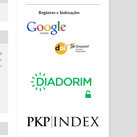
Registros e Indexações
s
:
–