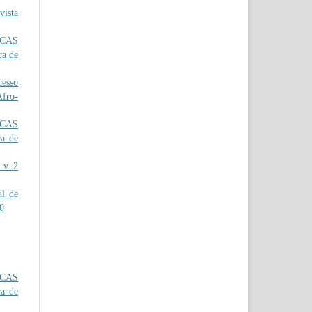
ista
CAS
ca de
cesso
Afro-
ICAS
ca de
 v. 2
l de
00
ICAS
ca de