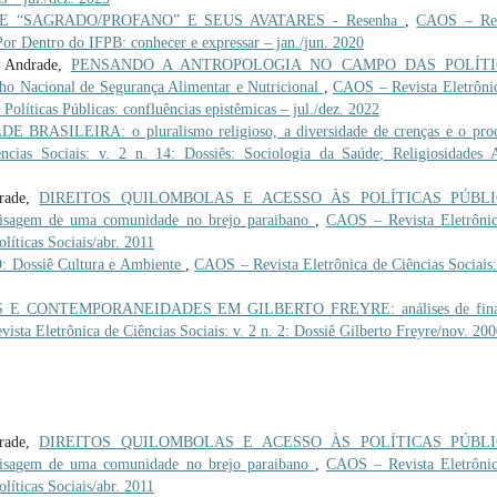
E “SAGRADO/PROFANO” E SEUS AVATARES - Resenha
,
CAOS – Rev
 Por Dentro do IFPB: conhecer e expressar – jan./jun. 2020
e Andrade,
PENSANDO A ANTROPOLOGIA NO CAMPO DAS POLÍTI
ho Nacional de Segurança Alimentar e Nutricional
,
CAOS – Revista Eletrôni
 Políticas Públicas: confluências epistêmicas – jul./dez. 2022
 BRASILEIRA: o pluralismo religioso, a diversidade de crenças e o pro
cias Sociais: v. 2 n. 14: Dossiês: Sociologia da Saúde; Religiosidades 
drade,
DIREITOS QUILOMBOLAS E ACESSO ÀS POLÍTICAS PÚBL
paisagem de uma comunidade no brejo paraibano
,
CAOS – Revista Eletrôni
olíticas Sociais/abr. 2011
ossiê Cultura e Ambiente
,
CAOS – Revista Eletrônica de Ciências Sociais:
E CONTEMPORANEIDADES EM GILBERTO FREYRE: análises de fina
sta Eletrônica de Ciências Sociais: v. 2 n. 2: Dossiê Gilberto Freyre/nov. 20
drade,
DIREITOS QUILOMBOLAS E ACESSO ÀS POLÍTICAS PÚBL
paisagem de uma comunidade no brejo paraibano
,
CAOS – Revista Eletrôni
olíticas Sociais/abr. 2011