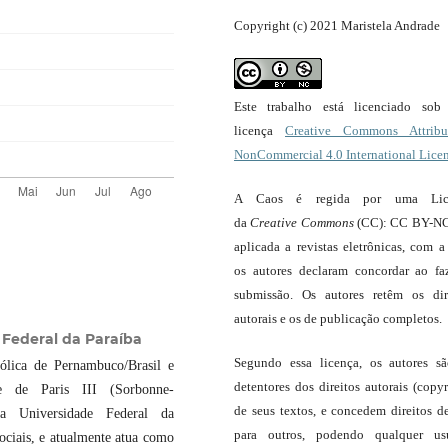
Copyright (c) 2021 Maristela Andrade
Este trabalho está licenciado so
licença
Creative Commons Attribut
NonCommercial 4.0 International Lice
A Caos é regida por uma Lic
da
Creative Commons
(CC): CC BY-NC
aplicada a revistas eletrônicas, com a
os autores declaram concordar ao fa
submissão. Os autores retêm os dir
autorais e os de publicação completos.
 Federal da Paraíba
Segundo essa licença, os autores s
ólica de Pernambuco/Brasil e
detentores dos direitos autorais (copyr
de Paris III (Sorbonne-
de seus textos, e concedem direitos d
 da Universidade Federal da
para outros, podendo qualquer us
ociais, e atualmente atua como