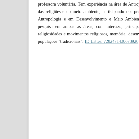
professora voluntária. Tem experiência na área de Antr
das religiões e do meio ambiente, participando dos p
Antropologia e em Desenvolvimento e Meio Ambien
pesquisa em ambas as áreas, com interesse, princip
religiosidades e movimentos religiosos, memória, dese
populações "tradicionais".
ID Lattes: 7202471430678926