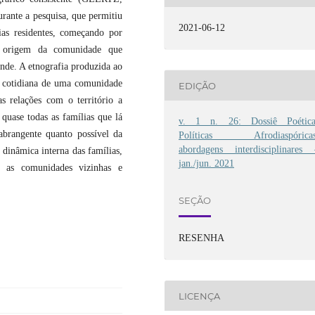
rante a pesquisa, que permitiu
2021-06-12
ias residentes, começando por
 a origem da comunidade que
de. A etnografia produzida ao
da cotidiana de uma comunidade
EDIÇÃO
s relações com o território a
quase todas as famílias que lá
v. 1 n. 26: Dossiê Poética
abrangente quanto possível da
Políticas Afrodiaspóricas
abordagens interdisciplinares 
 dinâmica interna das famílias,
jan./jun. 2021
m as comunidades vizinhas e
SEÇÃO
RESENHA
LICENÇA