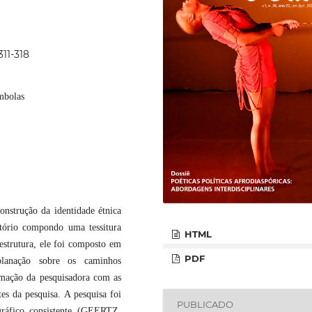
311-318
ombolas
onstrução da identidade étnica
itório compondo uma tessitura
HTML
estrutura, ele foi composto em
PDF
lanação sobre os caminhos
imação da pesquisadora com as
s da pesquisa. A pesquisa foi
PUBLICADO
ráfico consistente (GEERTZ,