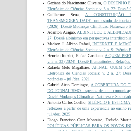
Geziane do Nascimento Oliveira,
O DESENHO E
Eletrônica de Ciências Sociais: v. 3 n. 22: Dossi
Guilherme Sena,
A CONSTITUIÇÃO 
TRANSMODERNIDADE: um estudo de teoria so
(2026): Dossiê Mudanças Climáticas, Natureza e 
Adailton Aragão,
ALBINITUDE E ALBINIDADE: a
27: Dossiê albinismo em perspectivas interdiscipli
Madson J. Albino Rafael,
INTERNET E MEMÓRIA
Eletrônica de Ciências Sociais: v. 2 n. 9: Prêmio 
Henrico Iturriet, Rafael Cardiano,
A QUEM PER
v. 2 n. 33 (2024): Dossiê Branquitudes e Relações 
Rafaela Melo Magalhães,
AFINAL, QUEM SOMOS 
Eletrônica de Ciências Sociais: v. 2 n. 27: Doss
potências – jul./dez. 2021
Gabriel Airto Domingos,
A COBERTURA DO T
DO JORNALISMO: aspectos de uma comunicaçã
Dossiê Mudanças Climáticas, Natureza e Sociedad
Antonio Carlos Coelho,
SILÊNCIO E ESTIGMA
reflexões a partir de uma experiência no ensino r
jul./dez. 2025
Diogo Francisco Cruz Monteiro, Estêvão Martin
POLÍTICAS PÚBLICAS PARA OS POVOS INDÍGENA