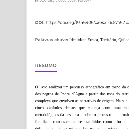
https://orcid.org/0000-0001-7393-3977
DOI:
https://doi.org/10.46906/caos.n26.57467.p
Palavras-chave:
Identidade Étnica, Território, Quil
RESUMO
O livro realizou um percurso etnográfico em torno da c
dos negros de Pedra d’Água a partir dos usos do terr
complexa que envolveu as narrativas de origem. Na sua 
cinco capítulos densos que começa com uma exp
metodológicos da pesquisa e sobre o processo de aprox
famílias e com os moradores escolhidos como informante
definida como um estudo de caso e um estudo etnog