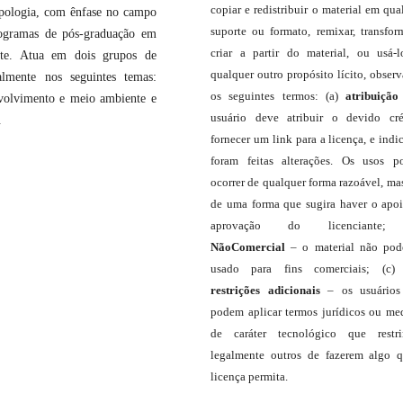
copiar e redistribuir o material em qua
opologia, com ênfase no campo
suporte ou formato, remixar, transfor
rogramas de pós-graduação em
criar a partir do material, ou usá-
te. Atua em dois grupos de
qualquer outro propósito lícito, obser
almente nos seguintes temas:
os seguintes termos: (a)
atribuição
nvolvimento e meio ambiente e
usuário deve atribuir o devido cré
.
fornecer um link para a licença, e indic
foram feitas alterações. Os usos 
ocorrer de qualquer forma razoável, ma
de uma forma que sugira haver o apo
aprovação do licenciante;
NãoComercial
– o material não pod
usado para fins comerciais; (c
restrições adicionais
– os usuário
podem aplicar termos jurídicos ou me
de caráter tecnológico que restr
legalmente outros de fazerem algo 
licença permita.