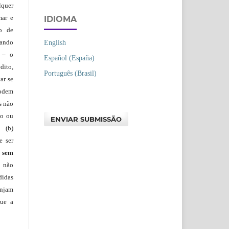
lquer
mar e
IDIOMA
lo de
vando
English
– o
Español (España)
dito,
Português (Brasil)
ar se
podem
s não
io ou
ENVIAR SUBMISSÃO
 (b)
e ser
)
sem
s não
didas
injam
que a