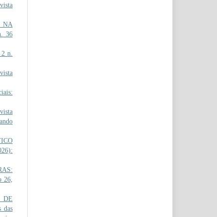
ista
 NA
n. 36
 2 n.
ista
iais:
ista
çando
TICO
026):
RAS:
o 26,
O DE
 das