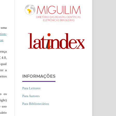
b uma
ion-
nse
.
ença
 4.0,
 qual
zer a
INFORMAÇÕES
eitos
Para Leitores
ão os
Para Autores
ight)
Para Bibliotecários
e uso
uário