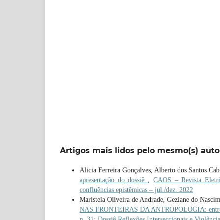
Artigos mais lidos pelo mesmo(s) auto
Alicia Ferreira Gonçalves, Alberto dos Santos Cab
apresentação do dossiê
,
CAOS – Revista Eletrôn
confluências epistêmicas – jul./dez. 2022
Maristela Oliveira de Andrade, Geziane do Nascim
NAS FRONTEIRAS DA ANTROPOLOGIA: entrevis
n. 31: Dossiê Reflexões Interseccionais e Violência