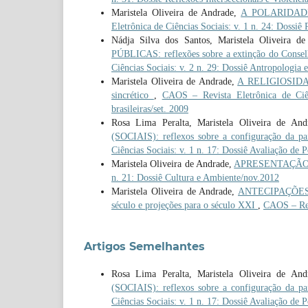
Maristela Oliveira de Andrade,
A POLARIDAD
Eletrônica de Ciências Sociais: v. 1 n. 24: Dossiê
Nádja Silva dos Santos, Maristela Oliveira d
PÚBLICAS: reflexões sobre a extinção do Consel
Ciências Sociais: v. 2 n. 29: Dossiê Antropologia e
Maristela Oliveira de Andrade,
A RELIGIOSIDADE
sincrético
,
CAOS – Revista Eletrônica de Ciên
brasileiras/set. 2009
Rosa Lima Peralta, Maristela Oliveira de An
(SOCIAIS): reflexos sobre a configuração da 
Ciências Sociais: v. 1 n. 17: Dossiê Avaliação de P
Maristela Oliveira de Andrade,
APRESENTAÇÃO: D
n. 21: Dossiê Cultura e Ambiente/nov.2012
Maristela Oliveira de Andrade,
ANTECIPAÇÕES 
século e projeções para o século XXI
,
CAOS – Revi
Artigos Semelhantes
Rosa Lima Peralta, Maristela Oliveira de An
(SOCIAIS): reflexos sobre a configuração da 
Ciências Sociais: v. 1 n. 17: Dossiê Avaliação de P