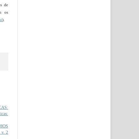
es de
em os
ui
).
CAS:
icas:
NHOS
 v. 2