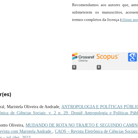
Recomendamos aos autores que, ant
submeterem os manuscritos, acess
termos completos da licença (
clique aq
0
0
r(es)
ral, Maristela Oliveira de Andrade,
ANTROPOLOGIA E POLÍTICAS PÚBLI
ica de Ciências Sociais: v. 2 n. 29: Dossiê Antropologia e Políticas Públ
ento Oliveira,
MUDANDO DE ROTA NO TRAJETO E SEGUINDO CAMI
ta com Maristela Andrade
,
CAOS – Revista Eletrônica de Ciências Sociais:
s – jul./dez. 2023