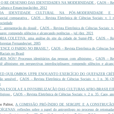
 O RE-DESENHO DAS IDENTIDADES NA MODERNIDADE
,
CAOS – Rev
ê Cultura e Emancipação/dez. 2012
DA IDENTIDADE CULTURAL NA PÓS-MODERNIDADE E
cial comparativa
,
CAOS – Revista Eletrônica de Ciências Sociais: v. 1 
Sociedade
presentação do dossiê
,
CAOS – Revista Eletrônica de Ciências Sociais: v.
nares: rompendo silêncios e alcançando potências – jul./dez. 2021
 COLETIVA: uma análise do site da cidade de Sumé-PB
,
CAOS – Rev
Florestan Fernandes/set. 2005
TENCE O PARDO NO BRASIL?
,
CAOS – Revista Eletrônica de Ciências Soc
Raciais no Brasil
NÓS? Processos identitários das pessoas com albinismo
,
CAOS – Rev
iê albinismo em perspectivas interdisciplinares: rompendo silêncios e alcan
ED QUILOMBOS UFPR ENQUANTO EXERCÍCIO DO QUEFAZER CRÍ
o sensível
,
CAOS – Revista Eletrônica de Ciências Sociais: v. 1 n. 36 (2
e
 NA ESCOLA E A INVISIBILIZAÇÃO DAS CULTURAS AFRO-BRASILEI
eligioso
,
CAOS – Revista Eletrônica de Ciências Sociais: v. 2 n. 35: Caos, an
s Palitot,
A COMISSÃO PRÓ-ÍNDIO DE SERGIPE E A CONSTRUÇÃ
S: reflexões sobre o papel do antropólogo no processo de retomadas