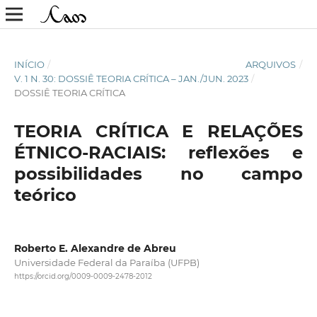
INÍCIO
/
ARQUIVOS
/
V. 1 N. 30: DOSSIÊ TEORIA CRÍTICA – JAN./JUN. 2023
/
DOSSIÊ TEORIA CRÍTICA
TEORIA CRÍTICA E RELAÇÕES
ÉTNICO-RACIAIS: reflexões e
possibilidades no campo
teórico
Roberto E. Alexandre de Abreu
Universidade Federal da Paraíba (UFPB)
https://orcid.org/0009-0009-2478-2012