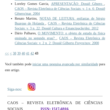
Loreley Gomes Garcia,
APRESENTAÇÃO: Dossiê Gênero
,
CAOS – Revista Eletrônica de Ciências Sociais: v. 1 n. 6: Dossiê
Gênero/mar. 2004
Renato Martins,
NOTAS DE LEITURA: epifanias de Sérgio
Buarque de Holanda
,
CAOS – Revista Eletrônica de Ciências
Sociais: v. 3 n. 22: Dossiê Cultura e Emancipação/dez. 2012
Dário Palhares,
O MOVIMENTO: o objeto de estudo da física
ensinada no segundo grau?
,
CAOS – Revista Eletrônica de
Ciências Sociais: v. 2 n. 2: Dossiê Gilberto Freyre/nov. 2000
<<
<
38
39
40
41
42
43
Você também pode
iniciar uma pesquisa avançada por similaridade
para
este artigo.
Siga-nos:
CAOS – REVISTA ELETRÔNICA DE CIÊNCIAS
SOCIAIS
ISSN: 1517-6916