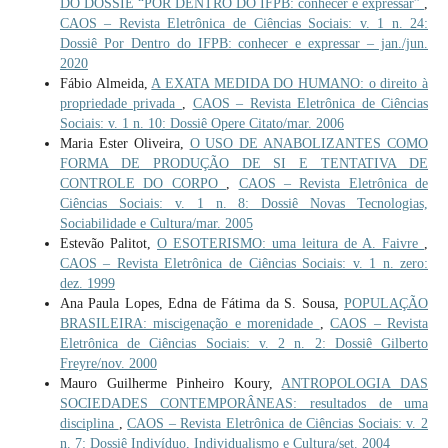
DO DOSSIÊ “POR DENTRO DO IFPB: conhecer e expressar”
,
CAOS – Revista Eletrônica de Ciências Sociais: v. 1 n. 24:
Dossiê Por Dentro do IFPB: conhecer e expressar – jan./jun.
2020
Fábio Almeida,
A EXATA MEDIDA DO HUMANO: o direito à
propriedade privada
,
CAOS – Revista Eletrônica de Ciências
Sociais: v. 1 n. 10: Dossiê Opere Citato/mar. 2006
Maria Ester Oliveira,
O USO DE ANABOLIZANTES COMO
FORMA DE PRODUÇÃO DE SI E TENTATIVA DE
CONTROLE DO CORPO
,
CAOS – Revista Eletrônica de
Ciências Sociais: v. 1 n. 8: Dossiê Novas Tecnologias,
Sociabilidade e Cultura/mar. 2005
Estevão Palitot,
O ESOTERISMO: uma leitura de A. Faivre
,
CAOS – Revista Eletrônica de Ciências Sociais: v. 1 n. zero:
dez. 1999
Ana Paula Lopes, Edna de Fátima da S. Sousa,
POPULAÇÃO
BRASILEIRA: miscigenação e morenidade
,
CAOS – Revista
Eletrônica de Ciências Sociais: v. 2 n. 2: Dossiê Gilberto
Freyre/nov. 2000
Mauro Guilherme Pinheiro Koury,
ANTROPOLOGIA DAS
SOCIEDADES CONTEMPORÂNEAS: resultados de uma
disciplina
,
CAOS – Revista Eletrônica de Ciências Sociais: v. 2
n. 7: Dossiê Indivíduo, Individualismo e Cultura/set. 2004