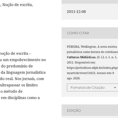
, Noção de escrita,
2011-12-08
COMO CITAR
PEREIRA, Wellington. A nova escrita
jornalística como leitura do cotidiano
oção de escrita -
Culturas Midiáticas
,
[S. l.]
, v. 1, n. 1,
freu um empobrecimento no
2011. Disponível em:
o do predomínio de
https://periodicos.ufpb.br/index.php/
e da linguagem jornalística
m/article/view/11623. Acesso em: 8
o real. Nos jornais, com
ago. 2026.
ltrapassar os limites
Fomatos de Citação
r o método de
o em disciplinas como a
EDIÇÃO