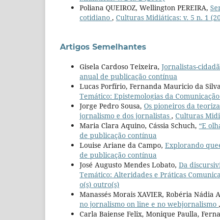
Poliana QUEIROZ, Wellington PEREIRA,
Se
cotidiano
,
Culturas Midiáticas: v. 5 n. 1 (2
Artigos Semelhantes
Gisela Cardoso Teixeira,
Jornalistas-cidad
anual de publicação contínua
Lucas Porfírio, Fernanda Mauricio da Silv
Temático: Epistemologias da Comunicação 
Jorge Pedro Sousa,
Os pioneiros da teoriza
jornalismo e dos jornalistas
,
Culturas Midiá
Maria Clara Aquino, Cássia Schuch,
“E olh
de publicação contínua
Louise Ariane da Campo,
Explorando quee
de publicação contínua
José Augusto Mendes Lobato,
Da discursiv
Temático: Alteridades e Práticas Comunic
o(s) outro(s)
Manassés Morais XAVIER, Robéria Nádia
no jornalismo on line e no webjornalismo
Carla Baiense Felix, Monique Paulla, Fern