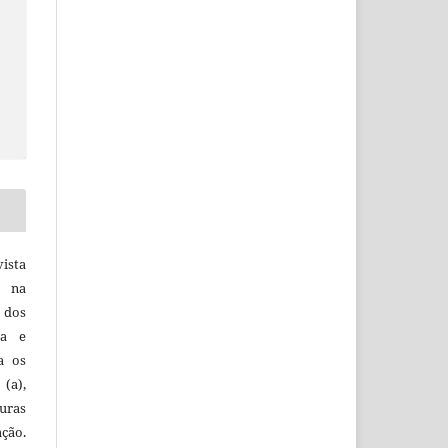
vista
a na
, dos
sa e
ra os
(a),
uras
ação.