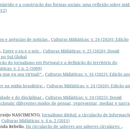
miárido e a construção das formas sociais: uma reflexão sobre míd
012)
ãos e agências de notícias
,
Culturas Midiáticas: v. 24 (2026): Edição
a,
Entre o eu e o nós:
,
Culturas Midiáticas: v. 25 (2026): Dossiê
no Sul Global
ção do jornalismo em Portugal e a definição do território do
ticas: v. 2 n. 2 (2009)
a que eu sou virtual!”
,
Culturas Midiáticas: v. 16 (2022): Edição an
r na mídia brasileira:
,
Culturas Midiáticas: v. 24 (2026): Edição a
idade e do disciplinar
,
Culturas Midiáticas: v. 24 (2025): Dossiê
acionais: diferentes modos de pensar, representar, mediar e narra
 Araújo NASCIMENTO,
Jornalismo digital: a circulação de informaçõ
,
Culturas Midiáticas: v. 4 n. 2 (2011)
anda Rebello,
Da circulação de saberes aos saberes circulares:
,