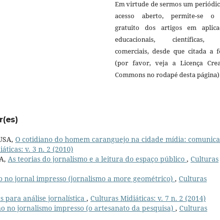
Em virtude de sermos um periódic
acesso aberto, permite-se o
gratuito dos artigos em aplica
educacionais, científicas,
comerciais, desde que citada a f
(por favor, veja a Licença Crea
Commons no rodapé desta página)
r(es)
OUSA,
O cotidiano do homem caranguejo na cidade mídia: comunic
áticas: v. 3 n. 2 (2010)
TA,
As teorias do jornalismo e a leitura do espaço público
,
Culturas
o no jornal impresso (jornalismo a more geométrico)
,
Culturas
as para análise jornalística
,
Culturas Midiáticas: v. 7 n. 2 (2014)
ano no jornalismo impresso (o artesanato da pesquisa)
,
Culturas