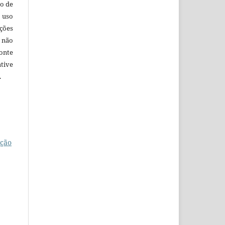
o de
 uso
ções
 não
onte
tive
.
ação