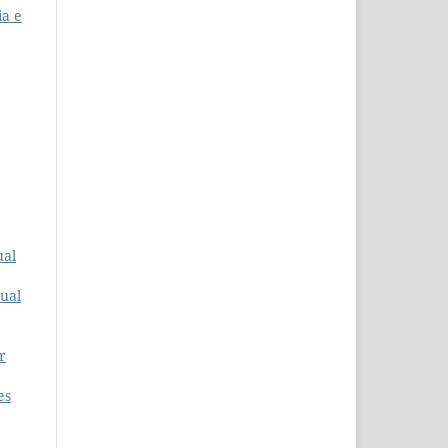
ia e
ual
nual
r
es