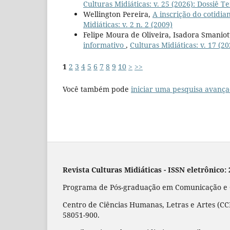
Culturas Midiáticas: v. 25 (2026): Dossiê 
Wellington Pereira,
A inscrição do cotidi
Midiáticas: v. 2 n. 2 (2009)
Felipe Moura de Oliveira, Isadora Smaniot
informativo
,
Culturas Midiáticas: v. 17 (
1
2
3
4
5
6
7
8
9
10
>
>>
Você também pode
iniciar uma pesquisa avança
Revista Culturas Midiáticas
-
ISSN eletrônico:
Programa de Pós-graduação em Comunicação e Cu
Centro de Ciências Humanas, Letras e Artes (CCH
58051-900.