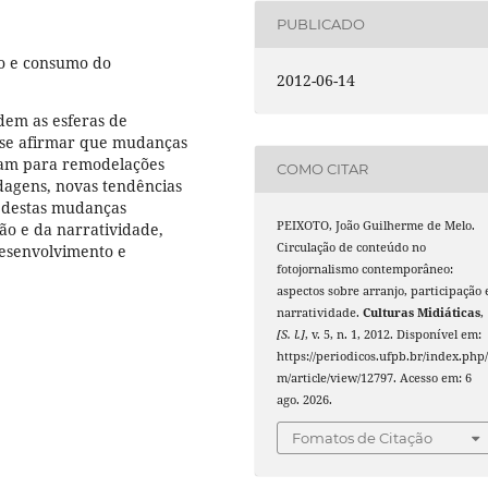
PUBLICADO
ão e consumo do
2012-06-14
dem as esferas de
-se afirmar que mudanças
ntam para remodelações
COMO CITAR
dagens, novas tendências
s destas mudanças
PEIXOTO, João Guilherme de Melo.
ão e da narratividade,
Circulação de conteúdo no
esenvolvimento e
fotojornalismo contemporâneo:
aspectos sobre arranjo, participação 
narratividade.
Culturas Midiáticas
,
[S. l.]
, v. 5, n. 1, 2012. Disponível em:
https://periodicos.ufpb.br/index.php/
m/article/view/12797. Acesso em: 6
ago. 2026.
Fomatos de Citação