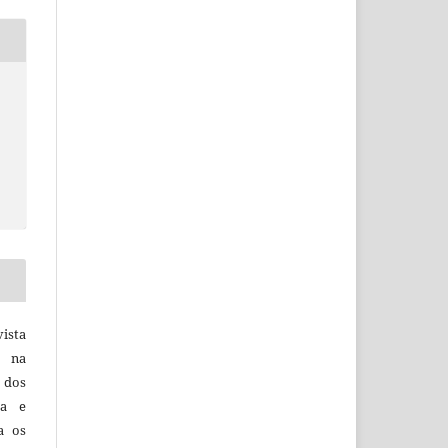
vista
a na
, dos
sa e
ra os