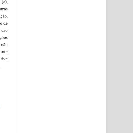
(a),
uras
ação.
o de
 uso
ções
 não
onte
tive
.
e