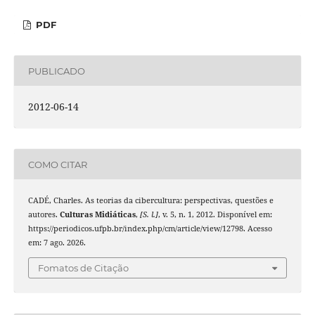
PDF
PUBLICADO
2012-06-14
COMO CITAR
CADÉ, Charles. As teorias da cibercultura: perspectivas, questões e
autores.
Culturas Midiáticas
,
[S. l.]
, v. 5, n. 1, 2012. Disponível em:
https://periodicos.ufpb.br/index.php/cm/article/view/12798. Acesso
em: 7 ago. 2026.
Fomatos de Citação