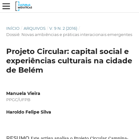
INÍCIO
/
ARQUIVOS
/
V. 9 N. 2 (2016)
/
Dossiê: Novas ambiências e práticas interacionais emergentes
Projeto Circular: capital social e
experiências culturais na cidade
de Belém
Manuela Vieira
PPGC/UFPB
Haroldo Felipe Silva
RESUMO
Este artigo analisa o Projeto Circular Campina-