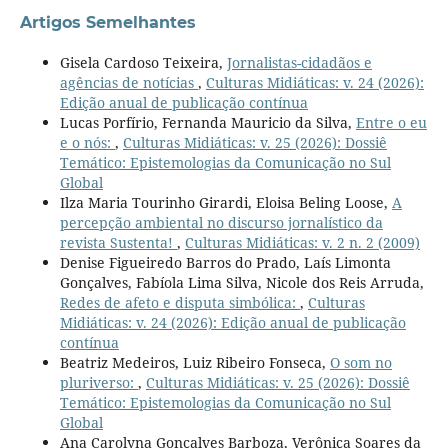
Artigos Semelhantes
Gisela Cardoso Teixeira,
Jornalistas-cidadãos e
agências de notícias
,
Culturas Midiáticas: v. 24 (2026):
Edição anual de publicação contínua
Lucas Porfírio, Fernanda Mauricio da Silva,
Entre o eu
e o nós:
,
Culturas Midiáticas: v. 25 (2026): Dossiê
Temático: Epistemologias da Comunicação no Sul
Global
Ilza Maria Tourinho Girardi, Eloisa Beling Loose,
A
percepção ambiental no discurso jornalístico da
revista Sustenta!
,
Culturas Midiáticas: v. 2 n. 2 (2009)
Denise Figueiredo Barros do Prado, Laís Limonta
Gonçalves, Fabíola Lima Silva, Nicole dos Reis Arruda,
Redes de afeto e disputa simbólica:
,
Culturas
Midiáticas: v. 24 (2026): Edição anual de publicação
contínua
Beatriz Medeiros, Luiz Ribeiro Fonseca,
O som no
pluriverso:
,
Culturas Midiáticas: v. 25 (2026): Dossiê
Temático: Epistemologias da Comunicação no Sul
Global
Ana Carolyna Gonçalves Barboza, Verônica Soares da