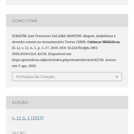
COMO CITAR
SERAFIM, José Francisco; SALAMA MARTINS, Raquel. Ambiência e
desenho sonoro no documentário Terras (2009).
Culturas Midiáticas
,
[S. l.]
, v. 12, n. 1, p. 1–17, 2019. DOI: 10.22478/ufpb.1983-
5930.2019v12n1.42156. Disponível em:
https://periodicos.ufpb.br/index.php/cm/article/view/42156. Acesso
em: 5 ago. 2026.
Fomatos de Citação
EDIÇÃO
v. 12 n. 1 (2019)
SEÇÃO