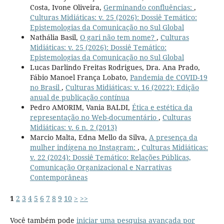
Costa, Ivone Oliveira,
Germinando confluências:
,
Culturas Midiáticas: v. 25 (2026): Dossiê Temático:
Epistemologias da Comunicação no Sul Global
Nathália Basil,
O gari não tem nome?
,
Culturas
Midiáticas: v. 25 (2026): Dossiê Temático:
Epistemologias da Comunicação no Sul Global
Lucas Darlindo Freitas Rodrigues, Dra. Ana Prado,
Fábio Manoel França Lobato,
Pandemia de COVID-19
no Brasil
,
Culturas Midiáticas: v. 16 (2022): Edição
anual de publicação contínua
Pedro AMORIM, Vania BALDI,
Ética e estética da
representação no Web-documentário
,
Culturas
Midiáticas: v. 6 n. 2 (2013)
Marcio Malta, Edna Mello da Silva,
A presença da
mulher indígena no Instagram:
,
Culturas Midiáticas:
v. 22 (2024): Dossiê Temático: Relações Públicas,
Comunicação Organizacional e Narrativas
Contemporâneas
1
2
3
4
5
6
7
8
9
10
>
>>
Você também pode
iniciar uma pesquisa avançada por