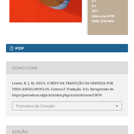
PDF
COMO CITAR
Lemos, R. J. M. (2012). O MITO NA TRADUÇÃO DA ODISSEIA POR
THEO ANGELOPOULOS.
Cultura E Tradução
,
1
(1). Recuperado de
https://periodicos.ufpb.br/index.php/ct/article/view/13076
Fomatos de Citação
EDIÇÃO