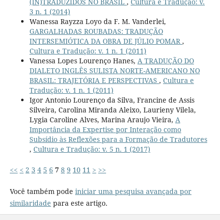
(IN)TRADUZIDOS NO BRASIL
,
Cultura e Tradução: v.
3 n. 1 (2014)
Wanessa Rayzza Loyo da F. M. Vanderlei,
GARGALHADAS ROUBADAS: TRADUÇÃO
INTERSEMIÓTICA DA OBRA DE JÚLIO POMAR
,
Cultura e Tradução: v. 1 n. 1 (2011)
Vanessa Lopes Lourenço Hanes,
A TRADUÇÃO DO
DIALETO INGLÊS SULISTA NORTE-AMERICANO NO
BRASIL: TRAJETÓRIA E PERSPECTIVAS
,
Cultura e
Tradução: v. 1 n. 1 (2011)
Igor Antonio Lourenço da Silva, Francine de Assis
Silveira, Carolina Miranda Aleixo, Laurieny Vilela,
Lygia Caroline Alves, Marina Araujo Vieira,
A
Importância da Expertise por Interação como
Subsídio às Reflexões para a Formação de Tradutores
,
Cultura e Tradução: v. 5 n. 1 (2017)
<<
<
2
3
4
5
6
7
8
9
10
11
>
>>
Você também pode
iniciar uma pesquisa avançada por
similaridade
para este artigo.