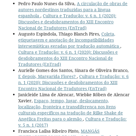
Pedro Paulo Nunes da Silva,
A circulação de obras de
autores nordestinos traduzidas para a língua
espanhola
,
Cultura e Tradução: v. 6 n. 1 (2020):
Discussões e desdobramentos do XIII Encontro
Nacional de Tradutores (EnTrad)
Augusto Espindola, Thiago Blanch Pires,
Coleta,
etiquetagem e anotação de incompatibilidades
intersemióticas geradas por tradução automática
,
Cultura e Tradução: v. 6 n. 1 (2020): Discussões e
desdobramentos do XIII Encontro Nacional de
Tradutores (EnTrad)
Aurielle Gomes dos Santos, Sinara de Oliveira Branco,
E depois, Margarida Flores?
,
Cultura e Tradução: v. 6
n. 1 (2020): Discussões e desdobramentos do XIII
Encontro Nacional de Tradutores (EnTrad)
Janicleide Lima de Alencar, Wiebke Röben de Alencar
Xavier,
Espaço, tempo, lugar, deslocamento,
localização, fronteira e transdiferença nos itens
culturais específicos na tradução de Rilke Shake de
Angélica Freitas para o alemão
,
Cultura e Tradução:
v. 5 n. 1 (2017)
Francisca Lailsa Ribeiro Pinto,
MANGÁS