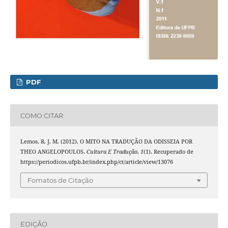
PDF
COMO CITAR
Lemos, R. J. M. (2012). O MITO NA TRADUÇÃO DA ODISSEIA POR
THEO ANGELOPOULOS.
Cultura E Tradução
,
1
(1). Recuperado de
https://periodicos.ufpb.br/index.php/ct/article/view/13076
Fomatos de Citação
EDIÇÃO