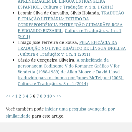
APRENDIZAGEM DE LINGUA ESTRANGEIRA
ESPANHOL
,
Cultura e Tradução: v. 1 n. 1 (2011)
Leomir Silva de Carvalho, Sílvio Holanda,
TRADUÇÃO
E CRIAÇÃO LITERÁRIA: ESTUDO DA
CORRESPONDÊNCIA ENTRE JOÃO GUIMARÃES ROSA
E EDOARDO BIZZARRI
,
Cultura e Tradução: v. 1 n. 1
(2011)
Thiago José Ferreira de Sousa,
PELA EFICÁCIA DA
TRADUÇÃO NO LIVRO DIDÁTICO DE LÍNGUA INGLESA
,
Cultura e Tradução: v. 1 n. 1 (2011)
Cássio de Cerqueira Oliveira,
A onisciência da
personagem Codinome V do Romance Gráfico V for
Vendetta (1988-1989) de Allan Moore e David Lloyd
traduzida para o cinema por James McTeigue (2006)
,
Cultura e Tradução: v. 3 n. 1 (2014)
<<
<
1
2
3
4
5
6
7
8
9
10
>
>>
Você também pode
iniciar uma pesquisa avançada por
similaridade
para este artigo.