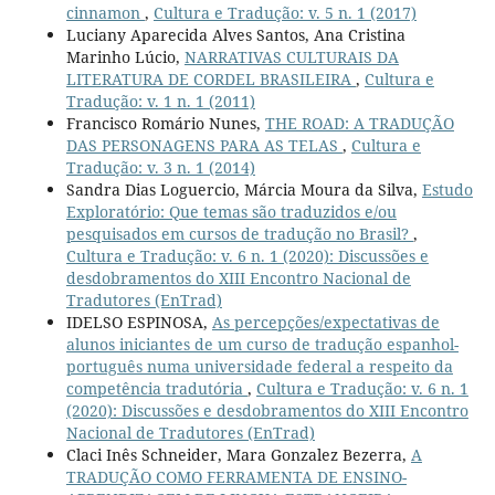
cinnamon
,
Cultura e Tradução: v. 5 n. 1 (2017)
Luciany Aparecida Alves Santos, Ana Cristina
Marinho Lúcio,
NARRATIVAS CULTURAIS DA
LITERATURA DE CORDEL BRASILEIRA
,
Cultura e
Tradução: v. 1 n. 1 (2011)
Francisco Romário Nunes,
THE ROAD: A TRADUÇÃO
DAS PERSONAGENS PARA AS TELAS
,
Cultura e
Tradução: v. 3 n. 1 (2014)
Sandra Dias Loguercio, Márcia Moura da Silva,
Estudo
Exploratório: Que temas são traduzidos e/ou
pesquisados em cursos de tradução no Brasil?
,
Cultura e Tradução: v. 6 n. 1 (2020): Discussões e
desdobramentos do XIII Encontro Nacional de
Tradutores (EnTrad)
IDELSO ESPINOSA,
As percepções/expectativas de
alunos iniciantes de um curso de tradução espanhol-
português numa universidade federal a respeito da
competência tradutória
,
Cultura e Tradução: v. 6 n. 1
(2020): Discussões e desdobramentos do XIII Encontro
Nacional de Tradutores (EnTrad)
Claci Inês Schneider, Mara Gonzalez Bezerra,
A
TRADUÇÃO COMO FERRAMENTA DE ENSINO-