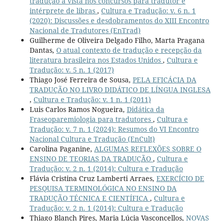
tradução à vista nos concursos para tradutor e
intérprete de libras
,
Cultura e Tradução: v. 6 n. 1
(2020): Discussões e desdobramentos do XIII Encontro
Nacional de Tradutores (EnTrad)
Guilherme de Oliveira Delgado Filho, Marta Pragana
Dantas,
O atual contexto de tradução e recepção da
literatura brasileira nos Estados Unidos
,
Cultura e
Tradução: v. 5 n. 1 (2017)
Thiago José Ferreira de Sousa,
PELA EFICÁCIA DA
TRADUÇÃO NO LIVRO DIDÁTICO DE LÍNGUA INGLESA
,
Cultura e Tradução: v. 1 n. 1 (2011)
Luis Carlos Ramos Nogueira,
Didática da
Fraseoparemiologia para tradutores
,
Cultura e
Tradução: v. 7 n. 1 (2024): Resumos do VI Encontro
Nacional Cultura e Tradução (EnCult)
Carolina Paganine,
ALGUMAS REFLEXÕES SOBRE O
ENSINO DE TEORIAS DA TRADUÇÃO
,
Cultura e
Tradução: v. 2 n. 1 (2014): Cultura e Tradução
Flávia Cristina Cruz Lamberti Arraes,
EXERCÍCIO DE
PESQUISA TERMINOLÓGICA NO ENSINO DA
TRADUÇÃO TÉCNICA E CIENTÍFICA
,
Cultura e
Tradução: v. 2 n. 1 (2014): Cultura e Tradução
Thiago Blanch Pires, Maria Lúcia Vasconcellos,
NOVAS