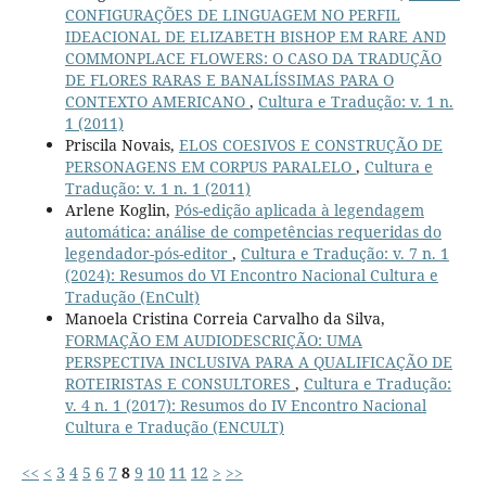
CONFIGURAÇÕES DE LINGUAGEM NO PERFIL
IDEACIONAL DE ELIZABETH BISHOP EM RARE AND
COMMONPLACE FLOWERS: O CASO DA TRADUÇÃO
DE FLORES RARAS E BANALÍSSIMAS PARA O
CONTEXTO AMERICANO
,
Cultura e Tradução: v. 1 n.
1 (2011)
Priscila Novais,
ELOS COESIVOS E CONSTRUÇÃO DE
PERSONAGENS EM CORPUS PARALELO
,
Cultura e
Tradução: v. 1 n. 1 (2011)
Arlene Koglin,
Pós-edição aplicada à legendagem
automática: análise de competências requeridas do
legendador-pós-editor
,
Cultura e Tradução: v. 7 n. 1
(2024): Resumos do VI Encontro Nacional Cultura e
Tradução (EnCult)
Manoela Cristina Correia Carvalho da Silva,
FORMAÇÃO EM AUDIODESCRIÇÃO: UMA
PERSPECTIVA INCLUSIVA PARA A QUALIFICAÇÃO DE
ROTEIRISTAS E CONSULTORES
,
Cultura e Tradução:
v. 4 n. 1 (2017): Resumos do IV Encontro Nacional
Cultura e Tradução (ENCULT)
<<
<
3
4
5
6
7
8
9
10
11
12
>
>>